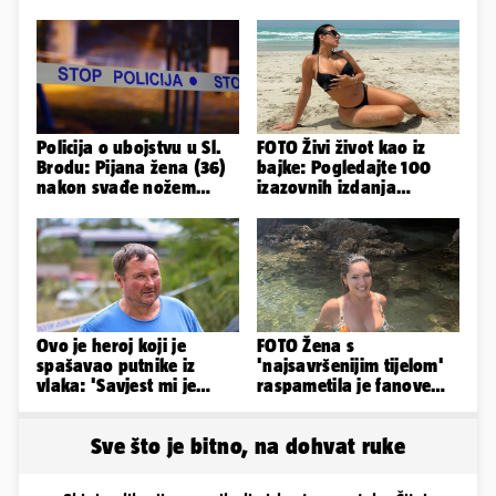
Policija o ubojstvu u Sl.
FOTO Živi život kao iz
Brodu: Pijana žena (36)
bajke: Pogledajte 100
nakon svađe nožem
izazovnih izdanja
ubila partnera (71)
Ronaldove Georgine
Ovo je heroj koji je
FOTO Žena s
spašavao putnike iz
'najsavršenijim tijelom'
vlaka: 'Savjest mi je
raspametila je fanove
nalagala da to
zaigranim fotkama iz
napravim...'
plićaka
Sve što je bitno, na dohvat ruke