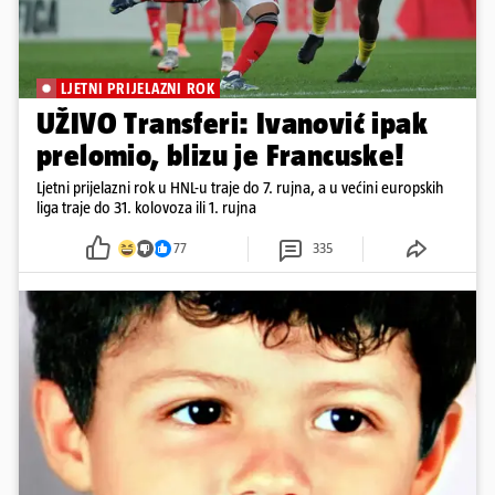
LJETNI PRIJELAZNI ROK
UŽIVO Transferi: Ivanović ipak
prelomio, blizu je Francuske!
Ljetni prijelazni rok u HNL-u traje do 7. rujna, a u većini europskih
liga traje do 31. kolovoza ili 1. rujna
77
335