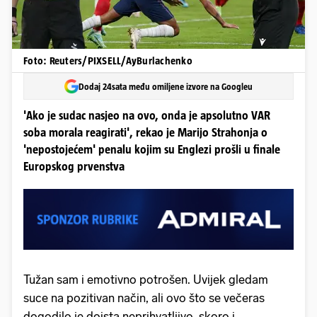
Foto: Reuters/PIXSELL/AyBurlachenko
Dodaj 24sata među omiljene izvore na Googleu
'Ako je sudac nasjeo na ovo, onda je apsolutno VAR
soba morala reagirati', rekao je Marijo Strahonja o
'nepostojećem' penalu kojim su Englezi prošli u finale
Europskog prvenstva
Tužan sam i emotivno potrošen. Uvijek gledam
suce na pozitivan način, ali ovo što se večeras
dogodilo je doista neprihvatljivo, skoro i