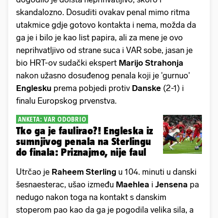
skandalozno. Dosuditi ovakav penal mimo ritma
utakmice gdje gotovo kontakta i nema, možda da
ga je i bilo je kao list papira, ali za mene je ovo
neprihvatljivo od strane suca i VAR sobe, jasan je
bio HRT-ov sudački ekspert
Marijo Strahonja
nakon užasno dosuđenog penala koji je 'gurnuo'
Englesku
prema pobjedi protiv
Danske
(2-1) i
finalu Europskog prvenstva.
ANKETA: VAR ODOBRIO
Tko ga je faulirao?! Engleska iz
sumnjivog penala na Sterlingu
do finala: Priznajmo, nije faul
Utrčao je
Raheem Sterling
u 104. minuti u danski
šesnaesterac, ušao između
Maehlea
i
Jensena
pa
nedugo nakon toga na kontakt s danskim
stoperom pao kao da ga je pogodila velika sila, a