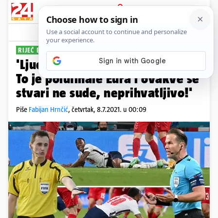
PRIJAVA
Sport
Komentari
222
RIJEČ EKSPERTA
'Ljudi dragi, ovo nije bio penal.
To je polufinale Eura i ovakve se
stvari ne sude, neprihvatljivo!'
Piše
Fabijan Hrnčić
,
četvrtak, 8.7.2021. u 00:09