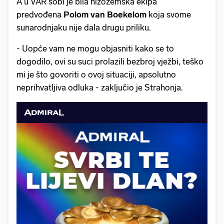
A u VAR sobi je bila nizozemska ekipa
predvođena
Polom van Boekelom
koja svome
sunarodnjaku nije dala drugu priliku.
- Uopće vam ne mogu objasniti kako se to
dogodilo, ovi su suci prolazili bezbroj vježbi, teško
mi je što govoriti o ovoj situaciji, apsolutno
neprihvatljiva odluka - zaključio je Strahonja.