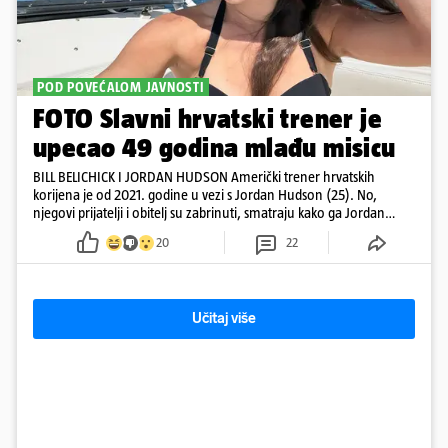
POD POVEĆALOM JAVNOSTI
FOTO Slavni hrvatski trener je
upecao 49 godina mlađu misicu
BILL BELICHICK I JORDAN HUDSON Američki trener hrvatskih
korijena je od 2021. godine u vezi s Jordan Hudson (25). No,
njegovi prijatelji i obitelj su zabrinuti, smatraju kako ga Jordan
kontrolira
20
22
Učitaj više