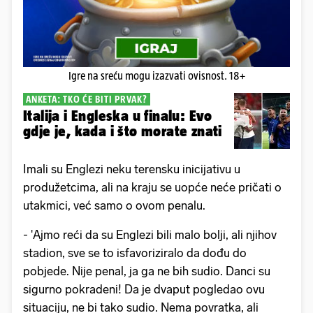
Igre na sreću mogu izazvati ovisnost. 18+
ANKETA: TKO ĆE BITI PRVAK?
Italija i Engleska u finalu: Evo
gdje je, kada i što morate znati
Imali su Englezi neku terensku inicijativu u
produžetcima, ali na kraju se uopće neće pričati o
utakmici, već samo o ovom penalu.
- 'Ajmo reći da su Englezi bili malo bolji, ali njihov
stadion, sve se to isfavoriziralo da dođu do
pobjede. Nije penal, ja ga ne bih sudio. Danci su
sigurno pokradeni! Da je dvaput pogledao ovu
situaciju, ne bi tako sudio. Nema povratka, ali