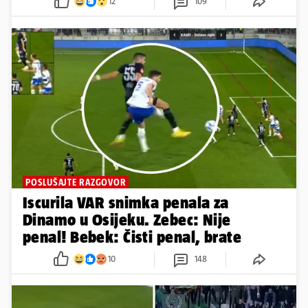
12
109
POSLUŠAJTE RAZGOVOR
Iscurila VAR snimka penala za
Dinamo u Osijeku. Zebec: Nije
penal! Bebek: Čisti penal, brate
10
148