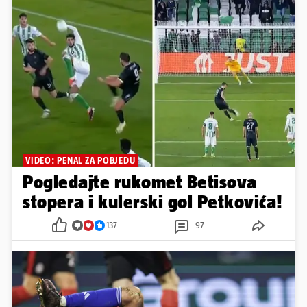
VIDEO: PENAL ZA POBJEDU
Pogledajte rukomet Betisova
stopera i kulerski gol Petkovića!
137
97