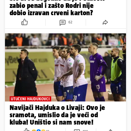
zabio penal i zašto Rodri nije
dobio izravan crveni karton?
62
UTUČENI HAJDUKOVCI
Navijači Hajduka o Livaji: Ovo je
sramota, umislio da je veći od
kluba! Uništio si nam snove!