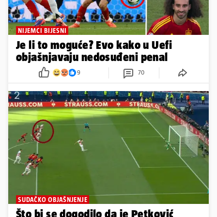
NIJEMCI BIJESNI
Je li to moguće? Evo kako u Uefi
objašnjavaju nedosuđeni penal
9
70
SUDAČKO OBJAŠNJENJE
Što bi se dogodilo da je Petković