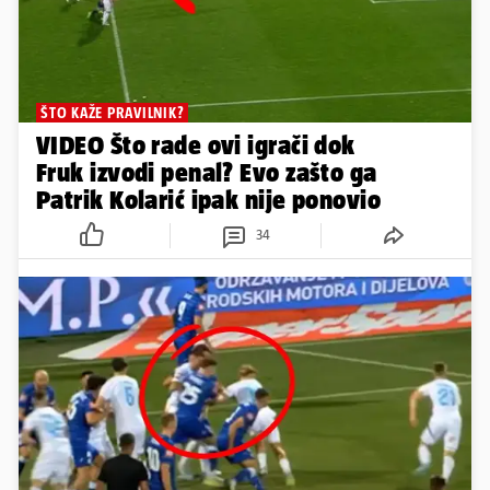
ŠTO KAŽE PRAVILNIK?
VIDEO Što rade ovi igrači dok
Fruk izvodi penal? Evo zašto ga
Patrik Kolarić ipak nije ponovio
34