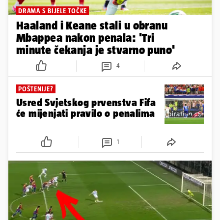
DRAMA S BIJELE TOČKE
Haaland i Keane stali u obranu
Mbappea nakon penala: 'Tri
minute čekanja je stvarno puno'
4
POŠTENIJE?
Usred Svjetskog prvenstva Fifa
će mijenjati pravilo o penalima
1