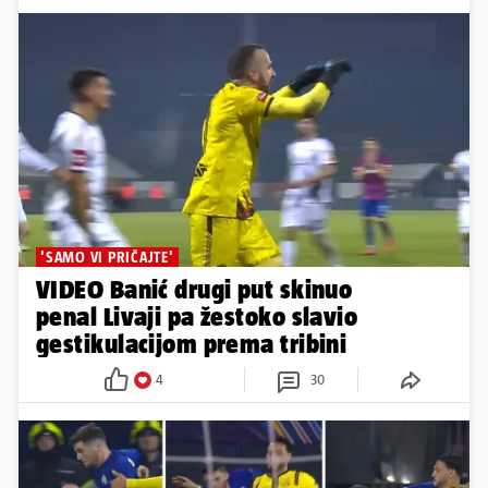
'SAMO VI PRIČAJTE'
VIDEO Banić drugi put skinuo
penal Livaji pa žestoko slavio
gestikulacijom prema tribini
4
30