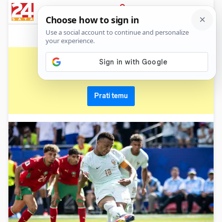
News
Show
Sport
Life&style
Video
Express
PRIJAVA
penal
Primaj sve nove vijesti o temi i budi u tijeku
Prati temu