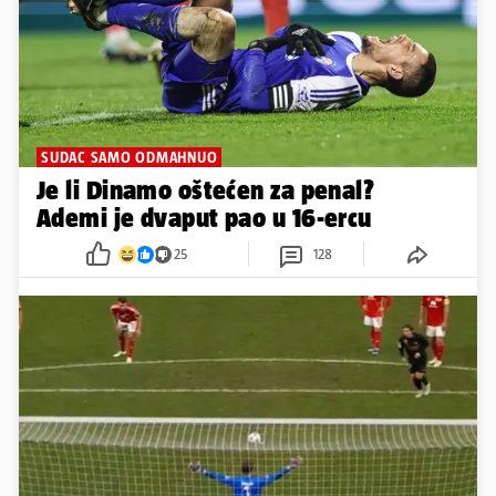
SUDAC SAMO ODMAHNUO
Je li Dinamo oštećen za penal?
Ademi je dvaput pao u 16-ercu
25
128