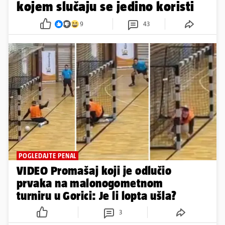
kojem slučaju se jedino koristi
9
43
POGLEDAJTE PENAL
VIDEO Promašaj koji je odlučio
prvaka na malonogometnom
turniru u Gorici: Je li lopta ušla?
3