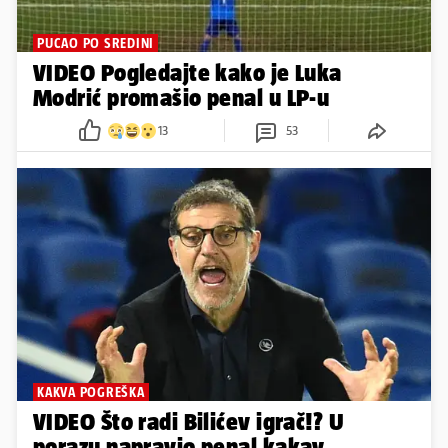
PUCAO PO SREDINI
VIDEO Pogledajte kako je Luka
Modrić promašio penal u LP-u
13
53
KAKVA POGREŠKA
VIDEO Što radi Bilićev igrač!? U
porazu napravio penal kakav