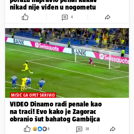
nikad nije viđen u nogometu
4
MIŠIĆ GA OPET SKRIVIO
VIDEO Dinamo radi penale kao
na traci! Evo kako je Zagorac
obranio šut bahatog Gambijca
8
38