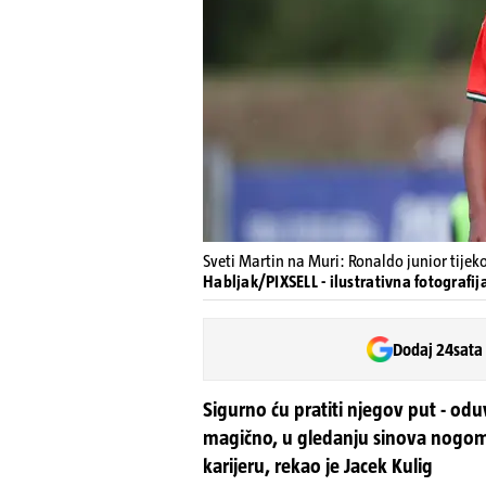
Sveti Martin na Muri: Ronaldo junior tije
Habljak/PIXSELL - ilustrativna fotografij
Dodaj 24sata
Sigurno ću pratiti njegov put - od
magično, u gledanju sinova nogome
karijeru, rekao je Jacek Kulig