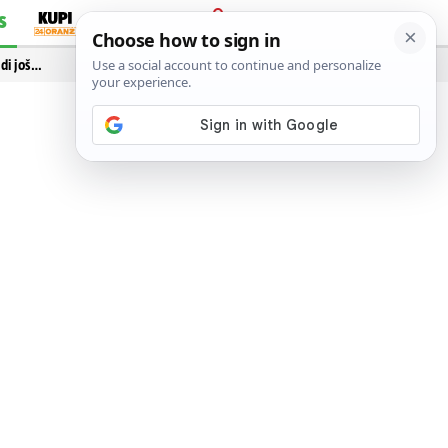
S
PRIJAVA
idi još…