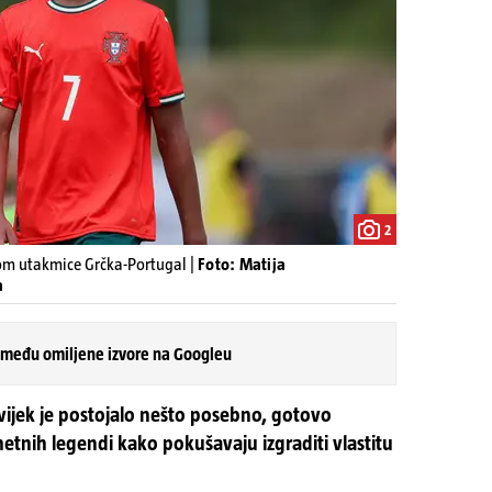
2
kom utakmice Grčka-Portugal |
Foto: Matija
a
 među omiljene izvore na Googleu
uvijek je postojalo nešto posebno, gotovo
tnih legendi kako pokušavaju izgraditi vlastitu