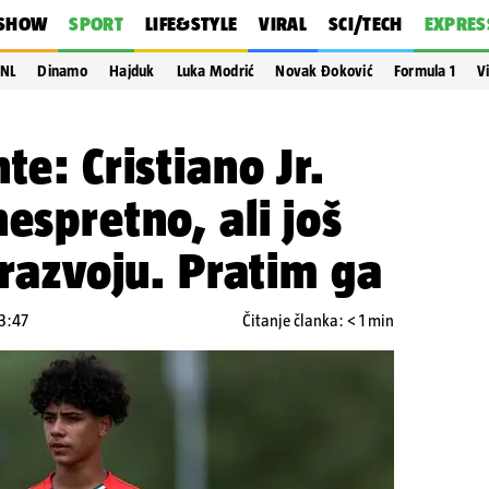
SHOW
SPORT
LIFE&STYLE
VIRAL
SCI/TECH
EXPRES
NL
Dinamo
Hajduk
Luka Modrić
Novak Đoković
Formula 1
V
te: Cristiano Jr.
espretno, ali još
 razvoju. Pratim ga
13:47
Čitanje članka: < 1 min