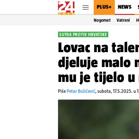
PLUS+
NEWS
Nogomet
Vatreni
H
SUTRA PROTIV HRVATSKE
Lovac na talen
djeluje malo n
mu je tijelo u
Piše
Petar Božičević
,
subota, 17.5.2025. u 