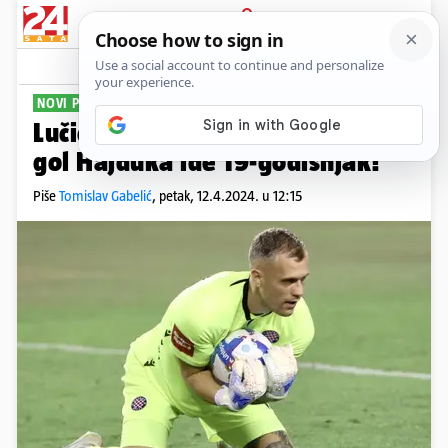
PRIJAVA
Sport
Komentari
81
NOVI PROBLEMI
Lučić otišao na operaciju, a na
gol Hajduka ide 19-godišnjak!
Piše
Tomislav Gabelić
,
petak, 12.4.2024. u 12:15