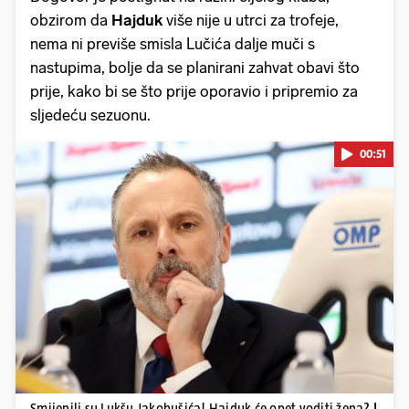
obzirom da
Hajduk
više nije u utrci za trofeje,
nema ni previše smisla Lučića dalje muči s
nastupima, bolje da se planirani zahvat obavi što
prije, kako bi se što prije oporavio i pripremio za
sljedeću sezuonu.
00:51
Pokretanje videa...
Smijenili su Lukšu Jakobušića! Hajduk će opet voditi žena?
|