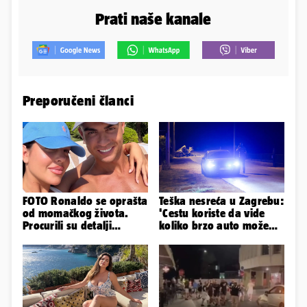
Prati naše kanale
Preporučeni članci
FOTO Ronaldo se oprašta
Teška nesreća u Zagrebu:
od momačkog života.
'Cestu koriste da vide
Procurili su detalji
koliko brzo auto može
glamuroznog vjenčanja
ići. Divljaju noću...'