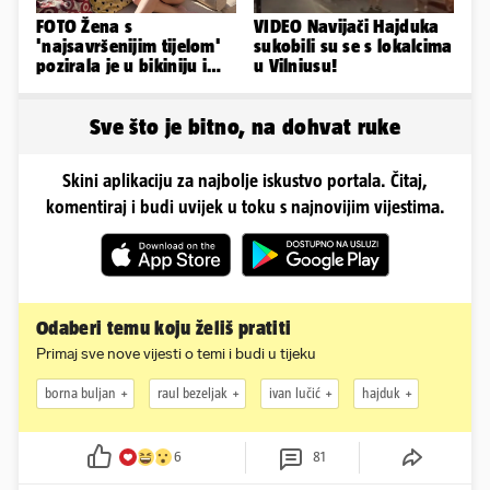
FOTO Žena s
VIDEO Navijači Hajduka
'najsavršenijim tijelom'
sukobili su se s lokalcima
pozirala je u bikiniju i
u Vilniusu!
pokazala svoje bujne
obline...
Sve što je bitno, na dohvat ruke
Skini aplikaciju za najbolje iskustvo portala. Čitaj,
komentiraj i budi uvijek u toku s najnovijim vijestima.
Odaberi temu koju želiš pratiti
Primaj sve nove vijesti o temi i budi u tijeku
borna buljan
raul bezeljak
ivan lučić
hajduk
6
81