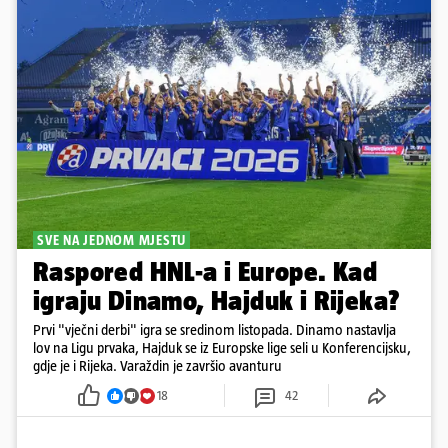
SVE NA JEDNOM MJESTU
Raspored HNL-a i Europe. Kad
igraju Dinamo, Hajduk i Rijeka?
Prvi "vječni derbi" igra se sredinom listopada. Dinamo nastavlja
lov na Ligu prvaka, Hajduk se iz Europske lige seli u Konferencijsku,
gdje je i Rijeka. Varaždin je završio avanturu
18
42