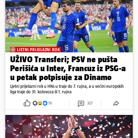
LJETNI PRIJELAZNI ROK
UŽIVO Transferi; PSV ne pušta
Perišića u Inter, Francuz iz PSG-a
u petak potpisuje za Dinamo
Ljetni prijelazni rok u HNL-u traje do 7. rujna, a u većini europskih
liga traje do 31. kolovoza ili 1. rujna
76
327