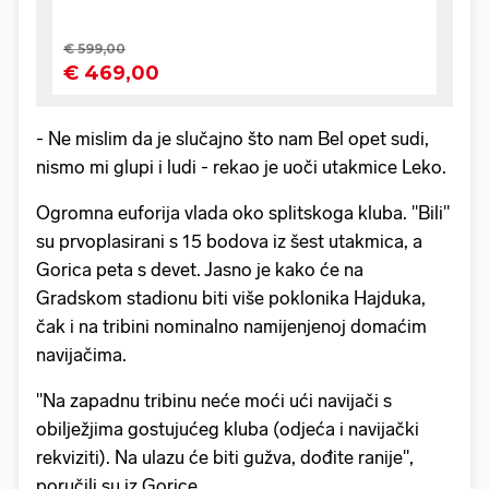
- Ne mislim da je slučajno što nam Bel opet sudi,
nismo mi glupi i ludi - rekao je uoči utakmice Leko.
Ogromna euforija vlada oko splitskoga kluba. "Bili"
su prvoplasirani s 15 bodova iz šest utakmica, a
Gorica peta s devet. Jasno je kako će na
Gradskom stadionu biti više poklonika Hajduka,
čak i na tribini nominalno namijenjenoj domaćim
navijačima.
"Na zapadnu tribinu neće moći ući navijači s
obilježjima gostujućeg kluba (odjeća i navijački
rekviziti). Na ulazu će biti gužva, dođite ranije",
poručili su iz Gorice.