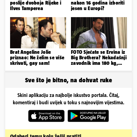
poslije dvoboja Rijeke i
nakon 16 godina izboriti
Ilves Tamperea
jesen u Europi?
Brat Angeline Jolie
FOTO Sjećate se Ervina iz
priznao: Ne želim se više
Big Brothera? Nekadašnji
skrivati, gay sam!
zavodnik ima 180 kg,
evo kako izgleda
Sve što je bitno, na dohvat ruke
Skini aplikaciju za najbolje iskustvo portala. Čitaj,
komentiraj i budi uvijek u toku s najnovijim vijestima.
Odaberi temu koju želiš pratiti