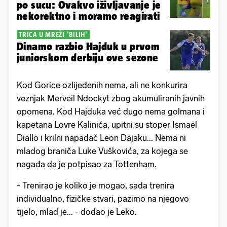
po sucu: Ovakvo iživljavanje je
nekorektno i moramo reagirati
TRICA U MREŽI 'BILIH'
Dinamo razbio Hajduk u prvom
juniorskom derbiju ove sezone
Kod Gorice ozlijeđenih nema, ali ne konkurira
veznjak Merveil Ndockyt zbog akumuliranih javnih
opomena. Kod Hajduka već dugo nema golmana i
kapetana Lovre Kalinića, upitni su stoper Ismaël
Diallo i krilni napadač Leon Dajaku... Nema ni
mladog braniča Luke Vuškovića, za kojega se
nagađa da je potpisao za Tottenham.
- Trenirao je koliko je mogao, sada trenira
individualno, fizičke stvari, pazimo na njegovo
tijelo, mlad je... - dodao je Leko.