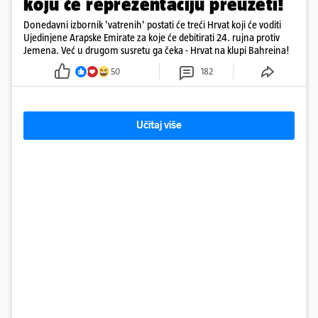
koju će reprezentaciju preuzeti!
Donedavni izbornik 'vatrenih' postati će treći Hrvat koji će voditi
Ujedinjene Arapske Emirate za koje će debitirati 24. rujna protiv
Jemena. Već u drugom susretu ga čeka - Hrvat na klupi Bahreina!
50
182
Učitaj više