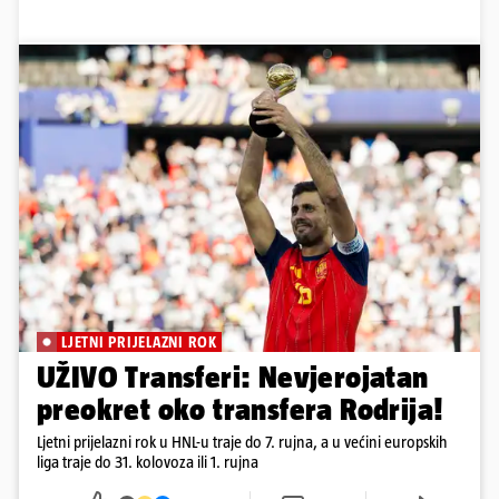
LJETNI PRIJELAZNI ROK
UŽIVO Transferi: Nevjerojatan
preokret oko transfera Rodrija!
Ljetni prijelazni rok u HNL-u traje do 7. rujna, a u većini europskih
liga traje do 31. kolovoza ili 1. rujna