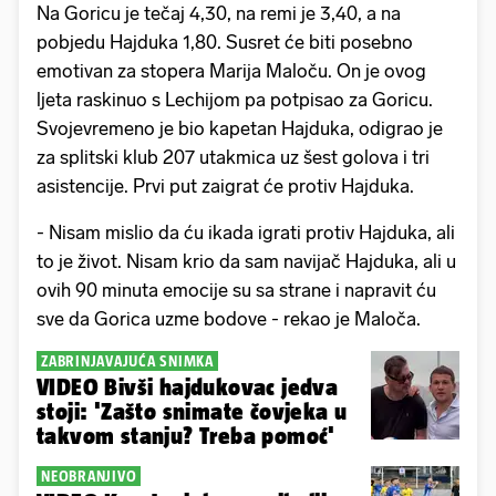
Na Goricu je tečaj 4,30, na remi je 3,40, a na
pobjedu Hajduka 1,80. Susret će biti posebno
emotivan za stopera Marija Maloču. On je ovog
ljeta raskinuo s Lechijom pa potpisao za Goricu.
Svojevremeno je bio kapetan Hajduka, odigrao je
za splitski klub 207 utakmica uz šest golova i tri
asistencije. Prvi put zaigrat će protiv Hajduka.
- Nisam mislio da ću ikada igrati protiv Hajduka, ali
to je život. Nisam krio da sam navijač Hajduka, ali u
ovih 90 minuta emocije su sa strane i napravit ću
sve da Gorica uzme bodove - rekao je Maloča.
ZABRINJAVAJUĆA SNIMKA
VIDEO Bivši hajdukovac jedva
stoji: 'Zašto snimate čovjeka u
takvom stanju? Treba pomoć'
NEOBRANJIVO