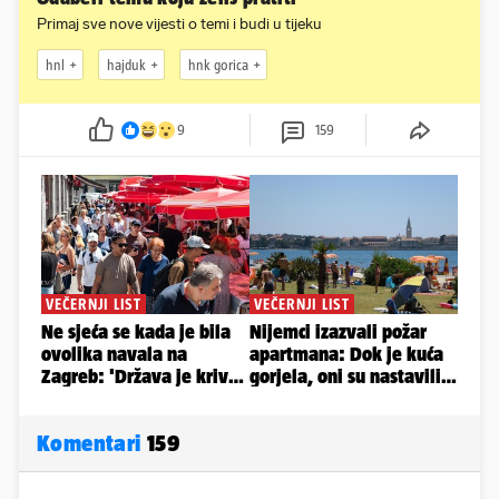
Primaj sve nove vijesti o temi i budi u tijeku
hnl
hajduk
hnk gorica
9
159
Komentari
159