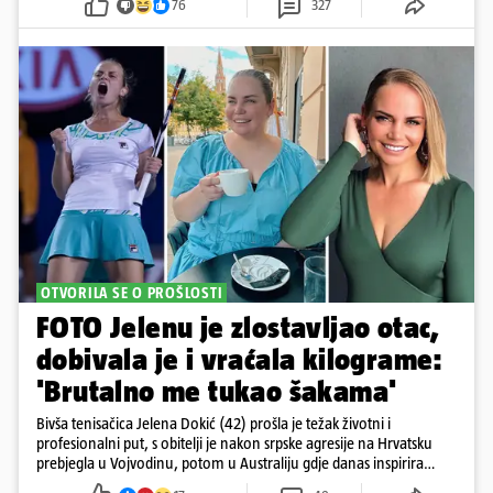
76
327
OTVORILA SE O PROŠLOSTI
FOTO Jelenu je zlostavljao otac,
dobivala je i vraćala kilograme:
'Brutalno me tukao šakama'
Bivša tenisačica Jelena Dokić (42) prošla je težak životni i
profesionalni put, s obitelji je nakon srpske agresije na Hrvatsku
prebjegla u Vojvodinu, potom u Australiju gdje danas inspirira
mnoge