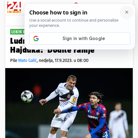
PRIJAVA
Sport
Komentari
159
LEKIN POVRATAK
Ludnica u Velikoj Gorici uoči
Hajduka: 'Dođite ranije'
Piše
Mato Galić
,
nedjelja, 17.9.2023. u 08:00