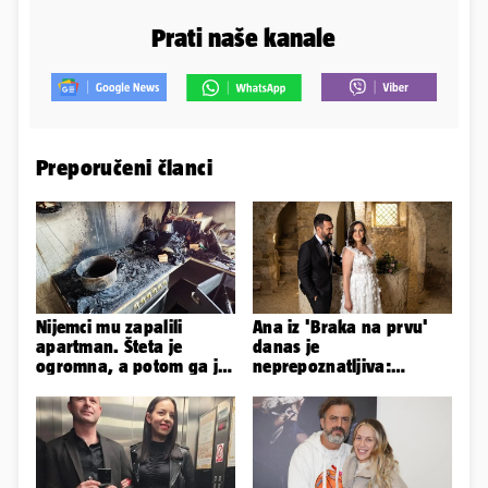
Prati naše kanale
Preporučeni članci
Nijemci mu zapalili
Ana iz 'Braka na prvu'
apartman. Šteta je
danas je
ogromna, a potom ga je
neprepoznatljiva:
šokirao i e-mail od
Odselila je iz Hrvatske, a
Bookinga
ovako sad izgleda