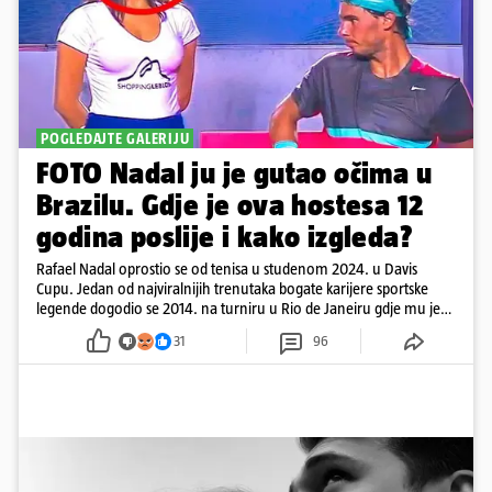
POGLEDAJTE GALERIJU
FOTO Nadal ju je gutao očima u
Brazilu. Gdje je ova hostesa 12
godina poslije i kako izgleda?
Rafael Nadal oprostio se od tenisa u studenom 2024. u Davis
Cupu. Jedan od najviralnijih trenutaka bogate karijere sportske
legende dogodio se 2014. na turniru u Rio de Janeiru gdje mu je
pažnju odvlačila ljepotica iza klupe
31
96