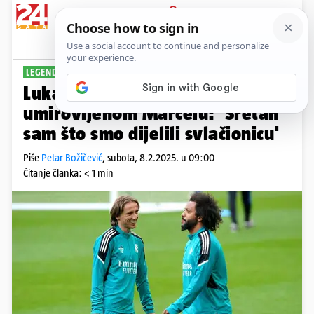
PRIJAVA
Sport
Komentari
18
LEGENDA LEGENDI
Luka Modrić naklonio se svježe
umirovljenom Marcelu: 'Sretan
sam što smo dijelili svlačionicu'
Piše
Petar Božičević
,
subota, 8.2.2025. u 09:00
Čitanje članka: < 1 min