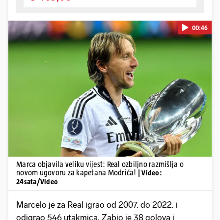
00:46
Pokretanje videa...
Marca objavila veliku vijest: Real ozbiljno razmišlja o
novom ugovoru za kapetana Modrića!
| Video:
24sata/Video
Marcelo je za Real igrao od 2007. do 2022. i
odigrao 546 utakmica. Zabio je 38 golova i