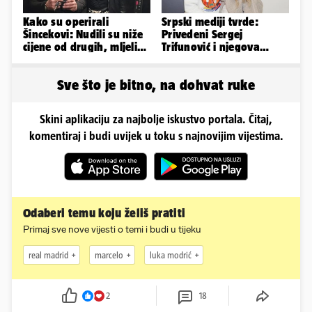
Kako su operirali
Srpski mediji tvrde:
Šincekovi: Nudili su niže
Privedeni Sergej
cijene od drugih, mljeli
Trifunović i njegova
su otpad pa zakapali...
supruga, izazvali su
incident
Sve što je bitno, na dohvat ruke
Skini aplikaciju za najbolje iskustvo portala. Čitaj,
komentiraj i budi uvijek u toku s najnovijim vijestima.
Odaberi temu koju želiš pratiti
Primaj sve nove vijesti o temi i budi u tijeku
real madrid
marcelo
luka modrić
2
18