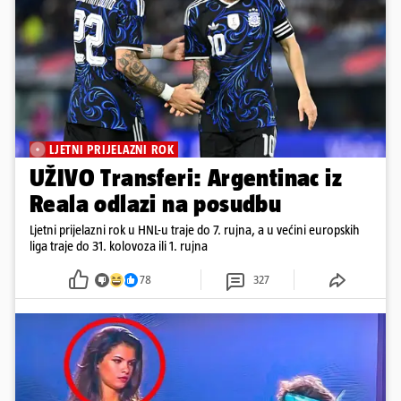
LJETNI PRIJELAZNI ROK
UŽIVO Transferi: Argentinac iz
Reala odlazi na posudbu
Ljetni prijelazni rok u HNL-u traje do 7. rujna, a u većini europskih
liga traje do 31. kolovoza ili 1. rujna
78
327