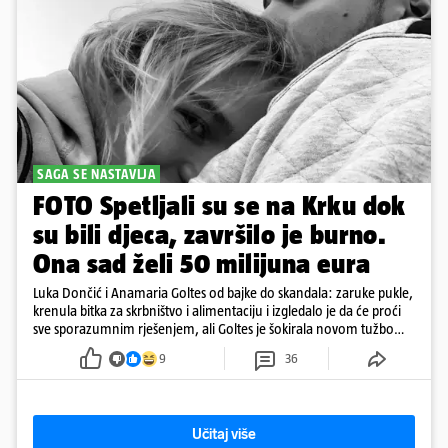
SAGA SE NASTAVLJA
FOTO Spetljali su se na Krku dok
su bili djeca, završilo je burno.
Ona sad želi 50 milijuna eura
Luka Dončić i Anamaria Goltes od bajke do skandala: zaruke pukle,
krenula bitka za skrbništvo i alimentaciju i izgledalo je da će proći
sve sporazumnim rješenjem, ali Goltes je šokirala novom tužbom
u Sloveniji
9
36
Učitaj više