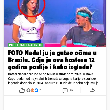
POGLEDAJTE GALERIJU
FOTO Nadal ju je gutao očima u
Brazilu. Gdje je ova hostesa 12
godina poslije i kako izgleda?
Rafael Nadal oprostio se od tenisa u studenom 2024. u Davis
Cupu. Jedan od najviralnijih trenutaka bogate karijere sportske
legende dogodio se 2014. na turniru u Rio de Janeiru gdje mu je
pažnju odvlačila ljepotica iza klupe
31
99