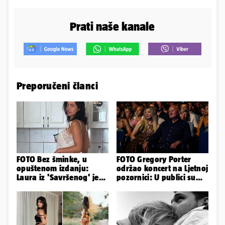
Prati naše kanale
Preporučeni članci
FOTO Bez šminke, u
FOTO Gregory Porter
opuštenom izdanju:
održao koncert na Ljetnoj
Laura iz 'Savršenog' je
pozornici: U publici su
objavila fotke sa svog
bili Mateša i Blanka
odmora