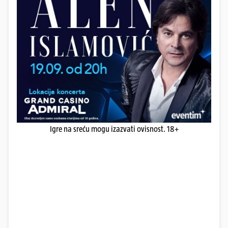
Igre na sreću mogu izazvati ovisnost. 18+