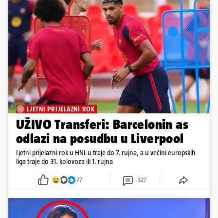
LJETNI PRIJELAZNI ROK
UŽIVO Transferi: Barcelonin as
odlazi na posudbu u Liverpool
Ljetni prijelazni rok u HNL-u traje do 7. rujna, a u većini europskih
liga traje do 31. kolovoza ili 1. rujna
77
327