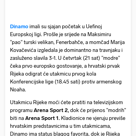
Dinamo
imali su sjajan početak u Uefinoj
Europskoj ligi. Prošle je srijede na Maksimiru
"pao" turski velikan, Fenerbahče, a momčad Marija
Kovačevića izgledala je dominantno na travnjaku i
zasluženo slavila 3-1. U četvrtak (21 sat) "modre"
čeka prvo europsko gostovanje, a hrvatski prvak
Rijeka odigrat će utakmicu prvog kola
Konferencijske lige (18.45 sati) protiv armenskog
Noaha.
Utakmicu Rijeke moći ćete pratiti na televizijskom
programu
Arena Sport 2,
dok će prijenos ''modrih''
biti na
Arena Sport 1.
Kladionice ne vjeruju previše
hrvatskim predstavnicima u tim utakmicama,
Dinamo ima status blagog favorita, dok je Rijeka