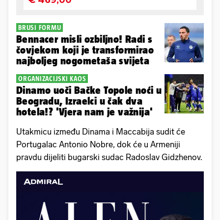
BRUSI FORMU
Bennacer misli ozbiljno! Radi s
čovjekom koji je transformirao
najboljeg nogometaša svijeta
ORGANIZACIJSKI KAOS
Dinamo uoči Bačke Topole noći u
Beogradu, Izraelci u čak dva
hotela!? 'Vjera nam je važnija'
Utakmicu između Dinama i Maccabija sudit će
Portugalac Antonio Nobre, dok će u Armeniji
pravdu dijeliti bugarski sudac Radoslav Gidzhenov.