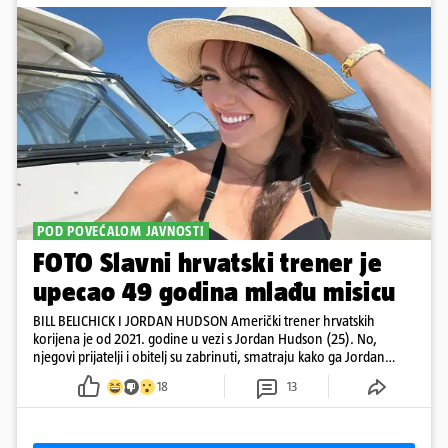
POD POVEĆALOM JAVNOSTI
FOTO Slavni hrvatski trener je
upecao 49 godina mlađu misicu
BILL BELICHICK I JORDAN HUDSON Američki trener hrvatskih
korijena je od 2021. godine u vezi s Jordan Hudson (25). No,
njegovi prijatelji i obitelj su zabrinuti, smatraju kako ga Jordan
kontrolira
18
13