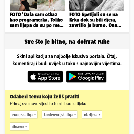
FOTO 'Dala sam otkaz
FOTO Spetljali su se na
kao programerka. Toliko
Krku dok su bili djeca,
sam lijepa da su po meni
završilo je burno. Ona
napravili lutku'
sad želi 50 milijuna eura
Sve što je bitno, na dohvat ruke
Skini aplikaciju za najbolje iskustvo portala. Čitaj,
komentiraj i budi uvijek u toku s najnovijim vijestima.
Odaberi temu koju želiš pratiti
Primaj sve nove vijesti o temi i budi u tijeku
europska liga
konferencijska liga
nk rijeka
dinamo