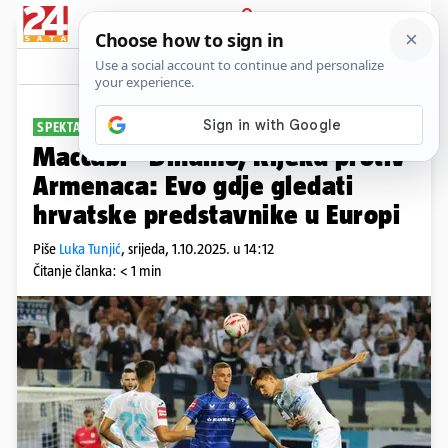
PRIJAVA
Sport
Komentari
55
SPEKTAKL U EUROPI
Maccabi - Dinamo, Rijeka protiv
Armenaca: Evo gdje gledati
hrvatske predstavnike u Europi
Piše
Luka Tunjić
,
srijeda, 1.10.2025. u 14:12
Čitanje članka: < 1 min