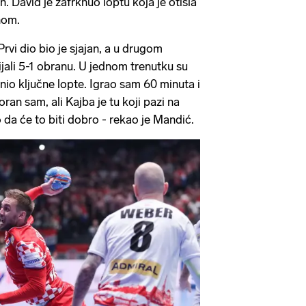
n. David je zafrknuo loptu koja je otišla
nom.
 Prvi dio bio je sjajan, a u drugom
ali 5-1 obranu. U jednom trenutku su
anio ključne lopte. Igrao sam 60 minuta i
an sam, ali Kajba je tu koji pazi na
o da će to biti dobro - rekao je Mandić.