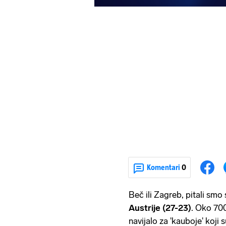
Komentari
0
Beč ili Zagreb, pitali smo
Austrije (27-23)
. Oko 70
navijalo za 'kauboje' koji 