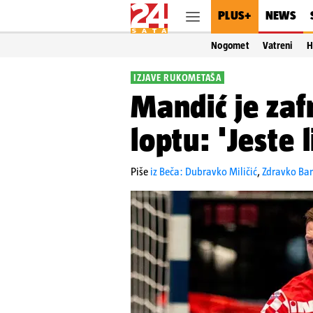
PLUS+
NEWS
Nogomet
Vatreni
H
IZJAVE RUKOMETAŠA
Mandić je zaf
loptu: 'Jeste li
Piše
iz Beča: Dubravko Miličić
,
Zdravko Bar