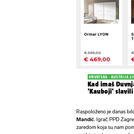
HRVATSKA - AUSTRIJA 27
Kad imaš Duvnj
'Kauboji' slavili
Raspoloženo je danas bilo 
Mandić
. Igrač PPD Zagreb
zaredom koja su nam pomo