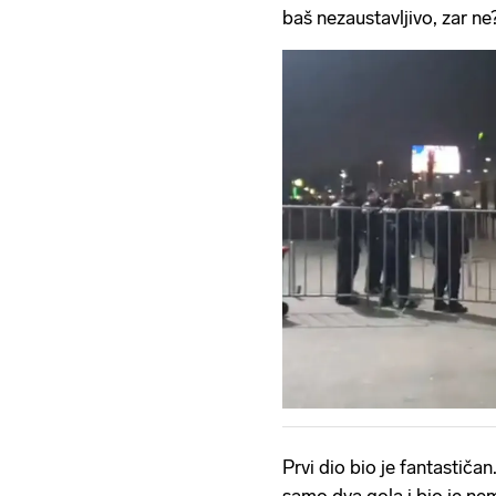
baš nezaustavljivo, zar ne
Prvi dio bio je fantastičan.
samo dva gola i bio je n