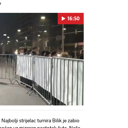
?
16:50
Pokretanje videa...
 Najbolji strijelac turnira Bilik je zabio
emoćan uz mizeran postotak šuta. Naša