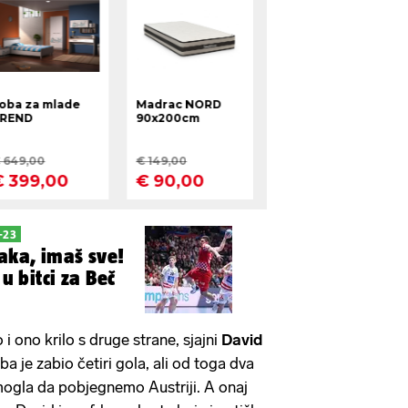
-23
aka, imaš sve!
 u bitci za Beč
i ono krilo s druge strane, sjajni
David
a je zabio četiri gola, ali od toga dva
gla da pobjegnemo Austriji. A onaj