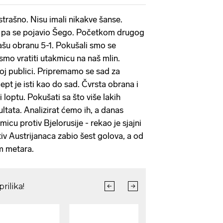
 strašno. Nisu imali nikakve šanse.
e pa se pojavio Šego. Početkom drugog
 našu obranu 5-1. Pokušali smo se
 smo vratiti utakmicu na naš mlin.
noj publici. Pripremamo se sad za
pt je isti kao do sad. Čvrsta obrana i
 loptu. Pokušati sa što više lakih
ltata. Analizirat ćemo ih, a danas
cu protiv Bjelorusije - rekao je sjajni
otiv Austrijanaca zabio šest golova, a od
m metara.