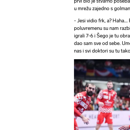
prvi bio je stvarno poseba
u mrežu zajedno s golma
- Jesi vidio frk, a? Haha...
poluvremenu su nam razbij
igrali 7-6 i Šego je tu obr
dao sam sve od sebe. Umor
nas i svi doktori su tu tak