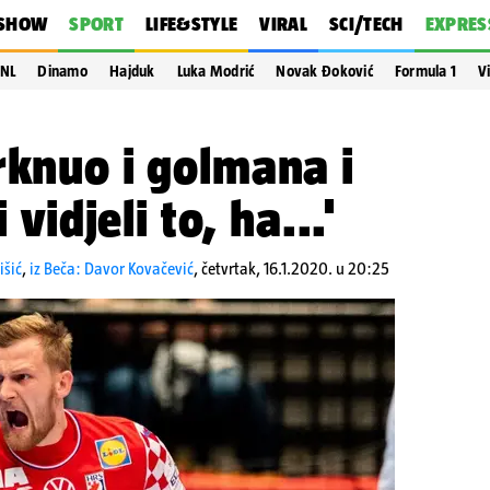
SHOW
SPORT
LIFE&STYLE
VIRAL
SCI/TECH
EXPRES
NL
Dinamo
Hajduk
Luka Modrić
Novak Đoković
Formula 1
V
rknuo i golmana i
 vidjeli to, ha...'
išić
,
iz Beča: Davor Kovačević
,
četvrtak, 16.1.2020. u 20:25