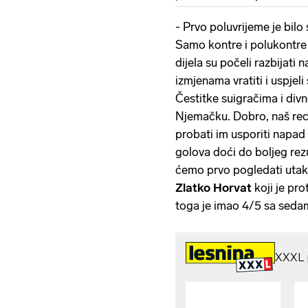
- Prvo poluvrijeme je bilo
Samo kontre i polukontr
dijela su počeli razbijati
izmjenama vratiti i uspjeli
Čestitke suigračima i div
Njemačku. Dobro, naš rece
probati im usporiti napad i
golova doći do boljeg rezu
ćemo prvo pogledati utakmi
Zlatko Horvat
koji je pr
toga je imao 4/5 sa seda