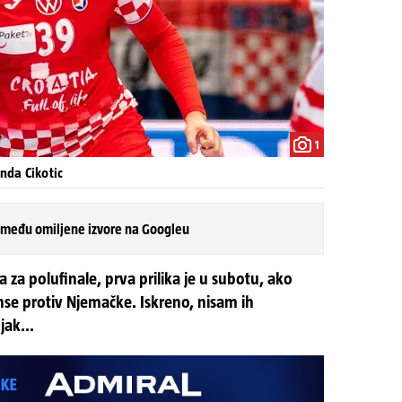
1
nda Cikotic
 među omiljene izvore na Googleu
za polufinale, prva prilika je u subotu, ako
se protiv Njemačke. Iskreno, nisam ih
ak...