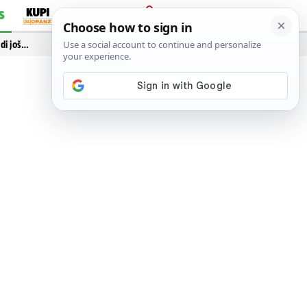
S
PRIJAVA
idi još…