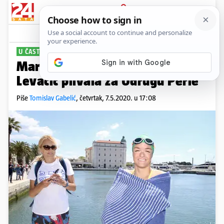
PRIJAVA
Sport
Komentari
4
U ČAST SVETOG DUJE
Maratonka - humanitarka Dina
Levačić plivala za Udrugu Perle
Piše
Tomislav Gabelić
,
četvrtak, 7.5.2020. u 17:08