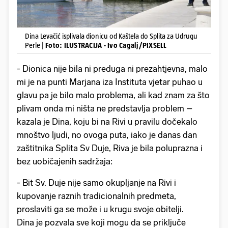
Dina Levačić isplivala dionicu od Kaštela do Splita za Udrugu
Perle |
Foto: ILUSTRACIJA - Ivo Cagalj/PIXSELL
- Dionica nije bila ni preduga ni prezahtjevna, malo
mi je na punti Marjana iza Instituta vjetar puhao u
glavu pa je bilo malo problema, ali kad znam za što
plivam onda mi ništa ne predstavlja problem –
kazala je Dina, koju bi na Rivi u pravilu dočekalo
mnoštvo ljudi, no ovoga puta, iako je danas dan
zaštitnika Splita Sv Duje, Riva je bila poluprazna i
bez uobičajenih sadržaja:
- Bit Sv. Duje nije samo okupljanje na Rivi i
kupovanje raznih tradicionalnih predmeta,
proslaviti ga se može i u krugu svoje obitelji.
Dina je pozvala sve koji mogu da se priključe