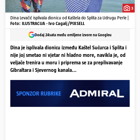
3
Dina Levačić isplivala dionicu od Kaštela do Splita za Udrugu Perle |
Foto: ILUSTRACIJA - Ivo Cagalj/PIXSELL
Dodaj 24sata među omiljene izvore na Googleu
Dina je isplivala dionicu između Kaštel Sućurca i Splita i
nije joj smetao ni vjetar ni hladno more, navikla je, od
veljače trenira u moru i priprema se za preplivavanje
Gibraltara i Sjevernog kanala...