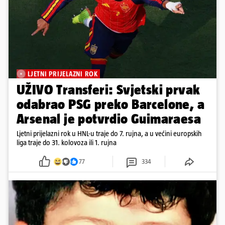
LJETNI PRIJELAZNI ROK
UŽIVO Transferi: Svjetski prvak
odabrao PSG preko Barcelone, a
Arsenal je potvrdio Guimaraesa
Ljetni prijelazni rok u HNL-u traje do 7. rujna, a u većini europskih
liga traje do 31. kolovoza ili 1. rujna
77
334