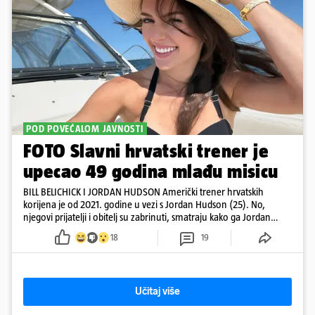
POD POVEĆALOM JAVNOSTI
FOTO Slavni hrvatski trener je
upecao 49 godina mlađu misicu
BILL BELICHICK I JORDAN HUDSON Američki trener hrvatskih
korijena je od 2021. godine u vezi s Jordan Hudson (25). No,
njegovi prijatelji i obitelj su zabrinuti, smatraju kako ga Jordan
kontrolira
18
19
Učitaj više