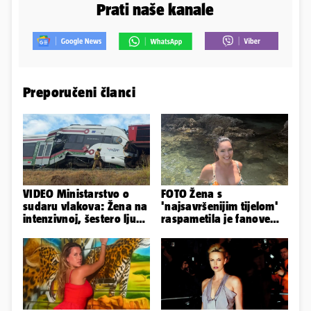
Prati naše kanale
Preporučeni članci
VIDEO Ministarstvo o
FOTO Žena s
sudaru vlakova: Žena na
'najsavršenijim tijelom'
intenzivnoj, šestero ljudi
raspametila je fanove
teško ozlijeđeno
zaigranim fotkama iz
plićaka