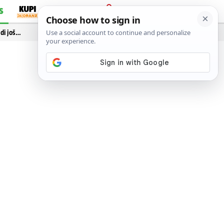
S
PRIJAVA
idi još…