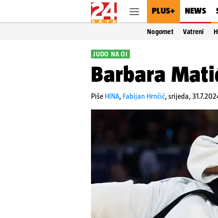
PLUS+
NEWS
Nogomet
Vatreni
H
JUDO NA OI
Barbara Matić
Piše
HINA
,
Fabijan Hrnčić
,
srijeda, 31.7.202