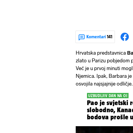
Komentari
141
Hrvatska predstavnica
Ba
zlato u Parizu pobjedom 
Već je u prvoj minuti mogla
Njemica. Ipak, Barbara je
osvojila najsjajnije odličje.
UZBUDLJIV DAN NA OI
Pao je svjetski
slobodno, Kana
bodova prošle u