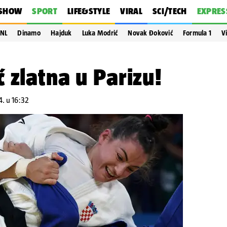
SHOW
SPORT
LIFE&STYLE
VIRAL
SCI/TECH
EXPRES
NL
Dinamo
Hajduk
Luka Modrić
Novak Đoković
Formula 1
V
 zlatna u Parizu!
4. u 16:32