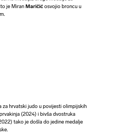
što je Miran
Maričić
osvojio broncu u
 m.
 za hrvatski judo u povijesti olimpijskih
prvakinja (2024) i bivša dvostruka
 2022) tako je došla do jedine medalje
ske.