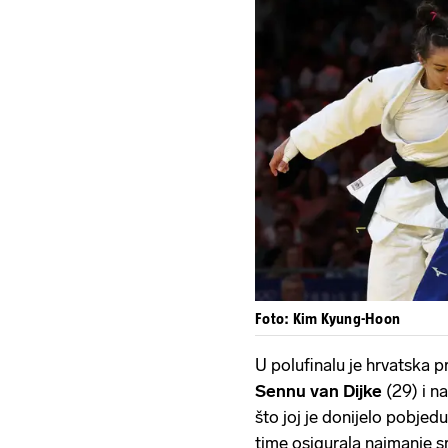
Foto: Kim Kyung-Hoon
U polufinalu je hrvatska 
Sennu van Dijke
(29) i n
što joj je donijelo pobjed
time osigurala najmanje s