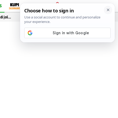
S
PRIJAVA
idi još…