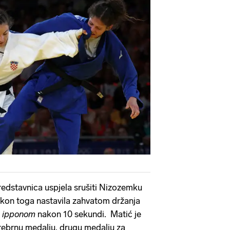
predstavnica uspjela srušiti Nizozemku
akon toga nastavila zahvatom držanja
u
ipponom
nakon 10 sekundi. Matić je
rebrnu medalju, drugu medalju za