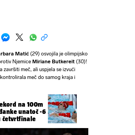
rbara Matić
(29) osvojila je olimpijsko
protiv Njemice
Miriane Butkereit
(30)!
 završiti meč, ali uspjela se izvući
 kontrolirala meč do samog kraja i
 rekord na 100m
đanke unatoč -6
 četvrtfinale