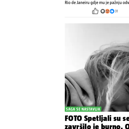
Rio de Janeiru gdje mu je pažnju odvl
31
SAGA SE NASTAVLJA
FOTO Spetljali su se
završilo je burno. 