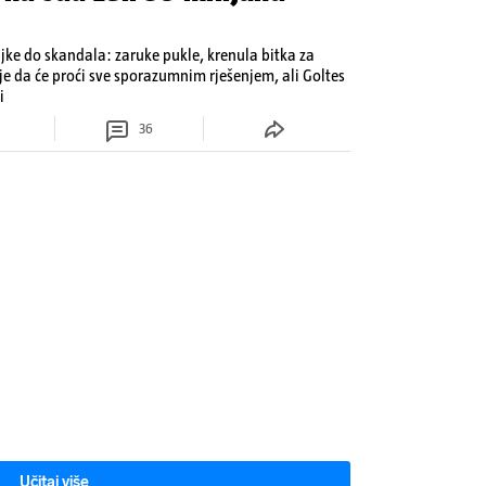
jke do skandala: zaruke pukle, krenula bitka za
 je da će proći sve sporazumnim rješenjem, ali Goltes
i
36
Učitaj više