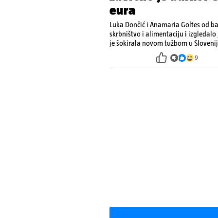
eura
Luka Dončić i Anamaria Goltes od ba
skrbništvo i alimentaciju i izgledalo
je šokirala novom tužbom u Slovenij
9