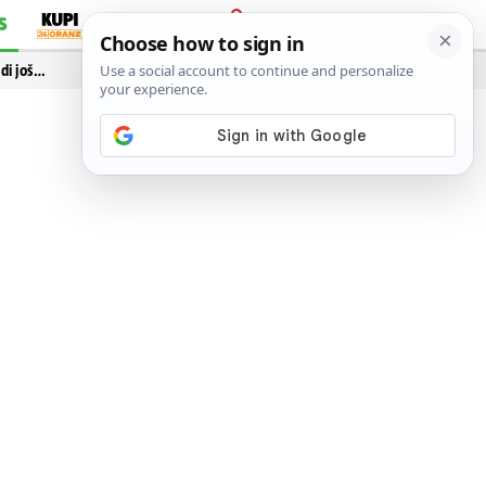
S
PRIJAVA
idi još…