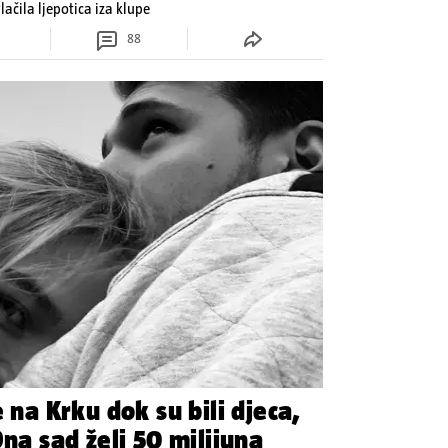
ačila ljepotica iza klupe
88
 na Krku dok su bili djeca,
Ona sad želi 50 milijuna