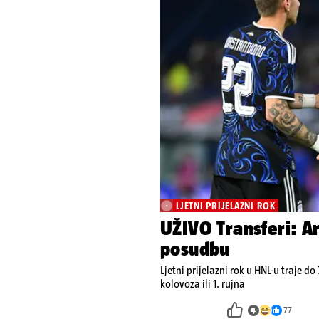
LJETNI PRIJELAZNI ROK
UŽIVO Transferi: Ar
posudbu
Ljetni prijelazni rok u HNL-u traje do 
kolovoza ili 1. rujna
77