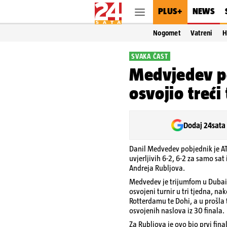
PLUS+
NEWS
Nogomet
Vatreni
H
SVAKA ČAST
Medvjedev po
osvojio treći 
Dodaj 24sata
Danil Medvedev pobjednik je ATP
uvjerljivih 6-2, 6-2 za samo sa
Andreja Rubljova.
Medvedev je trijumfom u Dubaiju
osvojeni turnir u tri tjedna, na
Rotterdamu te Dohi, a u prošla t
osvojenih naslova iz 30 finala.
Za Rubljova je ovo bio prvi final