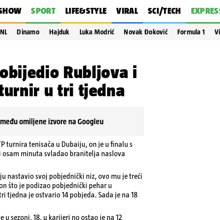
SHOW
SPORT
LIFE&STYLE
VIRAL
SCI/TECH
EXPRES
NL
Dinamo
Hajduk
Luka Modrić
Novak Đoković
Formula 1
V
bijedio Rubljova i
turnir u tri tjedna
 među omiljene izvore na Googleu
 turnira tenisača u Dubaiju, on je u finalu s
t i osam minuta svladao branitelja naslova
 nastavio svoj pobjednički niz, ovo mu je treći
kon što je podizao pobjednički pehar u
ri tjedna je ostvario 14 pobjeda. Sada je na 18
e u sezoni, 18. u karijeri no ostao je na 12