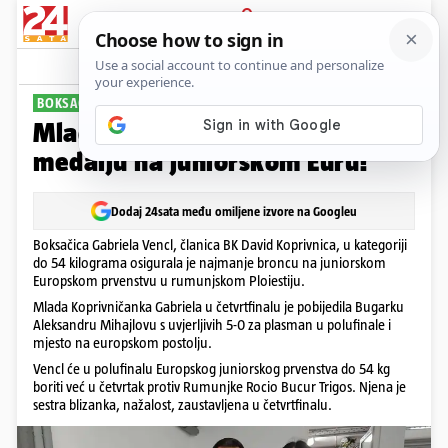
PRIJAVA
Sport
Komentari
0
BOKSAČICA IZ KOPRIVNICE
Mlada Gabriela Vencl osigurala
medalju na juniorskom Euru!
Dodaj 24sata među omiljene izvore na Googleu
Boksačica Gabriela Vencl, članica BK David Koprivnica, u kategoriji
do 54 kilograma osigurala je najmanje broncu na juniorskom
Europskom prvenstvu u rumunjskom Ploiestiju.
Mlada Koprivničanka Gabriela u četvrtfinalu je pobijedila Bugarku
Aleksandru Mihajlovu s uvjerljivih 5-0 za plasman u polufinale i
mjesto na europskom postolju.
Vencl će u polufinalu Europskog juniorskog prvenstva do 54 kg
boriti već u četvrtak protiv Rumunjke Rocio Bucur Trigos. Njena je
sestra blizanka, nažalost, zaustavljena u četvrtfinalu.