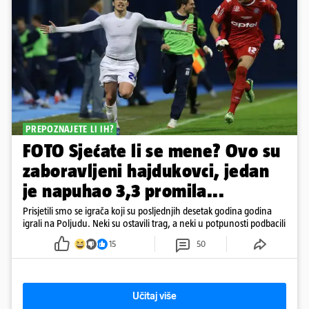
PREPOZNAJETE LI IH?
FOTO Sjećate li se mene? Ovo su
zaboravljeni hajdukovci, jedan
je napuhao 3,3 promila...
Prisjetili smo se igrača koji su posljednjih desetak godina godina
igrali na Poljudu. Neki su ostavili trag, a neki u potpunosti podbacili
15
50
Učitaj više