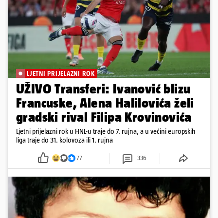
LJETNI PRIJELAZNI ROK
UŽIVO Transferi: Ivanović blizu
Francuske, Alena Halilovića želi
gradski rival Filipa Krovinovića
Ljetni prijelazni rok u HNL-u traje do 7. rujna, a u većini europskih
liga traje do 31. kolovoza ili 1. rujna
77
336