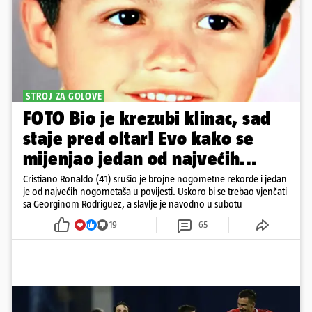
STROJ ZA GOLOVE
FOTO Bio je krezubi klinac, sad
staje pred oltar! Evo kako se
mijenjao jedan od najvećih...
Cristiano Ronaldo (41) srušio je brojne nogometne rekorde i jedan
je od najvećih nogometaša u povijesti. Uskoro bi se trebao vjenčati
sa Georginom Rodriguez, a slavlje je navodno u subotu
19
65