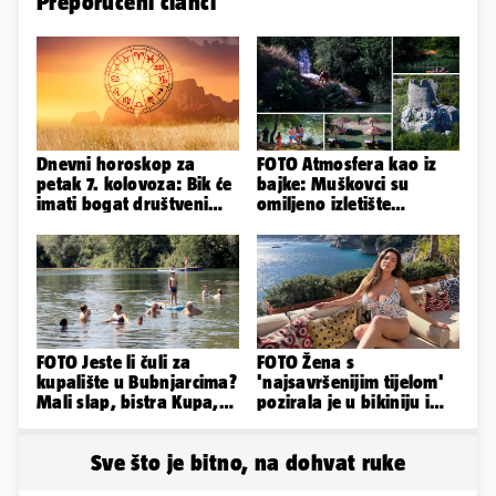
Preporučeni članci
Dnevni horoskop za
FOTO Atmosfera kao iz
petak 7. kolovoza: Bik će
bajke: Muškovci su
imati bogat društveni
omiljeno izletište
život, Rak se žrtvuje
Zadrana, pogledajte
zašto
FOTO Jeste li čuli za
FOTO Žena s
kupalište u Bubnjarcima?
'najsavršenijim tijelom'
Mali slap, bistra Kupa,
pozirala je u bikiniju i
šumski hlad - prava
pokazala svoje bujne
idila!
obline...
Sve što je bitno, na dohvat ruke