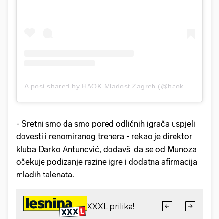
A post shared by HAOK Mladost Zagreb (@haok.mladost)
- Sretni smo da smo pored odličnih igrača uspjeli
dovesti i renomiranog trenera - rekao je direktor
kluba Darko Antunović, dodavši da se od Munoza
očekuje podizanje razine igre i dodatna afirmacija
mladih talenata.