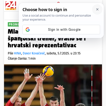
PRIJAVA
Sport
Komentari
0
PROMETNO U DOMU ODBOJKE
Mladost misli ozbiljno: Stigao
španjolski trener, vratio se i
hrvatski reprezentativac
Piše
HINA
,
Davor Kovačević
,
subota, 5.7.2025. u 23:15
Čitanje članka: 1 min