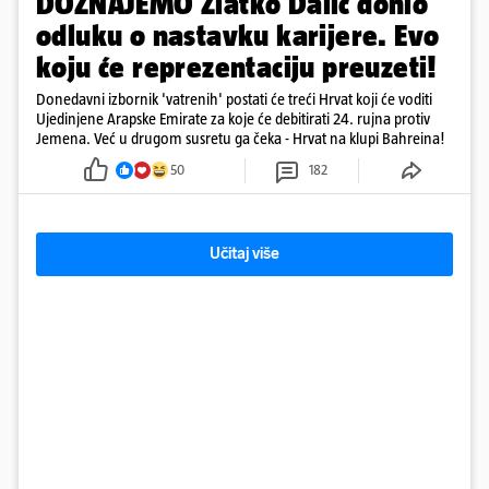
DOZNAJEMO Zlatko Dalić donio
odluku o nastavku karijere. Evo
koju će reprezentaciju preuzeti!
Donedavni izbornik 'vatrenih' postati će treći Hrvat koji će voditi
Ujedinjene Arapske Emirate za koje će debitirati 24. rujna protiv
Jemena. Već u drugom susretu ga čeka - Hrvat na klupi Bahreina!
50
182
Učitaj više