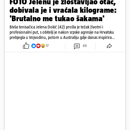
FOTO Jelenu je zlostavljao otac,
dobivala je i vraćala kilograme:
'Brutalno me tukao šakama'
Bivša tenisačica Jelena Dokić (42) prošla je težak životni i
profesionalni put, s obitelji je nakon srpske agresije na Hrvatsku
prebjegla u Vojvodinu, potom u Australiju gdje danas inspirira
mnoge
17
49