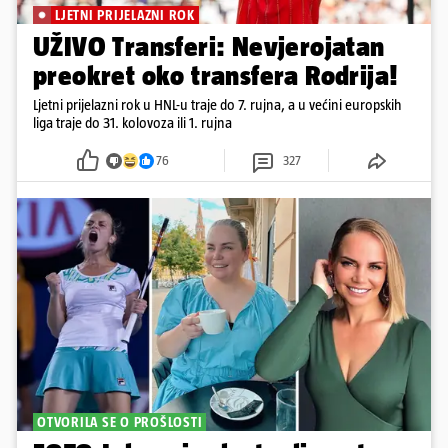
LJETNI PRIJELAZNI ROK
UŽIVO Transferi: Nevjerojatan
preokret oko transfera Rodrija!
Ljetni prijelazni rok u HNL-u traje do 7. rujna, a u većini europskih
liga traje do 31. kolovoza ili 1. rujna
76
327
OTVORILA SE O PROŠLOSTI