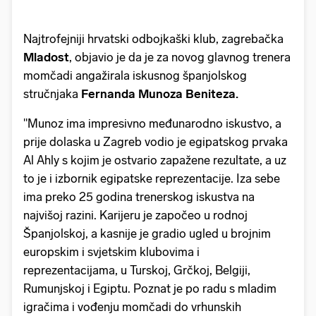
Najtrofejniji hrvatski odbojkaški klub, zagrebačka
Mladost
, objavio je da je za novog glavnog trenera
momčadi angažirala iskusnog španjolskog
stručnjaka
Fernanda Munoza Beniteza.
"Munoz ima impresivno međunarodno iskustvo, a
prije dolaska u Zagreb vodio je egipatskog prvaka
Al Ahly s kojim je ostvario zapažene rezultate, a uz
to je i izbornik egipatske reprezentacije. Iza sebe
ima preko 25 godina trenerskog iskustva na
najvišoj razini. Karijeru je započeo u rodnoj
Španjolskoj, a kasnije je gradio ugled u brojnim
europskim i svjetskim klubovima i
reprezentacijama, u Turskoj, Grčkoj, Belgiji,
Rumunjskoj i Egiptu. Poznat je po radu s mladim
igračima i vođenju momčadi do vrhunskih