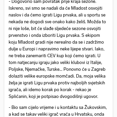
- Dogovorio sam povratak prije kraja sezone.
Iskreno, svi smo se nadali da će Mladost osvojiti
naslov i da ćemo igrati Ligu prvaka, ali u sportu se
nekada ne dogodi sve onako kako želiš. Možda to
ni nije loše, bit će slađe sljedeće sezone osvojiti
prvenstvo i onda izboriti Ligu prvaka. S ekipom
koju Mladost gradi nije nerealno da se i zadržimo
dulje u Europi i napravimo neke lijepe stvari. Iako,
ne treba zanemariti CEV kup koji ćemo igrati. U
tom natjecanju igraju jako veliki klubovi iz Italije,
Poljske, Njemačke, Turske… Ponovno će u Zagreb
dolaziti velike europske momčadi. Da, moja velika
želja je igrati Ligu prvaka protiv najboljih svjetskih
igrača, ali idemo korak po korak - rekao je
Splićanin, koji je potpisao dvogodišnji ugovor.
- Bio sam cijelo vrijeme i u kontaktu sa Žukovskim,
a kad se takav veliki igrač vraća u Hrvatsku, onda