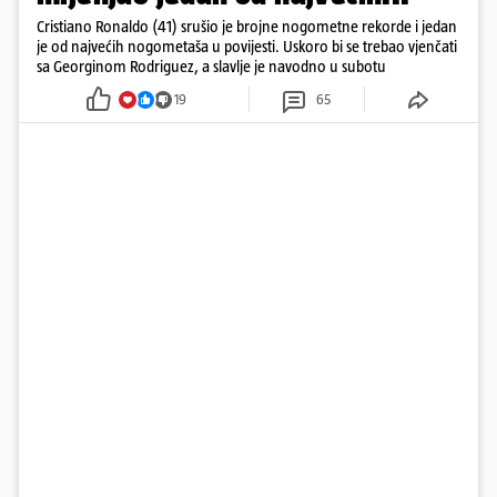
Cristiano Ronaldo (41) srušio je brojne nogometne rekorde i jedan
je od najvećih nogometaša u povijesti. Uskoro bi se trebao vjenčati
sa Georginom Rodriguez, a slavlje je navodno u subotu
19
65