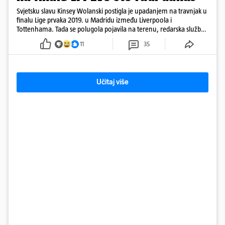
Svjetsku slavu Kinsey Wolanski postigla je upadanjem na travnjak u
finalu Lige prvaka 2019. u Madridu između Liverpoola i
Tottenhama. Tada se polugola pojavila na terenu, redarska služba
ju je lovila po travnjaku, a njezine fotografije obišle su svijet.
11
35
Učitaj više