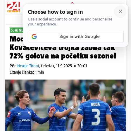
PRIJAVA
Sport
Komentari
26
SJAJNE BROJKE
PLUS+
Modri napadači već isporučuju:
Kovačevićeva trojka zabila čak
72% golova na početku sezone!
Piše
Hrvoje Tironi
,
četvrtak, 11.9.2025. u 20:01
Čitanje članka: 1 min