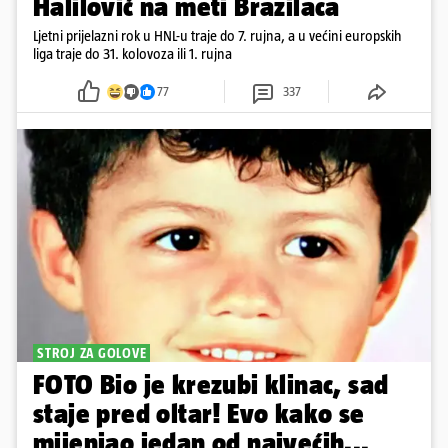
Halilović na meti Brazilaca
Ljetni prijelazni rok u HNL-u traje do 7. rujna, a u većini europskih
liga traje do 31. kolovoza ili 1. rujna
77
337
STROJ ZA GOLOVE
FOTO Bio je krezubi klinac, sad
staje pred oltar! Evo kako se
mijenjao jedan od najvećih...