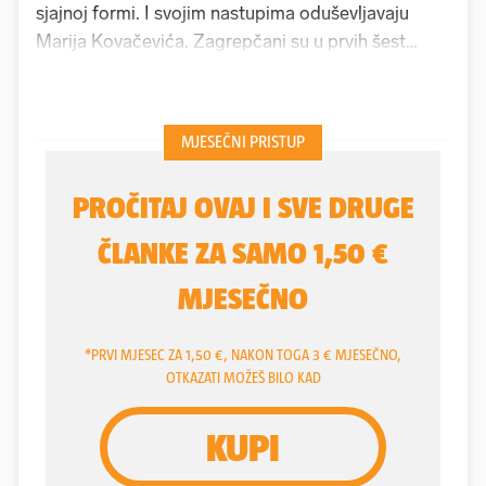
sjajnoj formi. I svojim nastupima oduševljavaju
Marija Kovačevića. Zagrepčani su u prvih šest
utakmica sezone zabili 18 golova, a njih čak 13
postigli su - napadači.
Zvonimir Boban
svom je
treneru u kadru ostavio Sandra Kulenovića, doveo
mu Diona Drena Belju i Mounsefa Bakrara, a ti
dečki "trpaju" na sve strane.