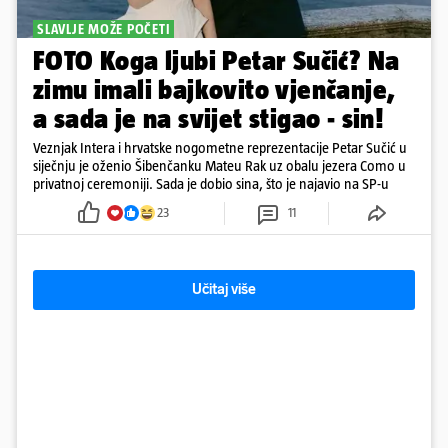
SLAVLJE MOŽE POČETI
FOTO Koga ljubi Petar Sučić? Na
zimu imali bajkovito vjenčanje,
a sada je na svijet stigao - sin!
Veznjak Intera i hrvatske nogometne reprezentacije Petar Sučić u
siječnju je oženio Šibenčanku Mateu Rak uz obalu jezera Como u
privatnoj ceremoniji. Sada je dobio sina, što je najavio na SP-u
23
11
Učitaj više