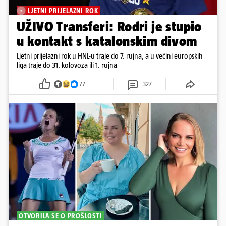
LJETNI PRIJELAZNI ROK
UŽIVO Transferi: Rodri je stupio
u kontakt s katalonskim divom
Ljetni prijelazni rok u HNL-u traje do 7. rujna, a u većini europskih
liga traje do 31. kolovoza ili 1. rujna
77
327
OTVORILA SE O PROŠLOSTI