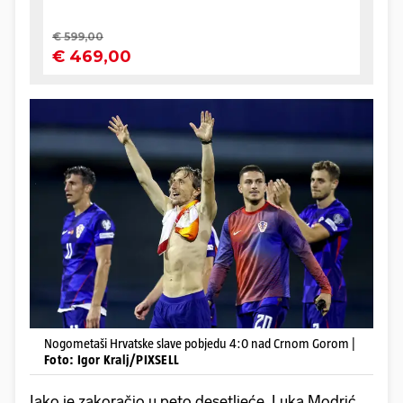
Nogometaši Hrvatske slave pobjedu 4:0 nad Crnom Gorom |
Foto: Igor Kralj/PIXSELL
Iako je zakoračio u peto desetljeće, Luka Modrić