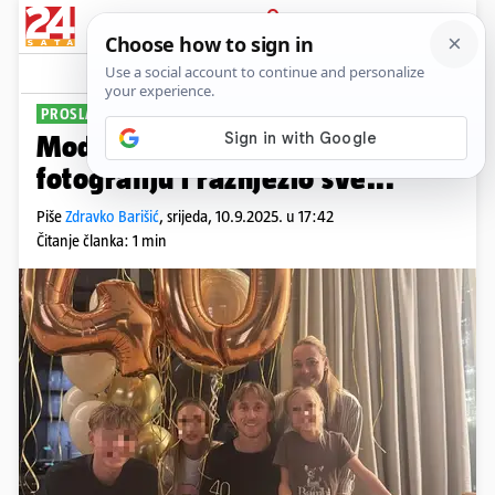
PRIJAVA
Sport
Komentari
5
PROSLAVIO ROĐENDAN S OBITELJI
Modrić objavio rođendansku
fotografiju i raznježio sve...
Piše
Zdravko Barišić
,
srijeda, 10.9.2025. u 17:42
Čitanje članka: 1 min