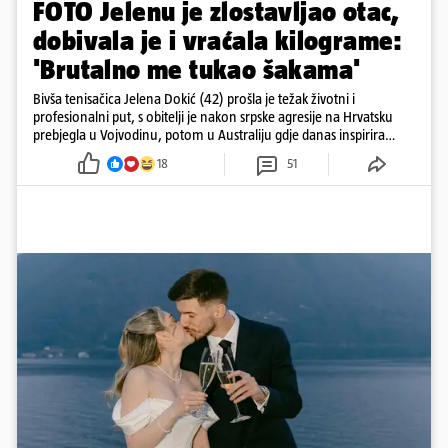
FOTO Jelenu je zlostavljao otac,
dobivala je i vraćala kilograme:
'Brutalno me tukao šakama'
Bivša tenisačica Jelena Dokić (42) prošla je težak životni i
profesionalni put, s obitelji je nakon srpske agresije na Hrvatsku
prebjegla u Vojvodinu, potom u Australiju gdje danas inspirira
mnoge
18
51