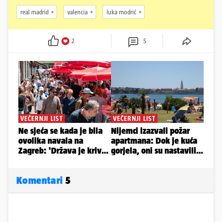
real madrid
valencia
luka modrić
2
5
Komentari
5