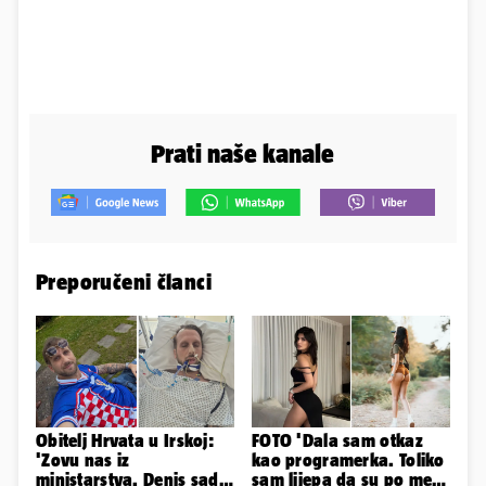
Prati naše kanale
Preporučeni članci
Obitelj Hrvata u Irskoj:
FOTO 'Dala sam otkaz
'Zovu nas iz
kao programerka. Toliko
ministarstva. Denis sada
sam lijepa da su po meni