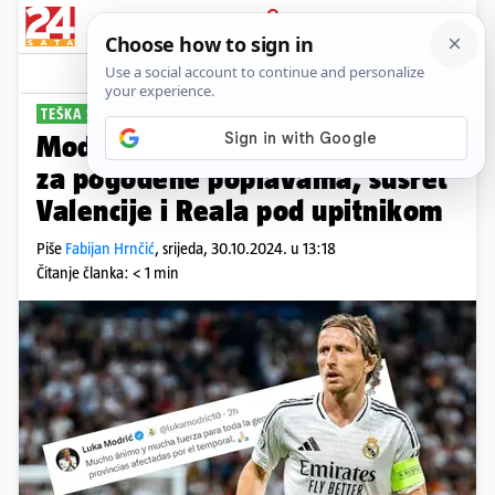
PRIJAVA
Sport
Komentari
5
TEŠKA SITUACIJA
Modrić poslao poruku podrške
za pogođene poplavama, susret
Valencije i Reala pod upitnikom
Piše
Fabijan Hrnčić
,
srijeda, 30.10.2024. u 13:18
Čitanje članka: < 1 min