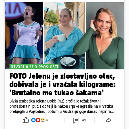
OTVORILA SE O PROŠLOSTI
FOTO Jelenu je zlostavljao otac,
dobivala je i vraćala kilograme:
'Brutalno me tukao šakama'
Bivša tenisačica Jelena Dokić (42) prošla je težak životni i
profesionalni put, s obitelji je nakon srpske agresije na Hrvatsku
prebjegla u Vojvodinu, potom u Australiju gdje danas inspirira
mnoge
17
49