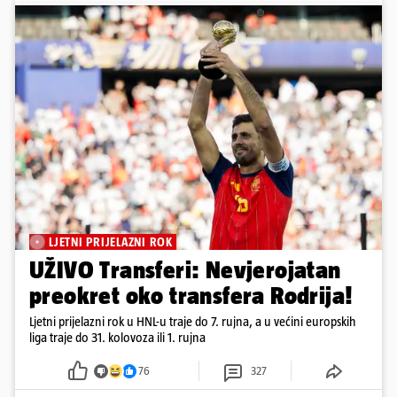
LJETNI PRIJELAZNI ROK
UŽIVO Transferi: Nevjerojatan
preokret oko transfera Rodrija!
Ljetni prijelazni rok u HNL-u traje do 7. rujna, a u većini europskih
liga traje do 31. kolovoza ili 1. rujna
76
327