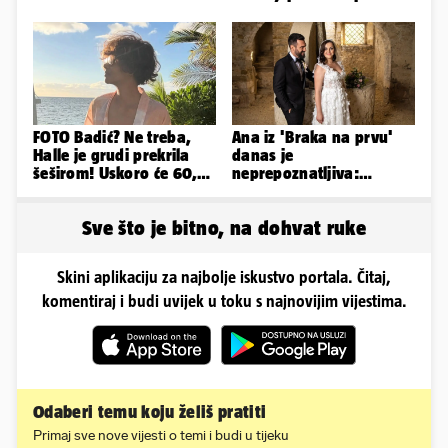
ima temperaturu. Strah
napravili lutku'
nas je'
FOTO Badić? Ne treba,
Ana iz 'Braka na prvu'
Halle je grudi prekrila
danas je
šeširom! Uskoro će 60,
neprepoznatljiva:
ljetuje u golim izdanjima
Odselila je iz Hrvatske, a
ovako sad izgleda
Sve što je bitno, na dohvat ruke
Skini aplikaciju za najbolje iskustvo portala. Čitaj,
komentiraj i budi uvijek u toku s najnovijim vijestima.
Odaberi temu koju želiš pratiti
Primaj sve nove vijesti o temi i budi u tijeku