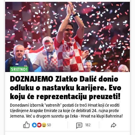
SRETNO!
DOZNAJEMO Zlatko Dalić donio
odluku o nastavku karijere. Evo
koju će reprezentaciju preuzeti!
Donedavni izbornik 'vatrenih' postati će treći Hrvat koji će voditi
Ujedinjene Arapske Emirate za koje će debitirati 24. rujna protiv
Jemena. Već u drugom susretu ga čeka - Hrvat na klupi Bahreina!
50
182