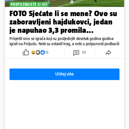
PREPOZNAJETE LI IH?
FOTO Sjećate li se mene? Ovo su
zaboravljeni hajdukovci, jedan
je napuhao 3,3 promila...
Prisjetili smo se igrača koji su posljednjih desetak godina godina
igrali na Poljudu. Neki su ostavili trag, a neki u potpunosti podbacili
15
50
Učitaj više