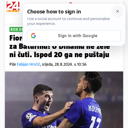
PRIJAVA
Sport
Komentari
89
ROK DO PETKA
Fiorentina ponudila 14 mil. eura
za Baturinu! U Dinamu ne žele
ni čuti. Ispod 20 ga ne puštaju
Piše
Fabijan Hrnčić
,
srijeda, 28.8.2024. u 10:56