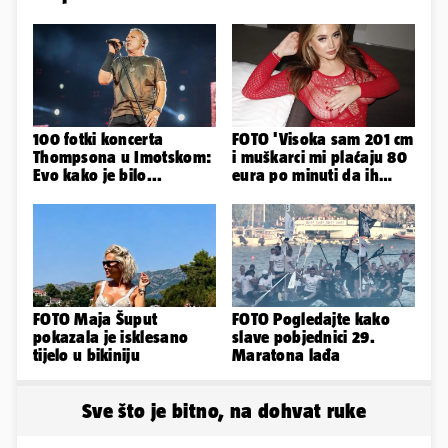
100 fotki koncerta
FOTO 'Visoka sam 201 cm
Thompsona u Imotskom:
i muškarci mi plaćaju 80
Evo kako je bilo...
eura po minuti da ih
pokorim riječima'
FOTO Maja Šuput
FOTO Pogledajte kako
pokazala je isklesano
slave pobjednici 29.
tijelo u bikiniju
Maratona lađa
Sve što je bitno, na dohvat ruke