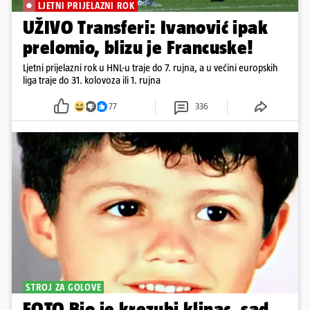
LJETNI PRIJELAZNI ROK
UŽIVO Transferi: Ivanović ipak
prelomio, blizu je Francuske!
Ljetni prijelazni rok u HNL-u traje do 7. rujna, a u većini europskih
liga traje do 31. kolovoza ili 1. rujna
77
336
STROJ ZA GOLOVE
FOTO Bio je krezubi klinac, sad