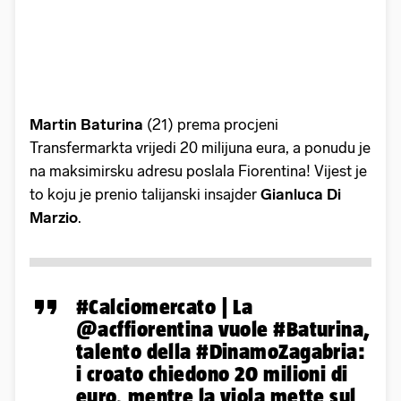
Martin Baturina
(21) prema procjeni
Transfermarkta vrijedi 20 milijuna eura, a ponudu je
na maksimirsku adresu poslala Fiorentina! Vijest je
to koju je prenio talijanski insajder
Gianluca Di
Marzio
.
#Calciomercato
| La
@acffiorentina
vuole
#Baturina
,
talento della
#DinamoZagabria
:
i croato chiedono 20 milioni di
euro, mentre la viola mette sul