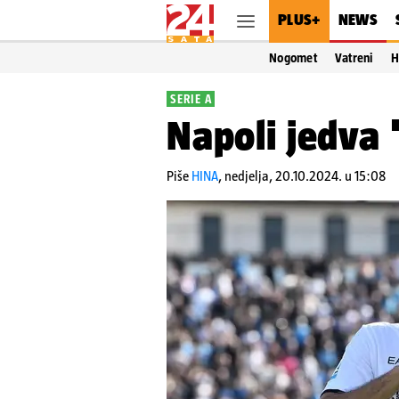
PLUS+
NEWS
Nogomet
Vatreni
H
SERIE A
Napoli jedva 
Piše
HINA
,
nedjelja, 20.10.2024. u 15:08