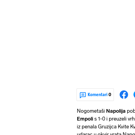
Komentari
0
Nogometaši
Napolija
pob
Empoli
s 1-0 i preuzeli v
iz penala Gruzijca Kvite Kv
udarac u okvir vrata Napoli