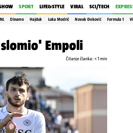
SHOW
SPORT
LIFE&STYLE
VIRAL
SCI/TECH
EXPRES
NL
Dinamo
Hajduk
Luka Modrić
Novak Đoković
Formula 1
V
'slomio' Empoli
Čitanje članka: < 1 min