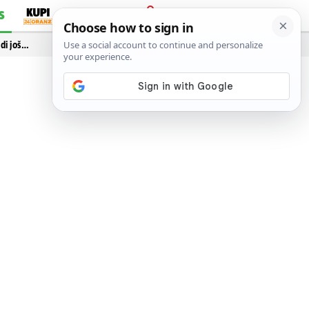
S
PRIJAVA
idi još…