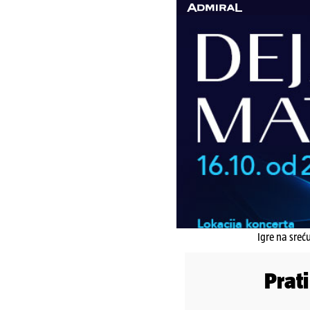
Igre na sreć
Prat