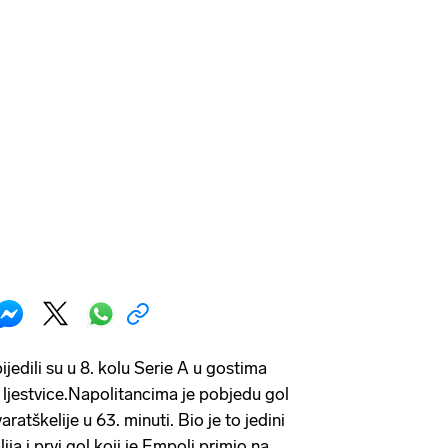
ijedili su u 8. kolu Serie A u gostima
rh ljestvice.Napolitancima je pobjedu gol
aratškelije u 63. minuti. Bio je to jedini
ja i prvi gol koji je Empoli primio na