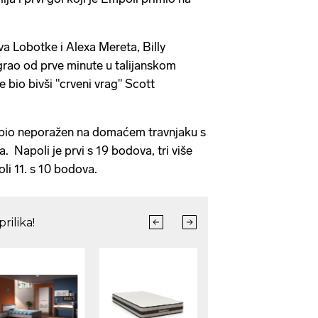
va Lobotke i Alexa Mereta, Billy
igrao od prve minute u talijanskom
e bio bivši "crveni vrag" Scott
 bio neporažen na domaćem travnjaku s
ja. Napoli je prvi s 19 bodova, tri više
li 11. s 10 bodova.