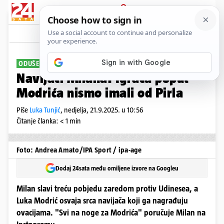
PRIJAVA
Sport
Komentari
7
ODUŠEVLJENI 'VATRENIM'
Navijači Milana: Igrača poput
Modrića nismo imali od Pirla
Piše
Luka Tunjić
,
nedjelja, 21.9.2025. u 10:56
Čitanje članka: < 1 min
Foto: Andrea Amato/IPA Sport / ipa-age
Dodaj 24sata među omiljene izvore na Googleu
Milan slavi treću pobjedu zaredom protiv Udinesea, a
Luka Modrić osvaja srca navijača koji ga nagrađuju
ovacijama. "Svi na noge za Modrića" poručuje Milan na