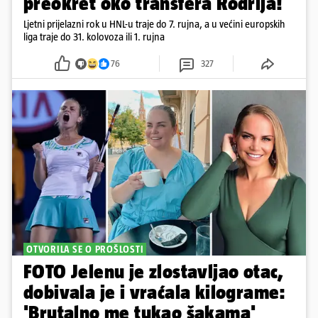
preokret oko transfera Rodrija!
Ljetni prijelazni rok u HNL-u traje do 7. rujna, a u većini europskih
liga traje do 31. kolovoza ili 1. rujna
76
327
OTVORILA SE O PROŠLOSTI
FOTO Jelenu je zlostavljao otac,
dobivala je i vraćala kilograme:
'Brutalno me tukao šakama'