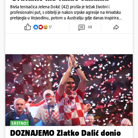
Bivša tenisačica Jelena Dokić (42) prošla je težak životni i
profesionalni put, s obitelji je nakon srpske agresije na Hrvatsku
prebjegla u Vojvodinu, potom u Australiju gdje danas inspirira
mnoge
17
48
SRETNO!
DOZNAJEMO Zlatko Dalić donio