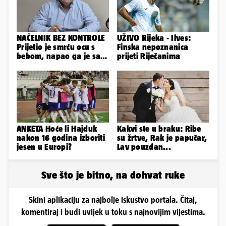
NAČELNIK BEZ KONTROLE
UŽIVO Rijeka - Ilves:
Prijetio je smrću ocu s
Finska nepoznanica
bebom, napao ga je sa
prijeti Riječanima
svoja dva sina!
ANKETA Hoće li Hajduk
Kakvi ste u braku: Ribe
nakon 16 godina izboriti
su žrtve, Rak je papučar,
jesen u Europi?
Lav pouzdan...
Sve što je bitno, na dohvat ruke
Skini aplikaciju za najbolje iskustvo portala. Čitaj,
komentiraj i budi uvijek u toku s najnovijim vijestima.