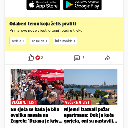
Odaberi temu koju želiš pratiti
Primaj sve nove vijesti o temi i budi u tijeku
serie a
ac milan
luka modrić
2
7