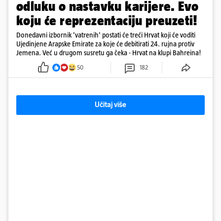
odluku o nastavku karijere. Evo
koju će reprezentaciju preuzeti!
Donedavni izbornik 'vatrenih' postati će treći Hrvat koji će voditi
Ujedinjene Arapske Emirate za koje će debitirati 24. rujna protiv
Jemena. Već u drugom susretu ga čeka - Hrvat na klupi Bahreina!
50
182
Učitaj više