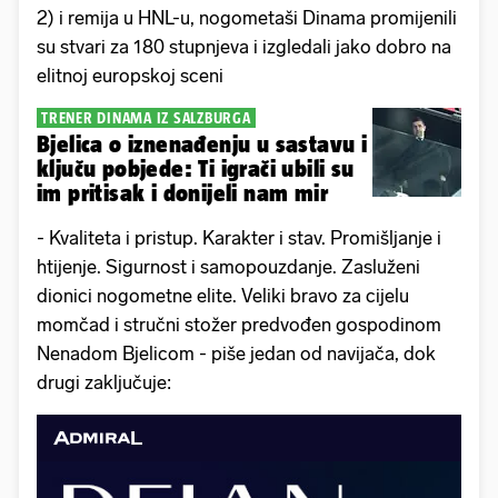
2) i remija u HNL-u, nogometaši Dinama promijenili
su stvari za 180 stupnjeva i izgledali jako dobro na
elitnoj europskoj sceni
TRENER DINAMA IZ SALZBURGA
Bjelica o iznenađenju u sastavu i
ključu pobjede: Ti igrači ubili su
im pritisak i donijeli nam mir
- Kvaliteta i pristup. Karakter i stav. Promišljanje i
htijenje. Sigurnost i samopouzdanje. Zasluženi
dionici nogometne elite. Veliki bravo za cijelu
momčad i stručni stožer predvođen gospodinom
Nenadom Bjelicom - piše jedan od navijača, dok
drugi zaključuje: