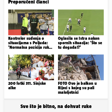
Preporučeni članci
Kontrolor suđenja o
Oglasila se Istra nakon
situacijama s Poljuda:
spornih situacija: 'Što se
'Normalna pozicija ruku
tu događa!?'
kod skoka, sve je čisto...'
200 fotki 311. Sinjske
FOTO Ovo je balkon u
alke
Rijeci s kojeg su pali
maloljetnici
Sve što je bitno, na dohvat ruke