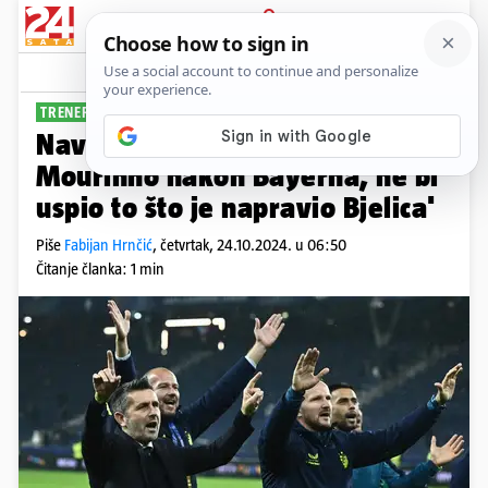
PRIJAVA
Sport
Komentari
98
TRENER HEROJ
Navijači u deliriju: 'Da je došao
Mourinho nakon Bayerna, ne bi
uspio to što je napravio Bjelica'
Piše
Fabijan Hrnčić
,
četvrtak, 24.10.2024. u 06:50
Čitanje članka: 1 min