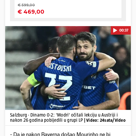
00:37
Pokretanje videa...
Salzburg - Dinamo 0-2: 'Modri' očitali lekciju u Austriji i
nakon 26 godina pobijedili u grupi LP
| Video: 24sata/Video
- Da je nakon Bayerna došao Mourinho ne bi