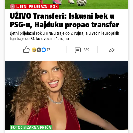
LJETNI PRIJELAZNI ROK
UŽIVO Transferi: Iskusni bek u
PSG-u, Hajduku propao transfer
Ljetni prijelazni rok u HNL-u traje do 7. rujna, a u većini europskih
liga traje do 31. kolovoza ili 1. rujna
77
339
FOTO: BIZARNA PRIČA