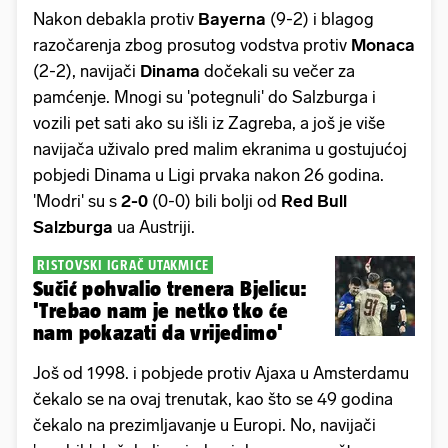
Nakon debakla protiv
Bayerna
(9-2) i blagog
razočarenja zbog prosutog vodstva protiv
Monaca
(2-2), navijači
Dinama
dočekali su večer za
pamćenje. Mnogi su 'potegnuli' do Salzburga i
vozili pet sati ako su išli iz Zagreba, a još je više
navijača uživalo pred malim ekranima u gostujućoj
pobjedi Dinama u Ligi prvaka nakon 26 godina.
'Modri' su s
2-0
(0-0) bili bolji od
Red Bull
Salzburga
ua Austriji.
RISTOVSKI IGRAČ UTAKMICE
Sučić pohvalio trenera Bjelicu:
'Trebao nam je netko tko će
nam pokazati da vrijedimo'
Još od 1998. i pobjede protiv Ajaxa u Amsterdamu
čekalo se na ovaj trenutak, kao što se 49 godina
čekalo na prezimljavanje u Europi. No, navijači