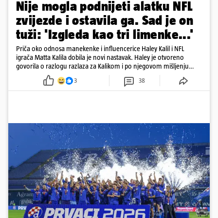
Nije mogla podnijeti alatku NFL
zvijezde i ostavila ga. Sad je on
tuži: 'Izgleda kao tri limenke...'
Priča oko odnosa manekenke i influencerice Haley Kalil i NFL
igrača Matta Kalila dobila je novi nastavak. Haley je otvoreno
govorila o razlogu razlaza za Kalikom i po njegovom mišljenju
prešla granicu dobrog ukusa
3
38