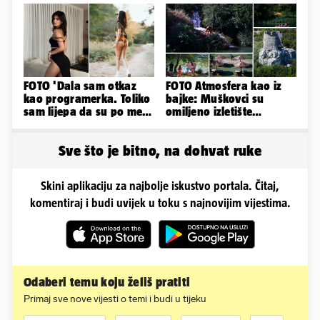
Negovetić
FOTO 'Dala sam otkaz
FOTO Atmosfera kao iz
kao programerka. Toliko
bajke: Muškovci su
sam lijepa da su po meni
omiljeno izletište
napravili lutku'
Zadrana, pogledajte
zašto
Sve što je bitno, na dohvat ruke
Skini aplikaciju za najbolje iskustvo portala. Čitaj,
komentiraj i budi uvijek u toku s najnovijim vijestima.
Odaberi temu koju želiš pratiti
Primaj sve nove vijesti o temi i budi u tijeku