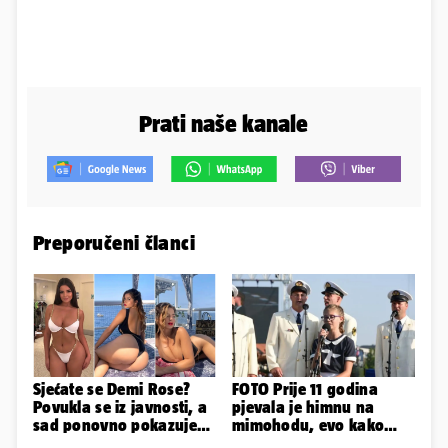
Prati naše kanale
Preporučeni članci
Sjećate se Demi Rose?
FOTO Prije 11 godina
Povukla se iz javnosti, a
pjevala je himnu na
sad ponovno pokazuje
mimohodu, evo kako
obline. Ovako izgleda
danas izgleda Mia