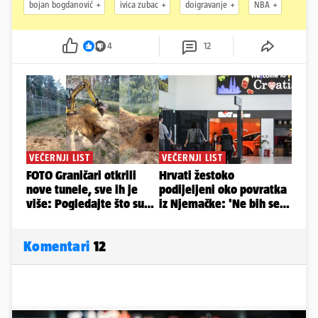
bojan bogdanović
ivica zubac
doigravanje
NBA
4
12
Komentari
12