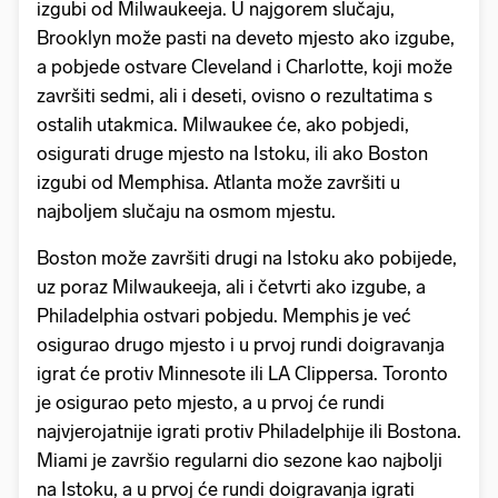
izgubi od Milwaukeeja. U najgorem slučaju,
Brooklyn može pasti na deveto mjesto ako izgube,
a pobjede ostvare Cleveland i Charlotte, koji može
završiti sedmi, ali i deseti, ovisno o rezultatima s
ostalih utakmica. Milwaukee će, ako pobjedi,
osigurati druge mjesto na Istoku, ili ako Boston
izgubi od Memphisa. Atlanta može završiti u
najboljem slučaju na osmom mjestu.
Boston može završiti drugi na Istoku ako pobijede,
uz poraz Milwaukeeja, ali i četvrti ako izgube, a
Philadelphia ostvari pobjedu. Memphis je već
osigurao drugo mjesto i u prvoj rundi doigravanja
igrat će protiv Minnesote ili LA Clippersa. Toronto
je osigurao peto mjesto, a u prvoj će rundi
najvjerojatnije igrati protiv Philadelphije ili Bostona.
Miami je završio regularni dio sezone kao najbolji
na Istoku, a u prvoj će rundi doigravanja igrati