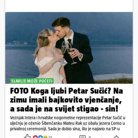
SLAVLJE MOŽE POČETI
FOTO Koga ljubi Petar Sučić? Na
zimu imali bajkovito vjenčanje,
a sada je na svijet stigao - sin!
Veznjak Intera i hrvatske nogometne reprezentacije Petar Sučić u
siječnju je oženio Šibenčanku Mateu Rak uz obalu jezera Como u
privatnoj ceremoniji. Sada je dobio sina, što je najavio na SP-u
23
9