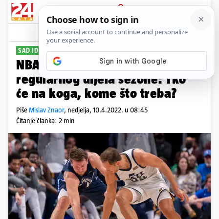
PRIJAVA
Sport
Komentari
12
SAD IDE 'ONO PRAVO'
NBA vodič uoči posljednjeg kola
regularnog dijela sezone: Tko
će na koga, kome što treba?
Piše
Mislav Znaor
,
nedjelja, 10.4.2022. u 08:45
Čitanje članka: 2 min