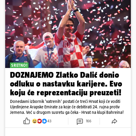
SRETNO!
DOZNAJEMO Zlatko Dalić donio
odluku o nastavku karijere. Evo
koju će reprezentaciju preuzeti!
Donedavni izbornik 'vatrenih' postati će treći Hrvat koji će voditi
Ujedinjene Arapske Emirate za koje će debitirati 24. rujna protiv
Jemena. Već u drugom susretu ga čeka - Hrvat na klupi Bahreina!
43
166