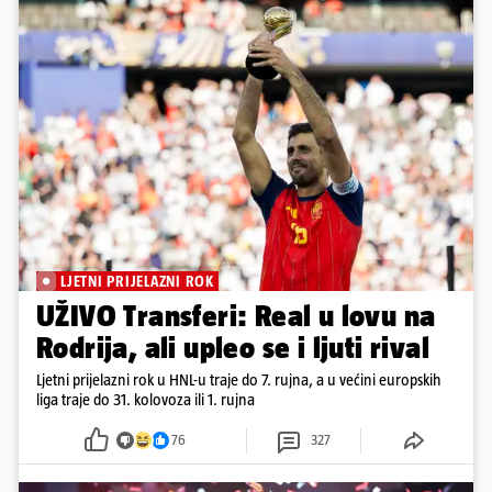
LJETNI PRIJELAZNI ROK
UŽIVO Transferi: Real u lovu na
Rodrija, ali upleo se i ljuti rival
Ljetni prijelazni rok u HNL-u traje do 7. rujna, a u većini europskih
liga traje do 31. kolovoza ili 1. rujna
76
327