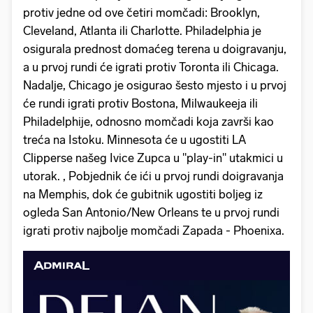
protiv jedne od ove četiri momčadi: Brooklyn,
Cleveland, Atlanta ili Charlotte. Philadelphia je
osigurala prednost domaćeg terena u doigravanju,
a u prvoj rundi će igrati protiv Toronta ili Chicaga.
Nadalje, Chicago je osigurao šesto mjesto i u prvoj
će rundi igrati protiv Bostona, Milwaukeeja ili
Philadelphije, odnosno momčadi koja završi kao
treća na Istoku. Minnesota će u ugostiti LA
Clipperse našeg Ivice Zupca u "play-in" utakmici u
utorak. , Pobjednik će ići u prvoj rundi doigravanja
na Memphis, dok će gubitnik ugostiti boljeg iz
ogleda San Antonio/New Orleans te u prvoj rundi
igrati protiv najbolje momčadi Zapada - Phoenixa.