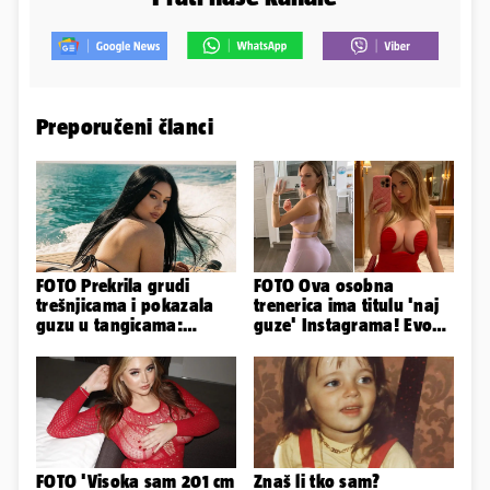
Preporučeni članci
FOTO Prekrila grudi
FOTO Ova osobna
trešnjicama i pokazala
trenerica ima titulu 'naj
guzu u tangicama:
guze' Instagrama! Evo
Ovako ljetuje bujna
koliko naplaćuje po
Slavonka
satu...
FOTO 'Visoka sam 201 cm
Znaš li tko sam?