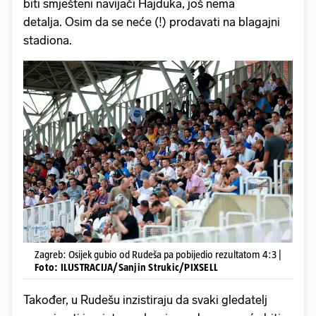
biti smješteni navijači Hajduka, još nema
detalja. Osim da se neće (!) prodavati na blagajni
stadiona.
Zagreb: Osijek gubio od Rudeša pa pobijedio rezultatom 4:3 |
Foto: ILUSTRACIJA/Sanjin Strukic/PIXSELL
Također, u Rudešu inzistiraju da svaki gledatelj