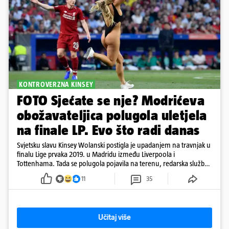
KONTROVERZNA KINSEY
FOTO Sjećate se nje? Modrićeva
obožavateljica polugola uletjela
na finale LP. Evo što radi danas
Svjetsku slavu Kinsey Wolanski postigla je upadanjem na travnjak u
finalu Lige prvaka 2019. u Madridu između Liverpoola i
Tottenhama. Tada se polugola pojavila na terenu, redarska služba
ju je lovila po travnjaku, a njezine fotografije obišle su svijet.
11
35
Učitaj više