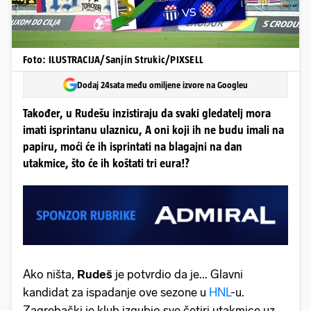
Foto: ILUSTRACIJA/Sanjin Strukic/PIXSELL
Dodaj 24sata među omiljene izvore na Googleu
Također, u Rudešu inzistiraju da svaki gledatelj mora
imati isprintanu ulaznicu, A oni koji ih ne budu imali na
papiru, moći će ih isprintati na blagajni na dan
utakmice, što će ih koštati tri eura!?
Ako ništa,
Rudeš
je potvrdio da je... Glavni
kandidat za ispadanje ove sezone u
HNL
-u.
Zagrebački je klub izgubio sve četiri utakmice uz