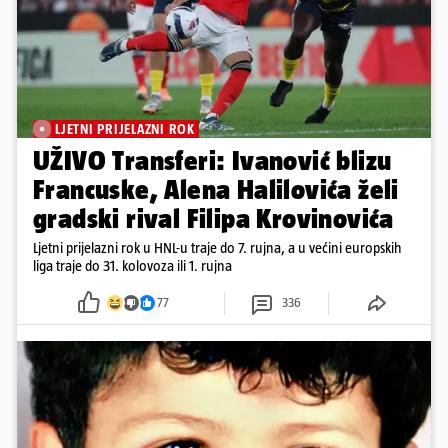
LJETNI PRIJELAZNI ROK
UŽIVO Transferi: Ivanović blizu
Francuske, Alena Halilovića želi
gradski rival Filipa Krovinovića
Ljetni prijelazni rok u HNL-u traje do 7. rujna, a u većini europskih
liga traje do 31. kolovoza ili 1. rujna
77
336