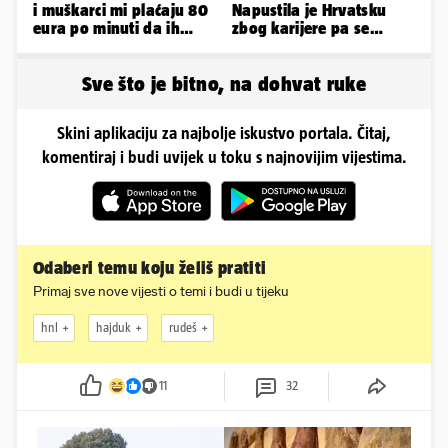
i muškarci mi plaćaju 80
Napustila je Hrvatsku
eura po minuti da ih
zbog karijere pa se
pokorim riječima'
zaljubila u 15 godina
starijeg
Sve što je bitno, na dohvat ruke
Skini aplikaciju za najbolje iskustvo portala. Čitaj,
komentiraj i budi uvijek u toku s najnovijim vijestima.
Odaberi temu koju želiš pratiti
Primaj sve nove vijesti o temi i budi u tijeku
hnl
hajduk
rudeš
11
32