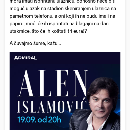
mora imati isprintanu ulaznicu, odnosno neće biti
moguć ulazak na stadion skeniranjem ulaznica na
pametnom telefonu, a oni koji ih ne budu imali na
papiru, moći će ih isprintati na blagajni na dan
utakmice, što će ih koštati tri eura!?
A čuvajmo šume, kažu...