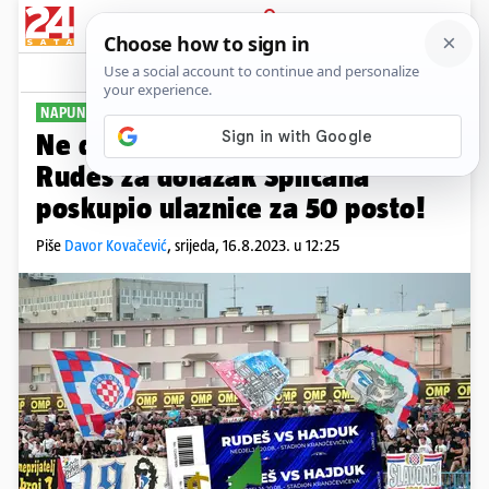
PRIJAVA
Sport
Komentari
32
NAPUNIT ĆE SE BLAGAJNA
Ne dolazi Hajduk svaki dan:
Rudeš za dolazak Splićana
poskupio ulaznice za 50 posto!
Piše
Davor Kovačević
,
srijeda, 16.8.2023. u 12:25