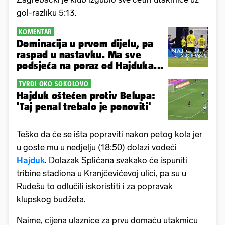
gol-razliku 5:13.
KOMENTAR
Dominacija u prvom dijelu, pa
raspad u nastavku. Ma sve
podsjeća na poraz od Hajduka...
TVRDI OKO SOKOLOVO
Hajduk oštećen protiv Belupa:
'Taj penal trebalo je ponoviti'
Teško da će se išta popraviti nakon petog kola jer
u goste mu u nedjelju (18:50) dolazi vodeći
Hajduk
. Dolazak Splićana svakako će ispuniti
tribine stadiona u Kranjčevićevoj ulici, pa su u
Rudešu to odlučili iskoristiti i za popravak
klupskog budžeta.
Naime, cijena ulaznice za prvu domaću utakmicu