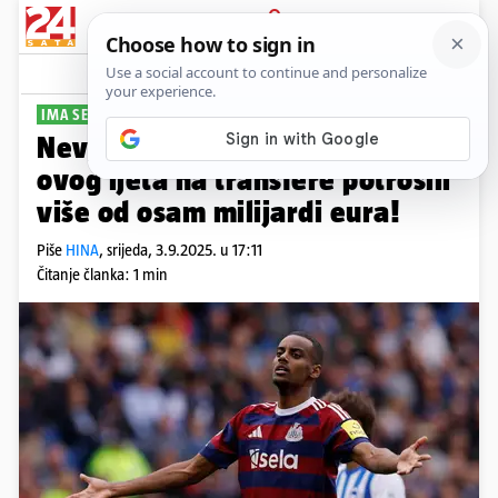
PRIJAVA
Sport
Komentari
2
IMA SE LOVE
Nevjerojatni podaci: Klubovi su
ovog ljeta na transfere potrošili
više od osam milijardi eura!
Piše
HINA
,
srijeda, 3.9.2025. u 17:11
Čitanje članka: 1 min