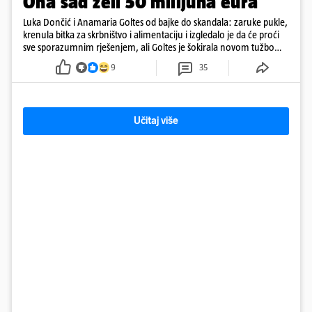
Ona sad želi 50 milijuna eura
Luka Dončić i Anamaria Goltes od bajke do skandala: zaruke pukle,
krenula bitka za skrbništvo i alimentaciju i izgledalo je da će proći
sve sporazumnim rješenjem, ali Goltes je šokirala novom tužbom
u Sloveniji
9
35
Učitaj više