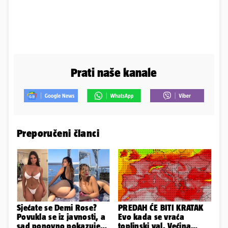
Prati naše kanale
Preporučeni članci
Sjećate se Demi Rose?
PREDAH ĆE BITI KRATAK
Povukla se iz javnosti, a
Evo kada se vraća
sad ponovno pokazuje
toplinski val. Većina