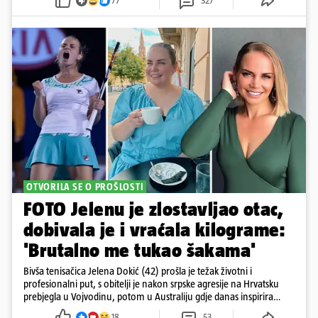
77
327
OTVORILA SE O PROŠLOSTI
FOTO Jelenu je zlostavljao otac,
dobivala je i vraćala kilograme:
'Brutalno me tukao šakama'
Bivša tenisačica Jelena Dokić (42) prošla je težak životni i
profesionalni put, s obitelji je nakon srpske agresije na Hrvatsku
prebjegla u Vojvodinu, potom u Australiju gdje danas inspirira
mnoge
18
53