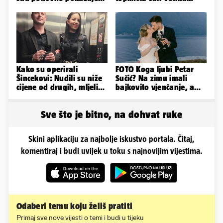
obline. Ovako izgleda
Europe na udaru
Kako su operirali
FOTO Koga ljubi Petar
Šincekovi: Nudili su niže
Sučić? Na zimu imali
cijene od drugih, mljeli
bajkovito vjenčanje, a
su otpad pa zakapali...
sada je na svijet stigao -
sin!
Sve što je bitno, na dohvat ruke
Skini aplikaciju za najbolje iskustvo portala. Čitaj,
komentiraj i budi uvijek u toku s najnovijim vijestima.
Odaberi temu koju želiš pratiti
Primaj sve nove vijesti o temi i budi u tijeku