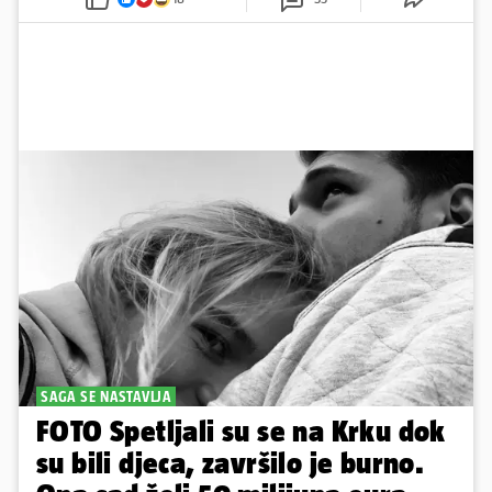
SAGA SE NASTAVLJA
FOTO Spetljali su se na Krku dok
su bili djeca, završilo je burno.