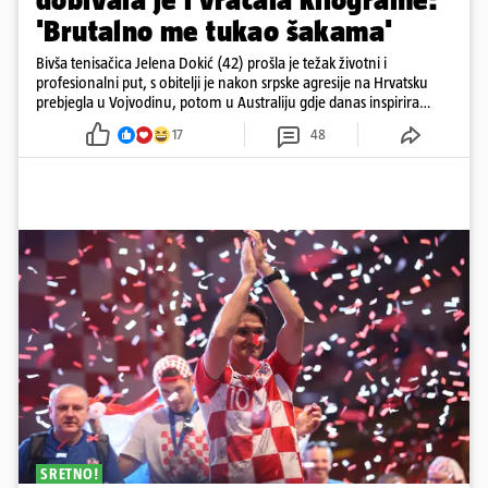
'Brutalno me tukao šakama'
Bivša tenisačica Jelena Dokić (42) prošla je težak životni i
profesionalni put, s obitelji je nakon srpske agresije na Hrvatsku
prebjegla u Vojvodinu, potom u Australiju gdje danas inspirira
mnoge
17
48
SRETNO!