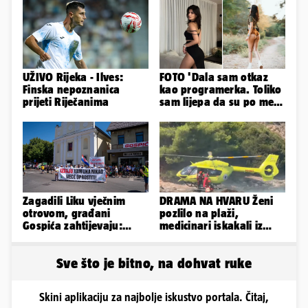
UŽIVO Rijeka - Ilves:
FOTO 'Dala sam otkaz
Finska nepoznanica
kao programerka. Toliko
prijeti Riječanima
sam lijepa da su po meni
napravili lutku'
Zagadili Liku vječnim
DRAMA NA HVARU Ženi
otrovom, građani
pozlilo na plaži,
Gospića zahtijevaju:
medicinari iskakali iz
'Hitno sanirajte
helikoptera na stijene!
odlagalište!'
Sve što je bitno, na dohvat ruke
Skini aplikaciju za najbolje iskustvo portala. Čitaj,