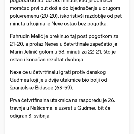
pogotka od 35. do 56. minute, kad je domaća
momčad prvi put došla do izjednačenja u drugom
poluvremenu (20-20), iskoristivši razdoblje od pet
minuta u kojima je Nexe ostao bez pogotka.
Fahrudin Melić je prekinuo taj post pogotkom za
21-20, a prolaz Nexea u četvrtfinale zapečatio je
Marin Jelinić golom u 58. minuti za 22-21, što je
ostao i konačan rezultat dvoboja.
Nexe će u četvrtfinalu igrati protiv danskog
Gudmea koji je u dvije utakmice bio bolji od
španjolske Bidasoe (63-59).
Prva četvrtfinalna utakmica na rasporedu je 26.
travnja u Našicama, a uzvrat u Gudmeu bit će
odigran 3. svibnja.