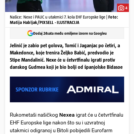
4
Našice: Nexe i PAUC u utakmici 7. kola EHF Europske lige |
Foto:
Matija Habljak/PIXSELL - ILUSTRACIJA
Dodaj 24sata među omiljene izvore na Googleu
Jelinić je zabio pet golova, Tomić i Jaganjac po četiri, a
Makedonce, koje trenira Željko Babić, predvodio je
Stipe Mandalinić. Nexe će u četvrtfinalu igrati protiv
danskog Gudmea koji je bio bolji od španjolske Bidasoe
Rukometaši našičkog
Nexea
igrat će u četvrtfinalu
EHF Europske lige nakon što su i uzvratnoj
utakmici odigranoj u Bitoli pobijedili Eurofarm