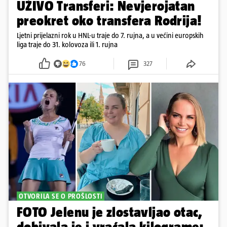
UŽIVO Transferi: Nevjerojatan
preokret oko transfera Rodrija!
Ljetni prijelazni rok u HNL-u traje do 7. rujna, a u većini europskih
liga traje do 31. kolovoza ili 1. rujna
76
327
OTVORILA SE O PROŠLOSTI
FOTO Jelenu je zlostavljao otac,
dobivala je i vraćala kilograme: