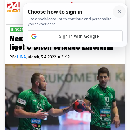
PRIJAVA
Sport
Komentari
3
U OSAM NAJBOLJIH
Nexe u četvrtfinalu Europske
lige! U Bitoli svladao Eurofarm
Piše
HINA
,
utorak, 5.4.2022. u 21:12