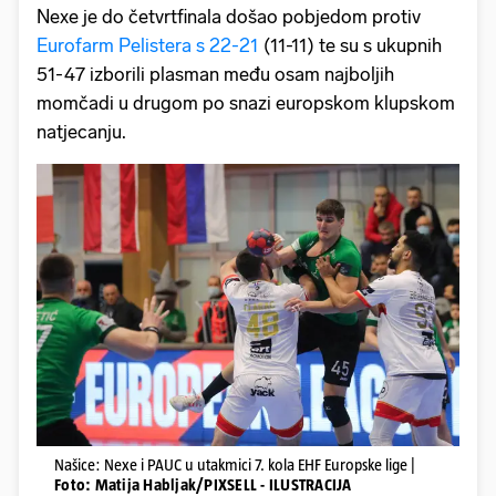
Nexe je do četvrtfinala došao pobjedom protiv
Eurofarm Pelistera s 22-21
(11-11) te su s ukupnih
51-47 izborili plasman među osam najboljih
momčadi u drugom po snazi europskom klupskom
natjecanju.
Našice: Nexe i PAUC u utakmici 7. kola EHF Europske lige |
Foto: Matija Habljak/PIXSELL - ILUSTRACIJA