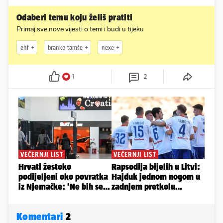
Odaberi temu koju želiš pratiti
Primaj sve nove vijesti o temi i budi u tijeku
ehf
branko tamše
nexe
1
2
Komentari
2