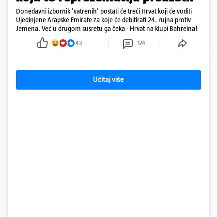
Donedavni izbornik 'vatrenih' postati će treći Hrvat koji će voditi
Ujedinjene Arapske Emirate za koje će debitirati 24. rujna protiv
Jemena. Već u drugom susretu ga čeka - Hrvat na klupi Bahreina!
43
174
Učitaj više