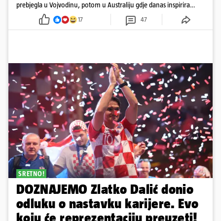
prebjegla u Vojvodinu, potom u Australiju gdje danas inspirira
mnoge
17
47
SRETNO!
DOZNAJEMO Zlatko Dalić donio
odluku o nastavku karijere. Evo
koju će reprezentaciju preuzeti!