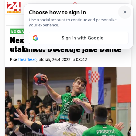
PRIJAVA
Sport
Komentari
2
BORBA ZA FINAL FOUR
Nexe u Našicama igra povijesnu
utakmicu: Dočekuje jake Dance
Piše
Thea Tesko
,
utorak, 26.4.2022. u 08:42