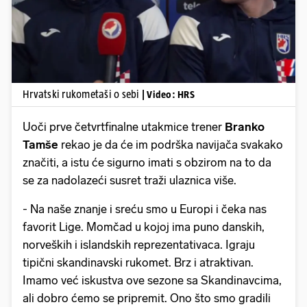
Hrvatski rukometaši o sebi
| Video: HRS
Uoči prve četvrtfinalne utakmice trener
Branko
Tamše
rekao je da će im podrška navijača svakako
značiti, a istu će sigurno imati s obzirom na to da
se za nadolazeći susret traži ulaznica više.
- Na naše znanje i sreću smo u Europi i čeka nas
favorit Lige. Momčad u kojoj ima puno danskih,
norveških i islandskih reprezentativaca. Igraju
tipični skandinavski rukomet. Brz i atraktivan.
Imamo već iskustva ove sezone sa Skandinavcima,
ali dobro ćemo se pripremit. Ono što smo gradili