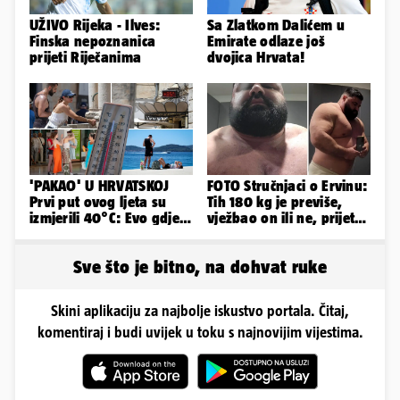
UŽIVO Rijeka - Ilves:
Sa Zlatkom Dalićem u
Finska nepoznanica
Emirate odlaze još
prijeti Riječanima
dvojica Hrvata!
'PAKAO' U HRVATSKOJ
FOTO Stručnjaci o Ervinu:
Prvi put ovog ljeta su
Tih 180 kg je previše,
izmjerili 40°C: Evo gdje
vježbao on ili ne, prijete
je najgore i kada stiže
mu mnoge komplikacije
spas
Sve što je bitno, na dohvat ruke
Skini aplikaciju za najbolje iskustvo portala. Čitaj,
komentiraj i budi uvijek u toku s najnovijim vijestima.