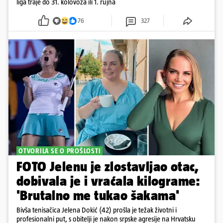
liga traje do 31. kolovoza ili 1. rujna
76
327
OTVORILA SE O PROŠLOSTI
FOTO Jelenu je zlostavljao otac,
dobivala je i vraćala kilograme:
'Brutalno me tukao šakama'
Bivša tenisačica Jelena Dokić (42) prošla je težak životni i
profesionalni put, s obitelji je nakon srpske agresije na Hrvatsku