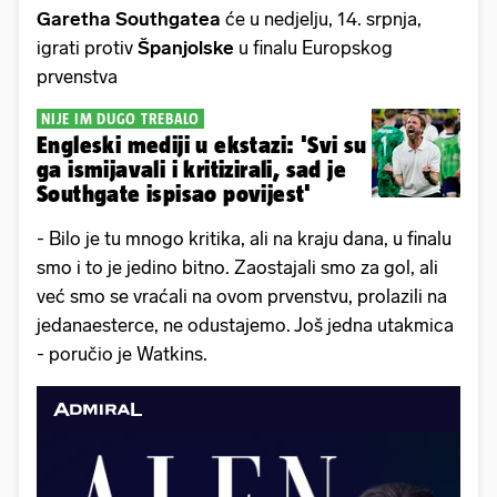
Garetha Southgatea
će u nedjelju, 14. srpnja,
igrati protiv
Španjolske
u finalu Europskog
prvenstva
NIJE IM DUGO TREBALO
Engleski mediji u ekstazi: 'Svi su
ga ismijavali i kritizirali, sad je
Southgate ispisao povijest'
- Bilo je tu mnogo kritika, ali na kraju dana, u finalu
smo i to je jedino bitno. Zaostajali smo za gol, ali
već smo se vraćali na ovom prvenstvu, prolazili na
jedanaesterce, ne odustajemo. Još jedna utakmica
- poručio je Watkins.