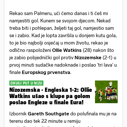
Rekao sam Palmeru, ući ćemo danas i ti ćeš mi
namjestiti gol. Kunem se svojom djecom. Nekad
treba biti i pohlepan, željeti taj gol, namjestio sam
se i zabio. Kad je lopta završila u donjem kutu gola,
to je bio najbolji osjećaj u mom životu, rekao je
odlično raspoloženi
Ollie Watkins
(28) nakon što
je zabio pobjednički gol protiv
Nizozemske
(2-1) u
prvoj minuti sudačke nadoknade i poslao 'tri lava' u
finale
Europskog prvenstva
.
DRUGI PUT U NIZU
Nizozemska - Engleska 1-2: Ollie
Watkins ušao s klupe pa golom
poslao Engleze u finale Eura!
Izbornik
Gareth Southgate
do polufinala mu je na
terenu dao tek 22 minute u remiju