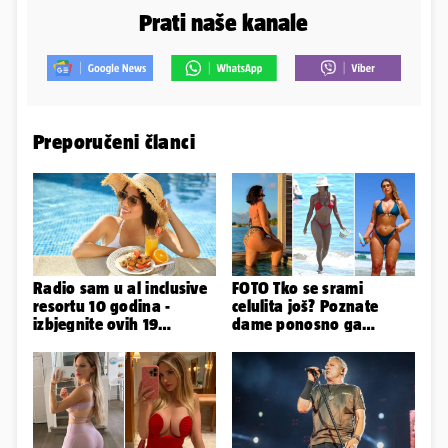
Prati naše kanale
Preporučeni članci
Radio sam u al inclusive
FOTO Tko se srami
resortu 10 godina -
celulita još? Poznate
izbjegnite ovih 19
dame ponosno ga
grešaka i olakšajte si
pokazuju pa slave svoje
odmor
obline