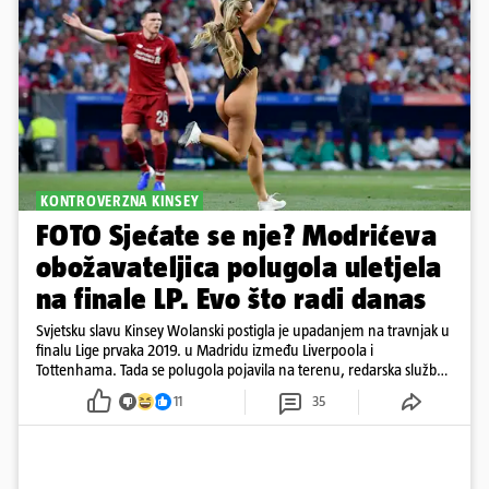
KONTROVERZNA KINSEY
FOTO Sjećate se nje? Modrićeva
obožavateljica polugola uletjela
na finale LP. Evo što radi danas
Svjetsku slavu Kinsey Wolanski postigla je upadanjem na travnjak u
finalu Lige prvaka 2019. u Madridu između Liverpoola i
Tottenhama. Tada se polugola pojavila na terenu, redarska služba
ju je lovila po travnjaku, a njezine fotografije obišle su svijet.
11
35