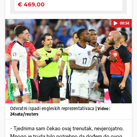
00:54
Pokretanje videa...
Odvratni ispadi engleskih reprezentativaca
| Video:
24sata/reuters
- Tjednima sam čekao ovaj trenutak, nevjerojatno.
Mnogo je truda bilo potrebno da dođem do ovog