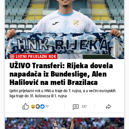
LJETNI PRIJELAZNI ROK
UŽIVO Transferi: Rijeka dovela
napadača iz Bundeslige, Alen
Halilović na meti Brazilaca
Ljetni prijelazni rok u HNL-u traje do 7. rujna, a u većini europskih
liga traje do 31. kolovoza ili 1. rujna
77
337