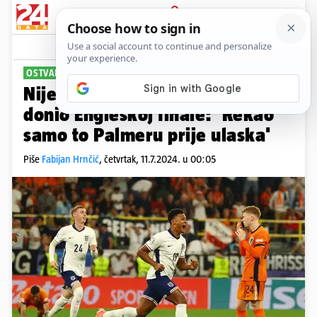
PRIJAVA
Sport
Komentari
15
OSTVARILO SE
Nije ga bilo 'na mapi', a onda je
donio Engleskoj finale: 'Rekao
samo to Palmeru prije ulaska'
Piše
Fabijan Hrnčić
,
četvrtak, 11.7.2024. u 00:05