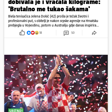
dobivala je i vraćala kilograme:
'Brutalno me tukao šakama'
Bivša tenisačica Jelena Dokić (42) prošla je težak životni i
profesionalni put, s obitelji je nakon srpske agresije na Hrvatsku
prebjegla u Vojvodinu, potom u Australiju gdje danas inspirira
mnoge
18
50
SRETNO!