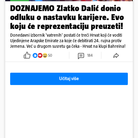
DOZNAJEMO Zlatko Dalić donio
odluku o nastavku karijere. Evo
koju će reprezentaciju preuzeti!
Donedavni izbornik 'vatrenih' postati će treći Hrvat koji će voditi
Ujedinjene Arapske Emirate za koje će debitirati 24. rujna protiv
Jemena. Već u drugom susretu ga čeka - Hrvat na klupi Bahreina!
50
184
Učitaj više