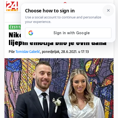
PRIJAVA
Sport
Komentari
31
ČESTITAMO!
Nikola Vlašić postao otac: Puno
lijepih emocija bilo je ovih dana
Piše
Tomislav Gabelić
,
ponedjeljak, 28.6.2021. u 17:13