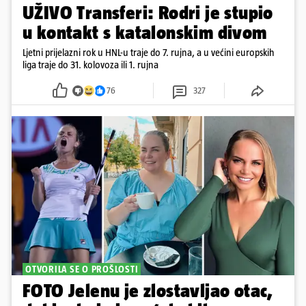
UŽIVO Transferi: Rodri je stupio
u kontakt s katalonskim divom
Ljetni prijelazni rok u HNL-u traje do 7. rujna, a u većini europskih
liga traje do 31. kolovoza ili 1. rujna
76
327
OTVORILA SE O PROŠLOSTI
FOTO Jelenu je zlostavljao otac,