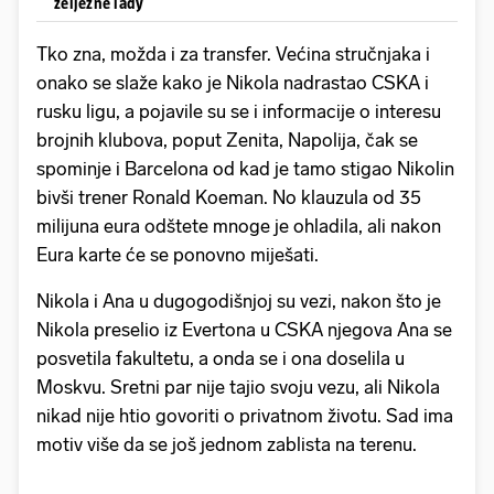
željezne lady
Tko zna, možda i za transfer. Većina stručnjaka i
onako se slaže kako je Nikola nadrastao CSKA i
rusku ligu, a pojavile su se i informacije o interesu
brojnih klubova, poput Zenita, Napolija, čak se
spominje i Barcelona od kad je tamo stigao Nikolin
bivši trener Ronald Koeman. No klauzula od 35
milijuna eura odštete mnoge je ohladila, ali nakon
Eura karte će se ponovno miješati.
Nikola i Ana u dugogodišnjoj su vezi, nakon što je
Nikola preselio iz Evertona u CSKA njegova Ana se
posvetila fakultetu, a onda se i ona doselila u
Moskvu. Sretni par nije tajio svoju vezu, ali Nikola
nikad nije htio govoriti o privatnom životu. Sad ima
motiv više da se još jednom zablista na terenu.