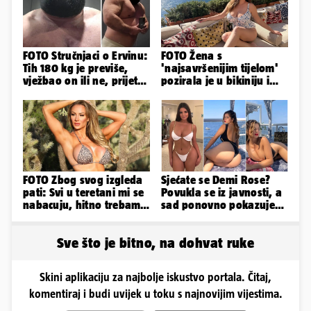
FOTO Stručnjaci o Ervinu:
FOTO Žena s
Tih 180 kg je previše,
'najsavršenijim tijelom'
vježbao on ili ne, prijete
pozirala je u bikiniju i
mu mnoge komplikacije
pokazala svoje bujne
obline...
FOTO Zbog svog izgleda
Sjećate se Demi Rose?
pati: Svi u teretani mi se
Povukla se iz javnosti, a
nabacuju, hitno trebam
sad ponovno pokazuje
tjelohranitelja!
obline. Ovako izgleda
Sve što je bitno, na dohvat ruke
Skini aplikaciju za najbolje iskustvo portala. Čitaj,
komentiraj i budi uvijek u toku s najnovijim vijestima.