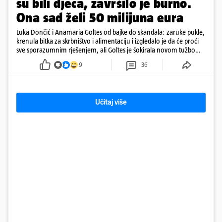
su bili djeca, završilo je burno.
Ona sad želi 50 milijuna eura
Luka Dončić i Anamaria Goltes od bajke do skandala: zaruke pukle,
krenula bitka za skrbništvo i alimentaciju i izgledalo je da će proći
sve sporazumnim rješenjem, ali Goltes je šokirala novom tužbom
u Sloveniji
9
36
Učitaj više