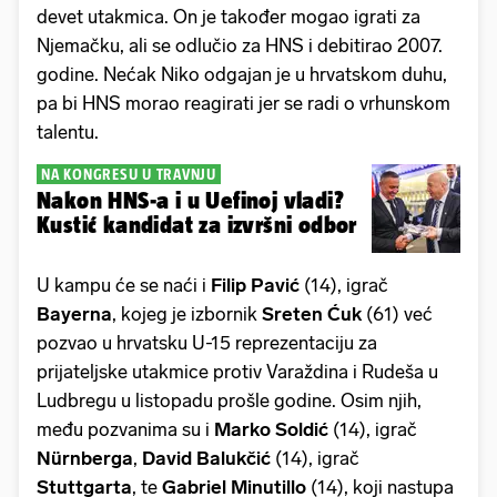
devet utakmica. On je također mogao igrati za
Njemačku, ali se odlučio za HNS i debitirao 2007.
godine. Nećak Niko odgajan je u hrvatskom duhu,
pa bi HNS morao reagirati jer se radi o vrhunskom
talentu.
NA KONGRESU U TRAVNJU
Nakon HNS-a i u Uefinoj vladi?
Kustić kandidat za izvršni odbor
U kampu će se naći i
Filip Pavić
(14), igrač
Bayerna
, kojeg je izbornik
Sreten
Ćuk
(61) već
pozvao u hrvatsku U-15 reprezentaciju za
prijateljske utakmice protiv Varaždina i Rudeša u
Ludbregu u listopadu prošle godine. Osim njih,
među pozvanima su i
Marko Soldić
(14), igrač
Nürnberga
,
David
Balukčić
(14), igrač
Stuttgarta
, te
Gabriel Minutillo
(14), koji nastupa