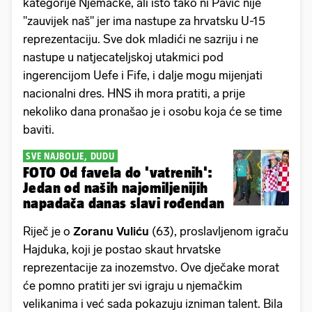
kategorije Njemačke, ali isto tako ni Pavić nije
"zauvijek naš" jer ima nastupe za hrvatsku U-15
reprezentaciju. Sve dok mladići ne sazriju i ne
nastupe u natjecateljskoj utakmici pod
ingerencijom Uefe i Fife, i dalje mogu mijenjati
nacionalni dres. HNS ih mora pratiti, a prije
nekoliko dana pronašao je i osobu koja će se time
baviti.
SVE NAJBOLJE, DUDU
FOTO Od favela do 'vatrenih':
Jedan od naših najomiljenijih
napadača danas slavi rođendan
Riječ je o
Zoranu Vuliću
(63), proslavljenom igraču
Hajduka, koji je postao skaut hrvatske
reprezentacije za inozemstvo. Ove dječake morat
će pomno pratiti jer svi igraju u njemačkim
velikanima i već sada pokazuju izniman talent. Bila