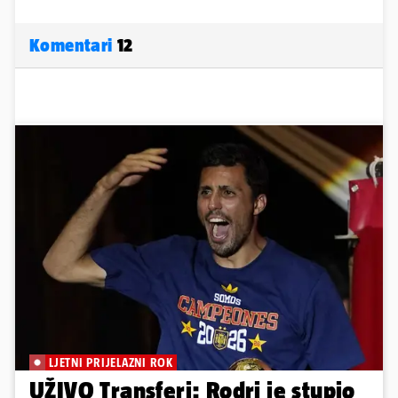
Komentari
12
LJETNI PRIJELAZNI ROK
UŽIVO Transferi: Rodri je stupio