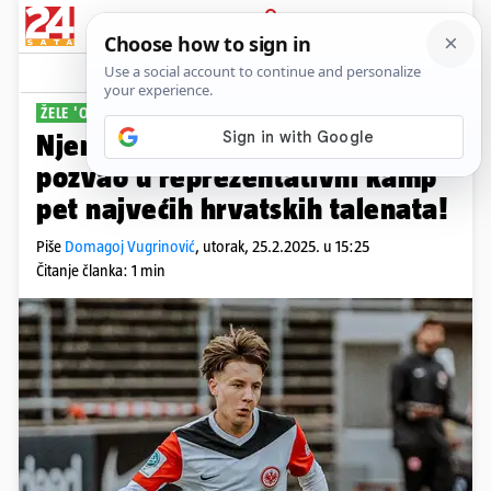
PRIJAVA
Sport
Komentari
12
ŽELE 'OTETI' TALENTE
Njemački nogometni savez
pozvao u reprezentativni kamp
pet najvećih hrvatskih talenata!
Piše
Domagoj Vugrinović
,
utorak, 25.2.2025. u 15:25
Čitanje članka: 1 min