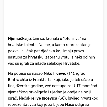
Njemačka
je, čini se, krenula u "ofenzivu" na
hrvatske talente. Naime, u kamp reprezentacije
pozvali su čak pet dječaka koji imaju pravo
nastupa za hrvatsku izabranu vrstu, a neki od njih
već su igrali za mlađe selekcije Hrvatske.
Na popisu se našao
Niko Iličević
(14), igrač
Eintrachta
iz Frankfurta, koji, iako je tek ušao u
tinejdžerske godine, već nastupa za U-17 momčad
njemačkog prvoligaša i ujedno je ondje najbolji
igrač. Nećak je
Ive
Iličevića
(38), bivšeg hrvatskog
reprezentativca koji je za Lijepu Našu odigrao