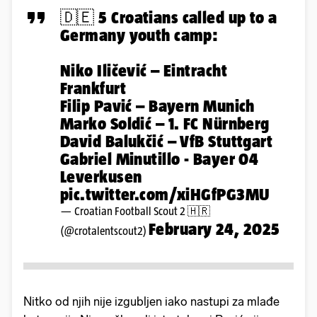
🇩🇪 5 Croatians called up to a
Germany youth camp:
Niko Iličević – Eintracht
Frankfurt
Filip Pavić – Bayern Munich
Marko Soldić – 1. FC Nürnberg
David Balukčić – VfB Stuttgart
Gabriel Minutillo - Bayer 04
Leverkusen
pic.twitter.com/xiHGfPG3MU
— Croatian Football Scout 2 🇭🇷
February 24, 2025
(@crotalentscout2)
Nitko od njih nije izgubljen iako nastupi za mlađe