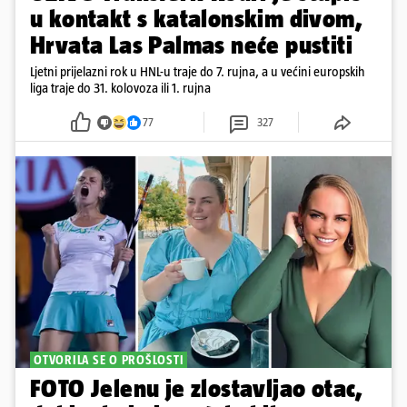
u kontakt s katalonskim divom,
Hrvata Las Palmas neće pustiti
Ljetni prijelazni rok u HNL-u traje do 7. rujna, a u većini europskih
liga traje do 31. kolovoza ili 1. rujna
77
327
OTVORILA SE O PROŠLOSTI
FOTO Jelenu je zlostavljao otac,