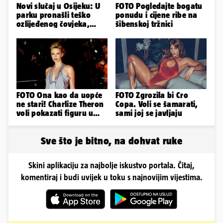
Novi slučaj u Osijeku: U
FOTO Pogledajte bogatu
parku pronašli teško
ponudu i cijene ribe na
ozlijeđenog čovjeka,
šibenskoj tržnici
prevezen je u bolnicu
FOTO Ona kao da uopće
FOTO Zgrozila bi Cro
ne stari! Charlize Theron
Copa. Voli se šamarati,
voli pokazati figuru u
sami joj se javljaju
golišavim izdanjima...
Sve što je bitno, na dohvat ruke
Skini aplikaciju za najbolje iskustvo portala. Čitaj,
komentiraj i budi uvijek u toku s najnovijim vijestima.