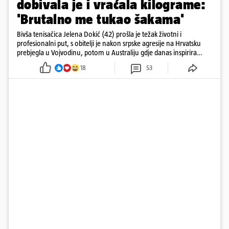
dobivala je i vraćala kilograme:
'Brutalno me tukao šakama'
Bivša tenisačica Jelena Dokić (42) prošla je težak životni i
profesionalni put, s obitelji je nakon srpske agresije na Hrvatsku
prebjegla u Vojvodinu, potom u Australiju gdje danas inspirira
mnoge
18
53