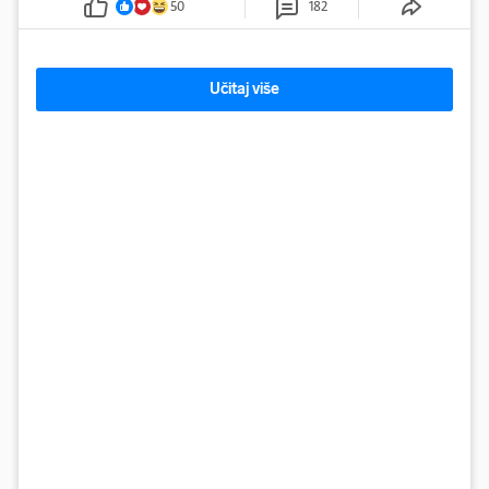
50
182
Učitaj više