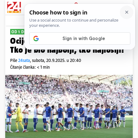
PRIJAVA
Sport
Komentari
8
OD 1 DO 5
Ocijenite sve sudionike derbija:
Tko je bio najbolji, tko najlošiji?
Piše
24sata
,
subota, 20.9.2025. u 20:40
Čitanje članka: < 1 min