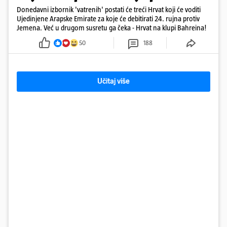
Donedavni izbornik 'vatrenih' postati će treći Hrvat koji će voditi
Ujedinjene Arapske Emirate za koje će debitirati 24. rujna protiv
Jemena. Već u drugom susretu ga čeka - Hrvat na klupi Bahreina!
50
188
Učitaj više