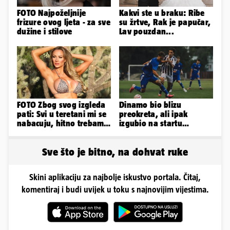
FOTO Najpoželjnije
Kakvi ste u braku: Ribe
frizure ovog ljeta - za sve
su žrtve, Rak je papučar,
dužine i stilove
Lav pouzdan...
FOTO Zbog svog izgleda
Dinamo bio blizu
pati: Svi u teretani mi se
preokreta, ali ipak
nabacuju, hitno trebam
izgubio na startu
tjelohranitelja!
Ramljaka
Sve što je bitno, na dohvat ruke
Skini aplikaciju za najbolje iskustvo portala. Čitaj,
komentiraj i budi uvijek u toku s najnovijim vijestima.