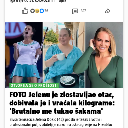
liga traje do 31. kolovoza ili 1. rujna
76
327
OTVORILA SE O PROŠLOSTI
FOTO Jelenu je zlostavljao otac,
dobivala je i vraćala kilograme:
'Brutalno me tukao šakama'
Bivša tenisačica Jelena Dokić (42) prošla je težak životni i
profesionalni put, s obitelji je nakon srpske agresije na Hrvatsku