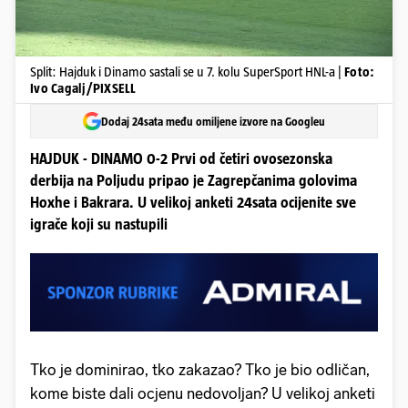
Split: Hajduk i Dinamo sastali se u 7. kolu SuperSport HNL-a |
Foto:
Ivo Cagalj/PIXSELL
Dodaj 24sata među omiljene izvore na Googleu
HAJDUK - DINAMO 0-2 Prvi od četiri ovosezonska
derbija na Poljudu pripao je Zagrepčanima golovima
Hoxhe i Bakrara. U velikoj anketi 24sata ocijenite sve
igrače koji su nastupili
Tko je dominirao, tko zakazao? Tko je bio odličan,
kome biste dali ocjenu nedovoljan? U velikoj anketi