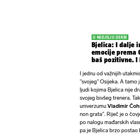
U NEDJELJU DERBI
Bjelica: I dalj
emocije prema O
baš pozitivne. I
I jednu od važnijih utakmi
"svojeg" Osijeka. A tamo 
ljudi kojima Bjelica nije d
svojeg bivšeg trenera. Tako
univerzumu
Vladimir Čoh
non grata". Riječ je o čovj
po nalogu mađarskih vlas
pa je Bjelica brzo postao b