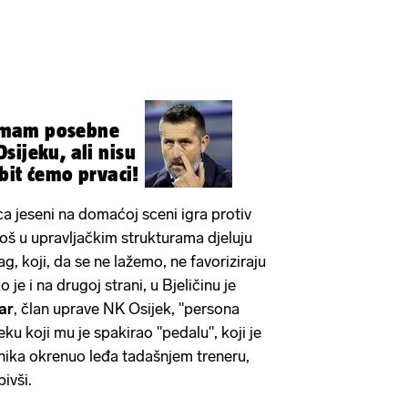
e imam posebne
sijeku, ali nisu
 bit ćemo prvaci!
ca jeseni na domaćoj sceni igra protiv
još u upravljačkim strukturama djeluju
rag, koji, da se ne lažemo, ne favoriziraju
 je i na drugoj strani, u Bjeličinu je
ar
, član uprave NK Osijek, "persona
eku koji mu je spakirao "pedalu", koji je
nika okrenuo leđa tadašnjem treneru,
ivši.