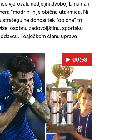
iče vjerovali, nedjeljni dvoboj Dinama i
enera "modrih" nije obična utakmica. Ni
u strategu ne donosi tek "obična" tri
še, osobnu zadovoljštinu, sportsku
odavcu. I osječkom članu uprave
00:58
Pokretanje videa...