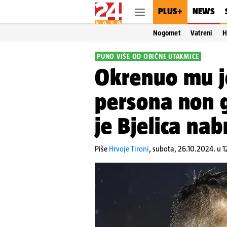
PLUS+
NEWS
Nogomet
Vatreni
H
PUNO VIŠE OD OBIČNE UTAKMICE
Okrenuo mu je
persona non 
je Bjelica na
Piše
Hrvoje Tironi
,
subota, 26.10.2024. u 1