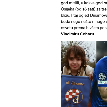
god mislili, u kakve god pr
Osijeka (od 16 sati) za tr
blizu. I taj ogled Dinamov
boda nego nešto mnogo vi
osvetu prema bivšem posl
Vladimiru Čoharu
.