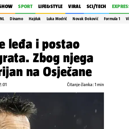
SHOW
SPORT
LIFE&STYLE
VIRAL
SCI/TECH
EXPRES
NL
Dinamo
Hajduk
Luka Modrić
Novak Đoković
Formula 1
V
 leđa i postao
grata. Zbog njega
brijan na Osječane
2:01
Čitanje članka: 1 min