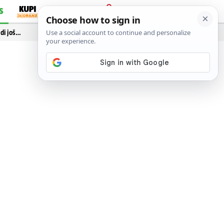
S
PRIJAVA
idi još…