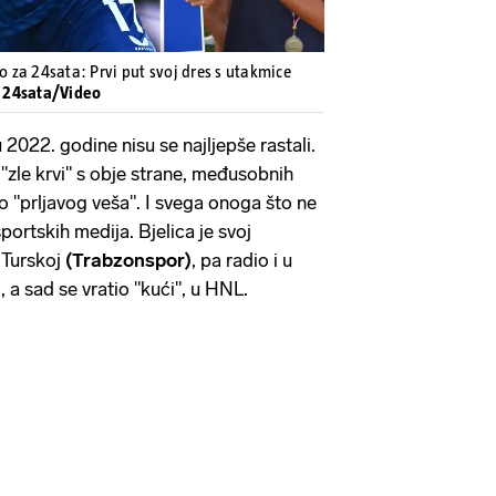
za 24sata: Prvi put svoj dres s utakmice
: 24sata/Video
 2022. godine nisu se najljepše rastali.
 "zle krvi" s obje strane, međusobnih
 "prljavog veša". I svega onoga što ne
sportskih medija. Bjelica je svoj
 Turskoj
(Trabzonspor)
, pa radio i u
)
, a sad se vratio "kući", u HNL.