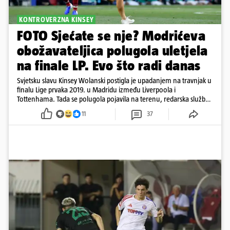
KONTROVERZNA KINSEY
FOTO Sjećate se nje? Modrićeva
obožavateljica polugola uletjela
na finale LP. Evo što radi danas
Svjetsku slavu Kinsey Wolanski postigla je upadanjem na travnjak u
finalu Lige prvaka 2019. u Madridu između Liverpoola i
Tottenhama. Tada se polugola pojavila na terenu, redarska služba
ju je lovila po travnjaku, a njezine fotografije obišle su svijet.
11
37