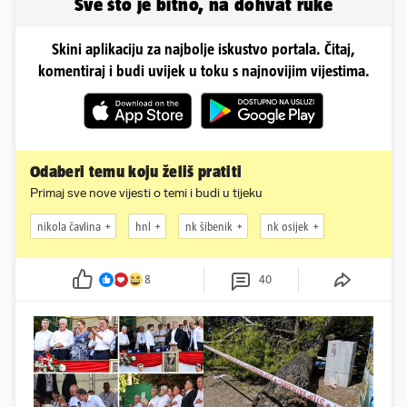
Sve što je bitno, na dohvat ruke
Skini aplikaciju za najbolje iskustvo portala. Čitaj,
komentiraj i budi uvijek u toku s najnovijim vijestima.
Odaberi temu koju želiš pratiti
Primaj sve nove vijesti o temi i budi u tijeku
nikola čavlina
hnl
nk šibenik
nk osijek
8
40