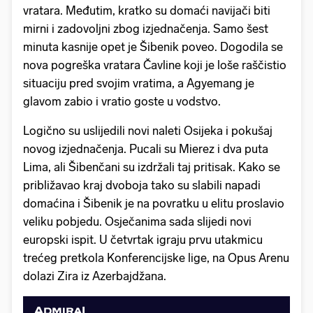
vratara. Međutim, kratko su domaći navijači biti
mirni i zadovoljni zbog izjednačenja. Samo šest
minuta kasnije opet je Šibenik poveo. Dogodila se
nova pogreška vratara Čavline koji je loše raščistio
situaciju pred svojim vratima, a Agyemang je
glavom zabio i vratio goste u vodstvo.
Logično su uslijedili novi naleti Osijeka i pokušaj
novog izjednačenja. Pucali su Mierez i dva puta
Lima, ali Šibenčani su izdržali taj pritisak. Kako se
približavao kraj dvoboja tako su slabili napadi
domaćina i Šibenik je na povratku u elitu proslavio
veliku pobjedu. Osječanima sada slijedi novi
europski ispit. U četvrtak igraju prvu utakmicu
trećeg pretkola Konferencijske lige, na Opus Arenu
dolazi Zira iz Azerbajdžana.