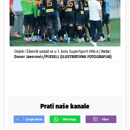
Osijek i Šibenik sastali se u 1. kolu SuperSport HNL-a |
Foto:
Davor Javorovic/PIXSELL (ILUSTRATIVNA FOTOGRAFIJA)
Prati naše kanale