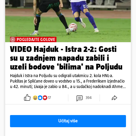
POGLEDAJTE GOLOVE
VIDEO Hajduk - Istra 2-2: Gosti
su u zadnjem napadu zabili i
uzeli bodove 'bilima' na Poljudu
Hajduk i Istra na Poljudu su odigrali utakmicu 2. kola HNL-a.
Pukštas je Splićane doveo u vodstvo u 15., a Frederiksen izjednačio
u 42. minuti; Livaja je zabio u 84., a u sudačkoj nadoknadi Ahmeti
je pogodio za remi
17
394
Učitaj više