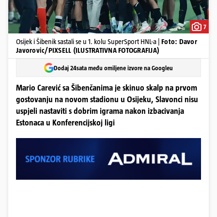
7
Osijek i Šibenik sastali se u 1. kolu SuperSport HNL-a |
Foto: Davor
Javorovic/PIXSELL (ILUSTRATIVNA FOTOGRAFIJA)
Dodaj 24sata među omiljene izvore na Googleu
Mario Carević sa Šibenčanima je skinuo skalp na prvom
gostovanju na novom stadionu u Osijeku, Slavonci nisu
uspjeli nastaviti s dobrim igrama nakon izbacivanja
Estonaca u Konferencijskoj ligi