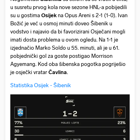
u susretu prvog kola nove sezone HNL-a pobijedili
su u gostima
Osijek
na Opus Areni s 2-1 (1-0). Ivan
Božić je već u osmoj minuti doveo Šibenik u
vodstvo i najavio da bi favorizirani Osječani mogli
imati dosta problema u ovom ogledu. Na 1-1 je
izjednačio Marko Soldo u 55. minuti, ali je u 61.
pobjednički gol za goste postigao Morrison
Agyemang. Kod oba šibenska pogotka pogriješio
je osječki vratar
Čavlina
.
Statistika Osijek - Šibenik