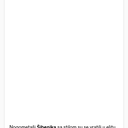
Nogometaši
Šibenika
sa stilom su se vratili u elitu,