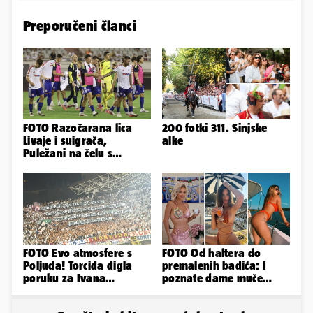
Preporučeni članci
FOTO Razočarana lica
200 fotki 311. Sinjske
Livaje i suigrača,
alke
Puležani na čelu s
Cabellom slavili usred
Poljuda
FOTO Evo atmosfere s
FOTO Od haltera do
Poljuda! Torcida digla
premalenih badića: I
poruku za Ivana
poznate dame muče
Turudića, na susretu i
vrućine, evo kako su
pojačanje
pozirale