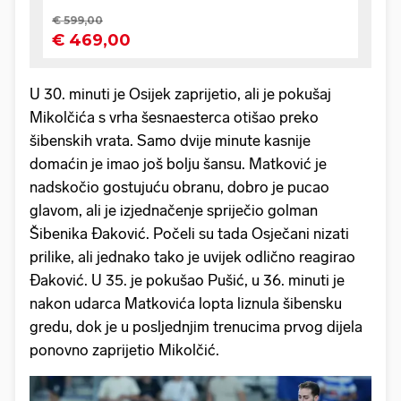
U 30. minuti je Osijek zaprijetio, ali je pokušaj
Mikolčića s vrha šesnaesterca otišao preko
šibenskih vrata. Samo dvije minute kasnije
domaćin je imao još bolju šansu. Matković je
nadskočio gostujuću obranu, dobro je pucao
glavom, ali je izjednačenje spriječio golman
Šibenika Đaković. Počeli su tada Osječani nizati
prilike, ali jednako tako je uvijek odlično reagirao
Đaković. U 35. je pokušao Pušić, u 36. minuti je
nakon udarca Matkovića lopta liznula šibensku
gredu, dok je u posljednjim trenucima prvog dijela
ponovno zaprijetio Mikolčić.