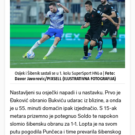
Osijek i Šibenik sastali se u 1. kolu SuperSport HNL-a |
Foto:
Davor Javorovic/PIXSELL (ILUSTRATIVNA FOTOGRAFIJA)
Nastavljeni su osječki napadi i u nastavku. Prvo je
Đaković obranio Bukviću udarac iz blizine, a onda
je u 55. minuti domaćin ipak izjednačio. S 15-ak
metara prizemno je potegnuo Soldo te napokon
slomio šibensku obranu za 1-1. Lopta je na svom
putu pogodila Punčeca i time prevarila šibenskog