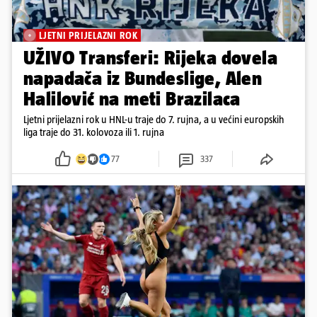
LJETNI PRIJELAZNI ROK
UŽIVO Transferi: Rijeka dovela
napadača iz Bundeslige, Alen
Halilović na meti Brazilaca
Ljetni prijelazni rok u HNL-u traje do 7. rujna, a u većini europskih
liga traje do 31. kolovoza ili 1. rujna
77
337