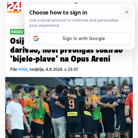
PRIJAVA
Sport
Komentari
40
KAKAV START HNL-A
Osijek - Šibenik 1-2: Čavlina je
darivao, novi prvoligaš šokirao
'bijelo-plave' na Opus Areni
Piše
HINA
,
nedjelja, 4.8.2024. u 23:07