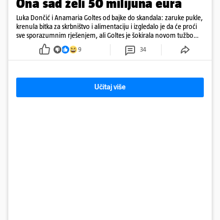
Ona sad želi 50 milijuna eura
Luka Dončić i Anamaria Goltes od bajke do skandala: zaruke pukle,
krenula bitka za skrbništvo i alimentaciju i izgledalo je da će proći
sve sporazumnim rješenjem, ali Goltes je šokirala novom tužbom
u Sloveniji
9
34
Učitaj više