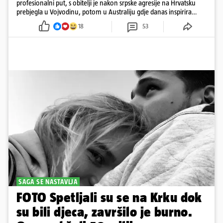
profesionalni put, s obitelji je nakon srpske agresije na Hrvatsku
prebjegla u Vojvodinu, potom u Australiju gdje danas inspirira
mnoge
18
53
SAGA SE NASTAVLJA
FOTO Spetljali su se na Krku dok
su bili djeca, završilo je burno.