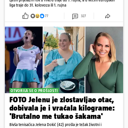
liga traje do 31. kolovoza ili 1. rujna
77
327
OTVORILA SE O PROŠLOSTI
FOTO Jelenu je zlostavljao otac,
dobivala je i vraćala kilograme:
'Brutalno me tukao šakama'
Bivša tenisačica Jelena Dokić (42) prošla je težak životni i