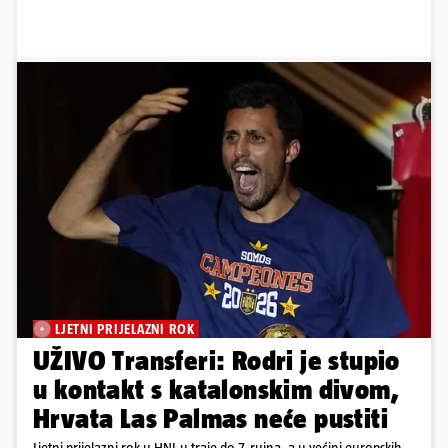
LJETNI PRIJELAZNI ROK
UŽIVO Transferi: Rodri je stupio
u kontakt s katalonskim divom,
Hrvata Las Palmas neće pustiti
Ljetni prijelazni rok u HNL-u traje do 7. rujna, a u većini europskih