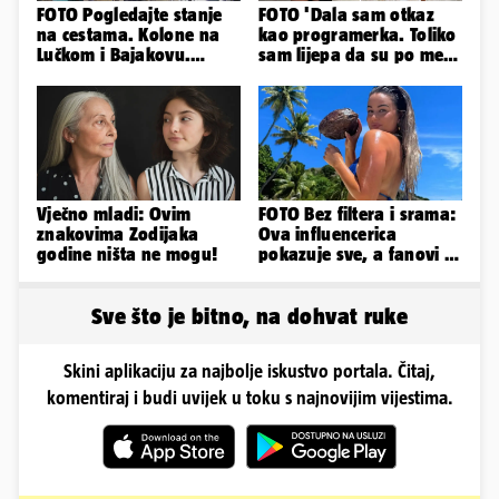
FOTO Pogledajte stanje
FOTO 'Dala sam otkaz
na cestama. Kolone na
kao programerka. Toliko
Lučkom i Bajakovu.
sam lijepa da su po meni
Problemi zbog vjetra
napravili lutku'
Vječno mladi: Ovim
FOTO Bez filtera i srama:
znakovima Zodijaka
Ova influencerica
godine ništa ne mogu!
pokazuje sve, a fanovi je
naprosto obožavaju!
Sve što je bitno, na dohvat ruke
Skini aplikaciju za najbolje iskustvo portala. Čitaj,
komentiraj i budi uvijek u toku s najnovijim vijestima.