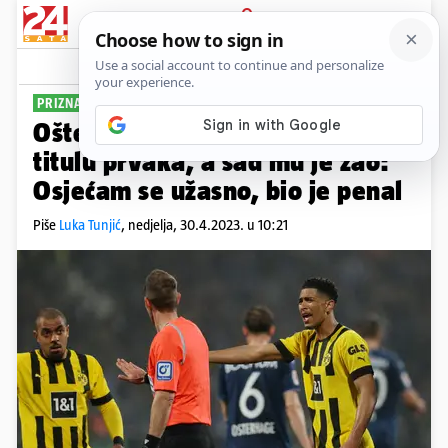
PRIJAVA
Sport
Komentari
18
PRIZNANJE SUCA
Oštetio Dortmund u utrci za
titulu prvaka, a sad mu je žao:
Osjećam se užasno, bio je penal
Piše
Luka Tunjić
,
nedjelja, 30.4.2023. u 10:21