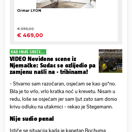
KAD IMAŠ SREĆE...
VIDEO Neviđene scene iz
Njemačke: Sudac se ozlijedio pa
zamjenu našli na - tribinama!
- Stvarno sam razočaran, osjećam se kao go*no.
Bila je to vrlo, vrlo kratka noć u krevetu. Nisam u
redu, loše se osjećam jer sam ljut zato sam donio
krivu odluku na utakmici - rekao je Stegemann.
Nije sudio penal
Ističe se situacija kada je kapetan Bochuma