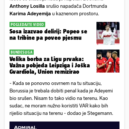
Anthony Losilla
srušio napadača Dortmunda
Karima Adeyemija
u kaznenom prostoru.
POGLEDAJTE VIDEO
Sosa izazvao delirij: Popeo se
na tribine pa poveo pjesmu
BUNDESLIGA
Velika borba za Ligu prvaka:
Važna pobjeda Leipziga i Joška
Gvardiola, Union remizirao
- Kada se ponovno osvrnem na tu situaciju,
Borussia je trebala dobiti penal kada je Adeyemi
bio srušen. Nisam to tako vidio na terenu. Kao
sudac, ne moram nužno koristiti VAR kako bih
riješio situaciju na terenu - dodao je Stegemann.