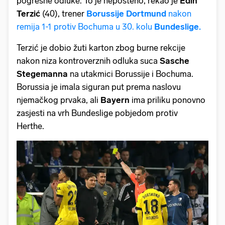
pogrešne odluke. To je nepošteno, rekao je
Edin
Terzić
(40), trener
Borussije Dortmund
nakon
remija 1-1 protiv Bochuma u 30. kolu
Bundeslige.
Terzić je dobio žuti karton zbog burne rekcije
nakon niza kontroverznih odluka suca
Sasche
Stegemanna
na utakmici Borussije i Bochuma.
Borussia je imala siguran put prema naslovu
njemačkog prvaka, ali
Bayern
ima priliku ponovno
zasjesti na vrh Bundeslige pobjedom protiv
Herthe.