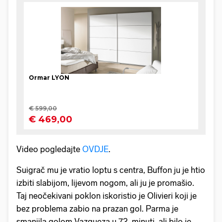
Video pogledajte
OVDJE
.
Suigrač mu je vratio loptu s centra, Buffon ju je htio
izbiti slabijom, lijevom nogom, ali ju je promašio.
Taj neočekivani poklon iskoristio je Olivieri koji je
bez problema zabio na prazan gol. Parma je
smanjila golom Vazqueza u 72. minuti, ali bilo je