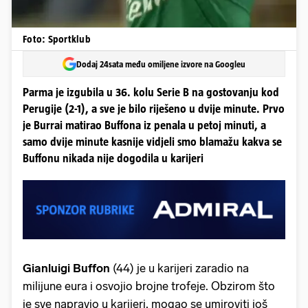
Foto: Sportklub
Dodaj 24sata među omiljene izvore na Googleu
Parma je izgubila u 36. kolu Serie B na gostovanju kod
Perugije (2-1), a sve je bilo riješeno u dvije minute. Prvo
je Burrai matirao Buffona iz penala u petoj minuti, a
samo dvije minute kasnije vidjeli smo blamažu kakva se
Buffonu nikada nije dogodila u karijeri
Gianluigi Buffon
(44) je u karijeri zaradio na
milijune eura i osvojio brojne trofeje. Obzirom što
je sve napravio u karijeri, mogao se umiroviti još