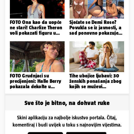
FOTO Ona kao da uopće
Sjećate se Demi Rose?
ne stari! Charlize Theron
Povukla se iz javnosti, a
voli pokazati figuru u
sad ponovno pokazuje
golišavim izdanjima...
obline. Ovako izgleda
FOTO Grudnjaci su
Tihe ubojice ljubavi: 30
precijenjeni: Halle Berry
ženskih ponašanja zbog
pokazala dekolte u
kojih se muževi
zavodljivoj satenskoj
emocionalno distanciraju
haljinici
Sve što je bitno, na dohvat ruke
Skini aplikaciju za najbolje iskustvo portala. Čitaj,
komentiraj i budi uvijek u toku s najnovijim vijestima.