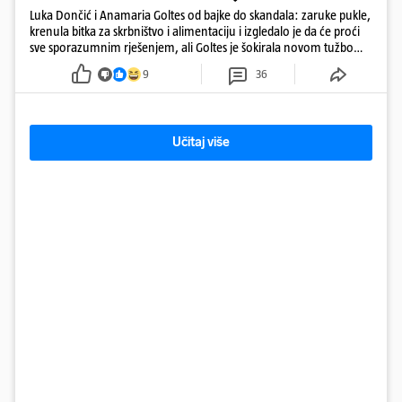
Luka Dončić i Anamaria Goltes od bajke do skandala: zaruke pukle,
krenula bitka za skrbništvo i alimentaciju i izgledalo je da će proći
sve sporazumnim rješenjem, ali Goltes je šokirala novom tužbom
u Sloveniji
9
36
Učitaj više