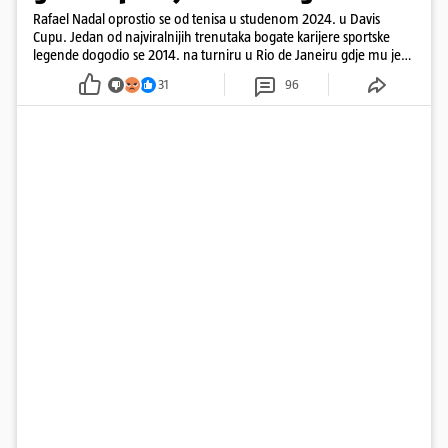
Rafael Nadal oprostio se od tenisa u studenom 2024. u Davis
Cupu. Jedan od najviralnijih trenutaka bogate karijere sportske
legende dogodio se 2014. na turniru u Rio de Janeiru gdje mu je
pažnju odvlačila ljepotica iza klupe
31
96