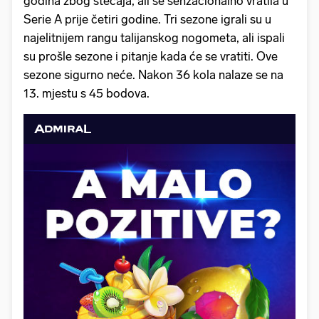
godina zbog stečaja, ali se senzacionalno vratila u
Serie A prije četiri godine. Tri sezone igrali su u
najelitnijem rangu talijanskog nogometa, ali ispali
su prošle sezone i pitanje kada će se vratiti. Ove
sezone sigurno neće. Nakon 36 kola nalaze se na
13. mjestu s 45 bodova.