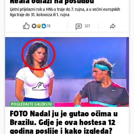
Reala odlazi na posudbu
Ljetni prijelazni rok u HNL-u traje do 7. rujna, a u većini europskih
liga traje do 31. kolovoza ili 1. rujna
78
327
POGLEDAJTE GALERIJU
FOTO Nadal ju je gutao očima u
Brazilu. Gdje je ova hostesa 12
godina poslije i kako izgleda?