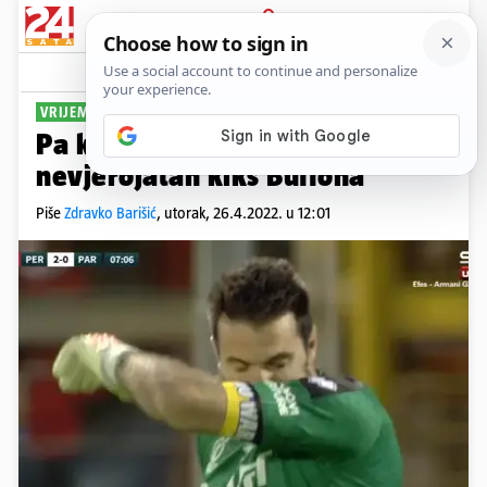
PRIJAVA
Sport
Komentari
11
VRIJEME ZA MIROVINU?
Pa kako, Gigi? Pogledajte
nevjerojatan kiks Buffona
Piše
Zdravko Barišić
,
utorak, 26.4.2022. u 12:01