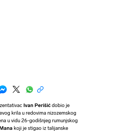
zentativac
Ivan Perišić
dobio je
lijevog krila u redovima nizozemskog
ena u vidu 26-godišnjeg rumunjskog
 Mana
koji je stigao iz talijanske