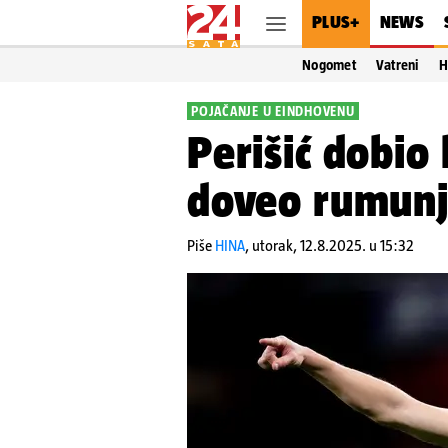
PLUS+
NEWS
Nogomet
Vatreni
H
POJAČANJE U EINDHOVENU
Perišić dobio
doveo rumunj
Piše
HINA
,
utorak, 12.8.2025. u 15:32