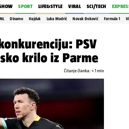
SHOW
SPORT
LIFE&STYLE
VIRAL
SCI/TECH
EXPRES
NL
Dinamo
Hajduk
Luka Modrić
Novak Đoković
Formula 1
V
 konkurenciju: PSV
sko krilo iz Parme
Čitanje članka: < 1 min