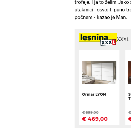
trofeje. I ja to želim. Ja
utakmici i osvojiti puno 
počnem - kazao je Man.