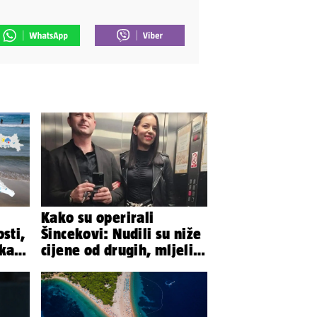
Kako su operirali
sti,
Šincekovi: Nudili su niže
eka
cijene od drugih, mljeli
do
su otpad pa zakapali...