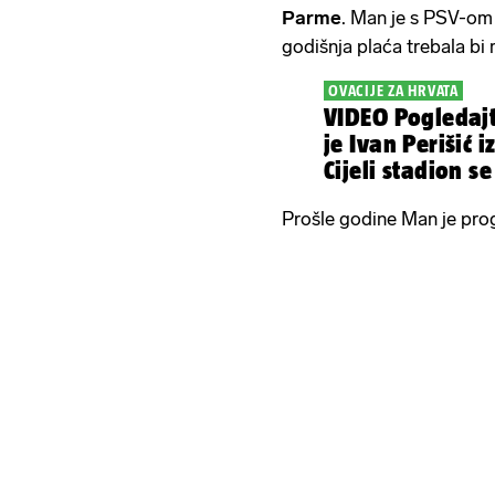
Parme
. Man je s PSV-om 
godišnja plaća trebala bi m
OVACIJE ZA HRVATA
VIDEO Pogledajt
je Ivan Perišić iz
Cijeli stadion s
Prošle godine Man je pro