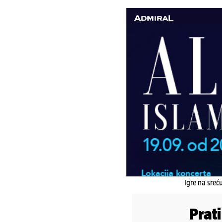
Igre na sreć
Prat