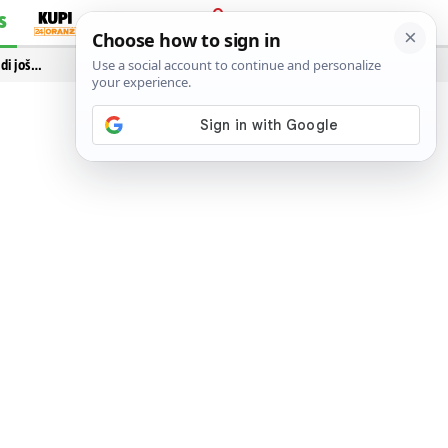
S
PRIJAVA
idi još…