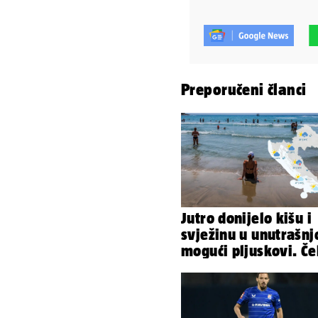
Preporučeni članci
Jutro donijelo kišu i
svježinu u unutrašnjo
mogući pljuskovi. Č
nas vruć dan, bit će 
36