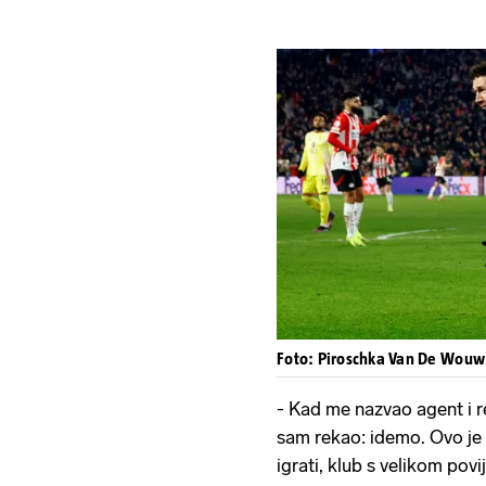
Foto: Piroschka Van De Wouw
- Kad me nazvao agent i r
sam rekao: idemo. Ovo je k
igrati, klub s velikom pov