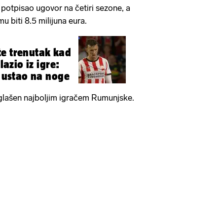
potpisao ugovor na četiri sezone, a
u biti 8.5 milijuna eura.
e trenutak kad
lazio iz igre:
e ustao na noge
glašen najboljim igračem Rumunjske.