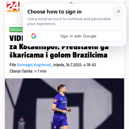
PRIJAVA
Sport
Komentari
24
DOGOVORIO SE S TURCIMA
Sign in with Google
VIDEO Bruno Petković potpisao
za Kocaelispor. Predstavili ga
škaricama i golom Brazilcima
Piše
Domagoj Vugrinović
,
srijeda, 16.7.2025. u 18:42
Čitanje članka: < 1 min