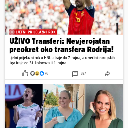
LJETNI PRIJELAZNI ROK
UŽIVO Transferi: Nevjerojatan
preokret oko transfera Rodrija!
Ljetni prijelazni rok u HNL-u traje do 7. rujna, a u većini europskih
liga traje do 31. kolovoza ili 1. rujna
76
327