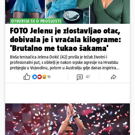
OTVORILA SE O PROŠLOSTI
FOTO Jelenu je zlostavljao otac,
dobivala je i vraćala kilograme:
'Brutalno me tukao šakama'
Bivša tenisačica Jelena Dokić (42) prošla je težak životni i
profesionalni put, s obitelji je nakon srpske agresije na Hrvatsku
prebjegla u Vojvodinu, potom u Australiju gdje danas inspirira
mnoge
16
47