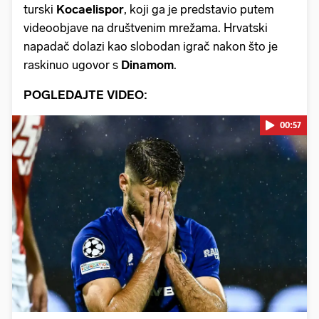
turski
Kocaelispor
, koji ga je predstavio putem
videoobjave na društvenim mrežama. Hrvatski
napadač dolazi kao slobodan igrač nakon što je
raskinuo ugovor s
Dinamom
.
POGLEDAJTE VIDEO:
00:57
Pokretanje videa...