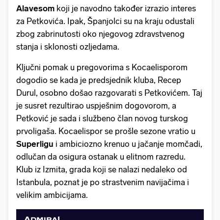
Alavesom
koji je navodno također izrazio interes
za Petkovića. Ipak, Španjolci su na kraju odustali
zbog zabrinutosti oko njegovog zdravstvenog
stanja i sklonosti ozljedama.
Ključni pomak u pregovorima s Kocaelisporom
dogodio se kada je predsjednik kluba, Recep
Durul, osobno došao razgovarati s Petkovićem. Taj
je susret rezultirao uspješnim dogovorom, a
Petković je sada i službeno član novog turskog
prvoligaša. Kocaelispor se prošle sezone vratio u
Superligu
i ambiciozno krenuo u jačanje momčadi,
odlučan da osigura ostanak u elitnom razredu.
Klub iz Izmita, grada koji se nalazi nedaleko od
Istanbula, poznat je po strastvenim navijačima i
velikim ambicijama.