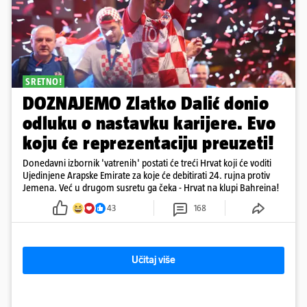
SRETNO!
DOZNAJEMO Zlatko Dalić donio
odluku o nastavku karijere. Evo
koju će reprezentaciju preuzeti!
Donedavni izbornik 'vatrenih' postati će treći Hrvat koji će voditi
Ujedinjene Arapske Emirate za koje će debitirati 24. rujna protiv
Jemena. Već u drugom susretu ga čeka - Hrvat na klupi Bahreina!
43
168
Učitaj više