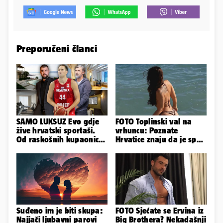
Preporučeni članci
SAMO LUKSUZ Evo gdje
FOTO Toplinski val na
žive hrvatski sportaši.
vrhuncu: Poznate
Od raskošnih kupaonica
Hrvatice znaju da je spas
pa do privatnog kina
u minijaturnom bikiniju
Suđeno im je biti skupa:
FOTO Sjećate se Ervina iz
Najjači ljubavni parovi
Big Brothera? Nekadašnji