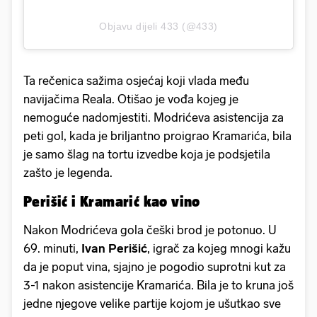
Objavu dijeli 433 (@433)
Ta rečenica sažima osjećaj koji vlada među
navijačima Reala. Otišao je vođa kojeg je
nemoguće nadomjestiti. Modrićeva asistencija za
peti gol, kada je briljantno proigrao Kramarića, bila
je samo šlag na tortu izvedbe koja je podsjetila
zašto je legenda.
Perišić i Kramarić kao vino
Nakon Modrićeva gola češki brod je potonuo. U
69. minuti,
Ivan Perišić
, igrač za kojeg mnogi kažu
da je poput vina, sjajno je pogodio suprotni kut za
3-1 nakon asistencije Kramarića. Bila je to kruna još
jedne njegove velike partije kojom je ušutkao sve