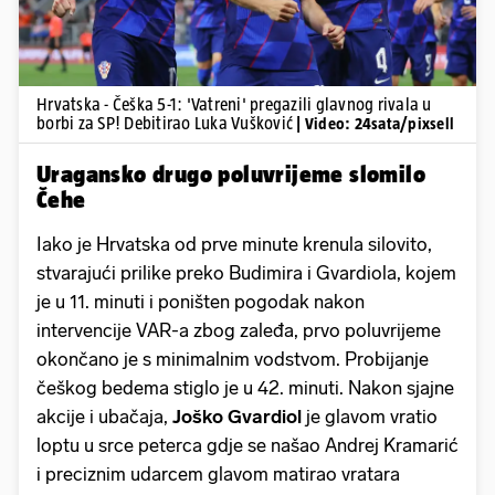
Hrvatska - Češka 5-1: 'Vatreni' pregazili glavnog rivala u
borbi za SP! Debitirao Luka Vušković
| Video: 24sata/pixsell
Uragansko drugo poluvrijeme slomilo
Čehe
Iako je Hrvatska od prve minute krenula silovito,
stvarajući prilike preko Budimira i Gvardiola, kojem
je u 11. minuti i poništen pogodak nakon
intervencije VAR-a zbog zaleđa, prvo poluvrijeme
okončano je s minimalnim vodstvom. Probijanje
češkog bedema stiglo je u 42. minuti. Nakon sjajne
akcije i ubačaja,
Joško Gvardiol
je glavom vratio
loptu u srce peterca gdje se našao Andrej Kramarić
i preciznim udarcem glavom matirao vratara