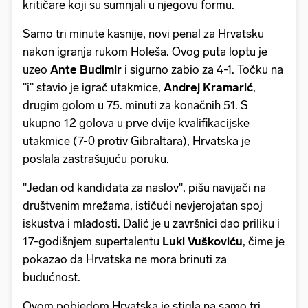
kritičare koji su sumnjali u njegovu formu.
Samo tri minute kasnije, novi penal za Hrvatsku
nakon igranja rukom Holeša. Ovog puta loptu je
uzeo
Ante Budimir
i sigurno zabio za 4-1. Točku na
"i" stavio je igrač utakmice,
Andrej Kramarić
,
drugim golom u 75. minuti za konačnih 51. S
ukupno 12 golova u prve dvije kvalifikacijske
utakmice (7-0 protiv Gibraltara), Hrvatska je
poslala zastrašujuću poruku.
"Jedan od kandidata za naslov", pišu navijači na
društvenim mrežama, ističući nevjerojatan spoj
iskustva i mladosti. Dalić je u završnici dao priliku i
17-godišnjem supertalentu
Luki Vuškoviću
, čime je
pokazao da Hrvatska ne mora brinuti za
budućnost.
Ovom pobjedom Hrvatska je stigla na samo tri