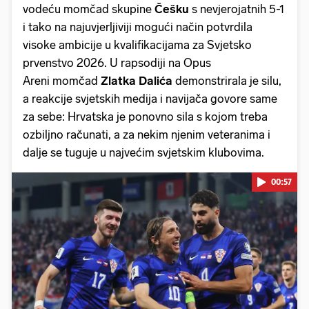
vodeću momčad skupine
Češku
s nevjerojatnih 5-1
i tako na najuvjerljiviji mogući način potvrdila
visoke ambicije u kvalifikacijama za Svjetsko
prvenstvo 2026. U rapsodiji na Opus
Areni momčad
Zlatka Dalića
demonstrirala je silu,
a reakcije svjetskih medija i navijača govore same
za sebe: Hrvatska je ponovno sila s kojom treba
ozbiljno računati, a za nekim njenim veteranima i
dalje se tuguje u najvećim svjetskim klubovima.
00:57
Pokretanje videa...