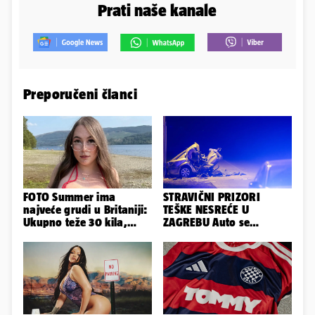
Prati naše kanale
Preporučeni članci
FOTO Summer ima
STRAVIČNI PRIZORI
najveće grudi u Britaniji:
TEŠKE NESREĆE U
Ukupno teže 30 kila,
ZAGREBU Auto se
razmišljam o
prepolovio, čovjek
smanjivanju...
poginuo