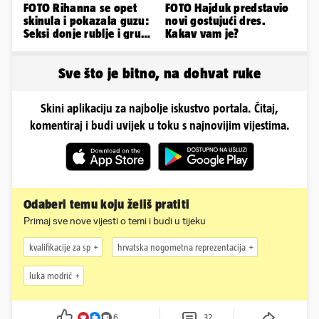
FOTO Rihanna se opet
FOTO Hajduk predstavio
skinula i pokazala guzu:
novi gostujući dres.
Seksi donje rublje i grudi
Kakav vam je?
pale u drugi plan
Sve što je bitno, na dohvat ruke
Skini aplikaciju za najbolje iskustvo portala. Čitaj,
komentiraj i budi uvijek u toku s najnovijim vijestima.
Odaberi temu koju želiš pratiti
Primaj sve nove vijesti o temi i budi u tijeku
kvalifikacije za sp
hrvatska nogometna reprezentacija
luka modrić
6
32