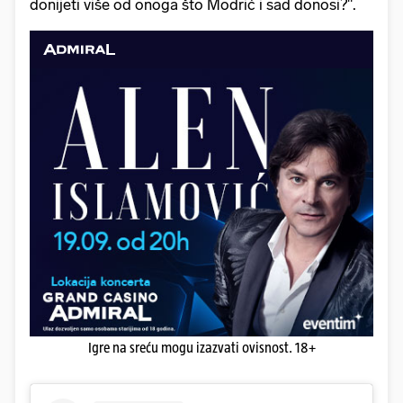
donijeti više od onoga što Modrić i sad donosi?".
Igre na sreću mogu izazvati ovisnost. 18+