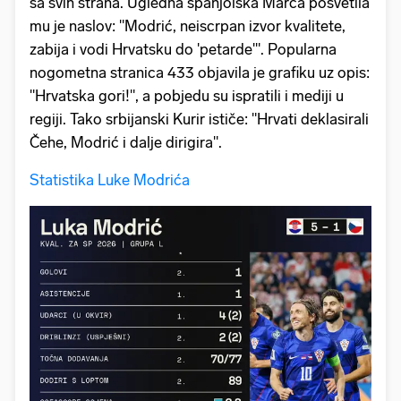
sa svih strana. Ugledna španjolska Marca posvetila
mu je naslov: "Modrić, neiscrpan izvor kvalitete,
zabija i vodi Hrvatsku do 'petarde'". Popularna
nogometna stranica 433 objavila je grafiku uz opis:
"Hrvatska gori!", a pobjedu su ispratili i mediji u
regiji. Tako srbijanski Kurir ističe: "Hrvati deklasirali
Čehe, Modrić i dalje dirigira".
Statistika Luke Modrića