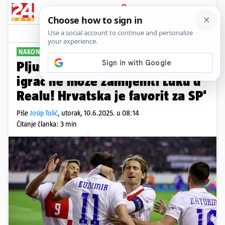
PRIJAVA
Sport
Komentari
32
NAKON DEMOLIRANJA ČEŠKE
Pljušte reakcije na trijumf: 'Taj
igrač ne može zamijeniti Luku u
Realu! Hrvatska je favorit za SP'
Piše
Josip Tolić
,
utorak, 10.6.2025. u 08:14
Čitanje članka: 3 min