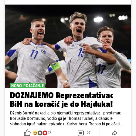
NOVO POJAČANJE
DOZNAJEMO Reprezentativac
BiH na koračić je do Hajduka!
Dženis Burnić nekad je bio njemački reprezentativac i prvotimac
Borussije Dortmund, vodio ga je Thomas Tuchel, a danas je
slobodan igrač nakon epizode u Karlsruheru. Trebao bi pojačati
konkurenciju u veznom redu
12
27