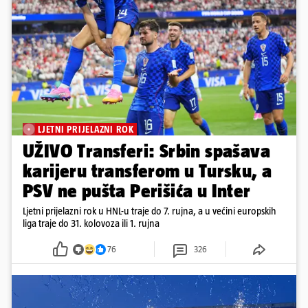
LJETNI PRIJELAZNI ROK
UŽIVO Transferi: Srbin spašava
karijeru transferom u Tursku, a
PSV ne pušta Perišića u Inter
Ljetni prijelazni rok u HNL-u traje do 7. rujna, a u većini europskih
liga traje do 31. kolovoza ili 1. rujna
76
326