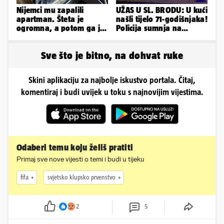
Nijemci mu zapalili
UŽAS U SL. BRODU: U kući
apartman. Šteta je
našli tijelo 71-godišnjaka!
ogromna, a potom ga je
Policija sumnja na
šokirao i e-mail od
nasilnu smrt
Bookinga
Sve što je bitno, na dohvat ruke
Skini aplikaciju za najbolje iskustvo portala. Čitaj,
komentiraj i budi uvijek u toku s najnovijim vijestima.
Odaberi temu koju želiš pratiti
Primaj sve nove vijesti o temi i budi u tijeku
fifa
svjetsko klupsko prvenstvo
2
5