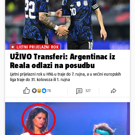
LJETNI PRIJELAZNI ROK
UŽIVO Transferi: Argentinac iz
Reala odlazi na posudbu
Ljetni prijelazni rok u HNL-u traje do 7. rujna, a u većini europskih
liga traje do 31. kolovoza ili 1. rujna
78
327