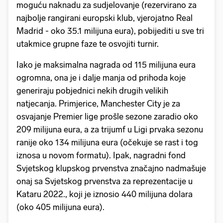
moguću naknadu za sudjelovanje (rezervirano za
najbolje rangirani europski klub, vjerojatno Real
Madrid - oko 35.1 milijuna eura), pobijediti u sve tri
utakmice grupne faze te osvojiti turnir.
Iako je maksimalna nagrada od 115 milijuna eura
ogromna, ona je i dalje manja od prihoda koje
generiraju pobjednici nekih drugih velikih
natjecanja. Primjerice, Manchester City je za
osvajanje Premier lige prošle sezone zaradio oko
209 milijuna eura, a za trijumf u Ligi prvaka sezonu
ranije oko 134 milijuna eura (očekuje se rast i tog
iznosa u novom formatu). Ipak, nagradni fond
Svjetskog klupskog prvenstva značajno nadmašuje
onaj sa Svjetskog prvenstva za reprezentacije u
Kataru 2022., koji je iznosio 440 milijuna dolara
(oko 405 milijuna eura).