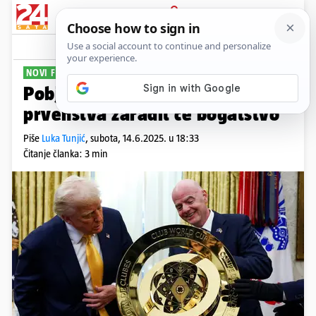
PRIJAVA
Sport
Komentari
5
NOVI FORMAT TURNIRA
Pobjednik Svjetskog klupskog
prvenstva zaradit će bogatstvo
Piše
Luka Tunjić
,
subota, 14.6.2025. u 18:33
Čitanje članka: 3 min