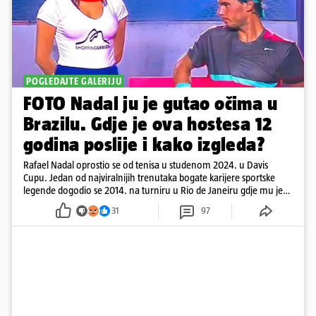
POGLEDAJTE GALERIJU
FOTO Nadal ju je gutao očima u
Brazilu. Gdje je ova hostesa 12
godina poslije i kako izgleda?
Rafael Nadal oprostio se od tenisa u studenom 2024. u Davis
Cupu. Jedan od najviralnijih trenutaka bogate karijere sportske
legende dogodio se 2014. na turniru u Rio de Janeiru gdje mu je
pažnju odvlačila ljepotica iza klupe
31
97