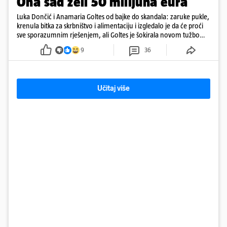
Ona sad želi 50 milijuna eura
Luka Dončić i Anamaria Goltes od bajke do skandala: zaruke pukle,
krenula bitka za skrbništvo i alimentaciju i izgledalo je da će proći
sve sporazumnim rješenjem, ali Goltes je šokirala novom tužbom
u Sloveniji
9
36
Učitaj više