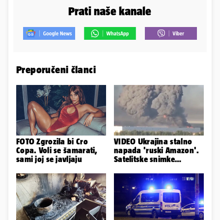
Prati naše kanale
Preporučeni članci
FOTO Zgrozila bi Cro
VIDEO Ukrajina stalno
Copa. Voli se šamarati,
napada 'ruski Amazon'.
sami joj se javljaju
Satelitske snimke
pokazale što se događa