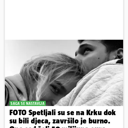
SAGA SE NASTAVLJA
FOTO Spetljali su se na Krku dok
su bili djeca, završilo je burno.