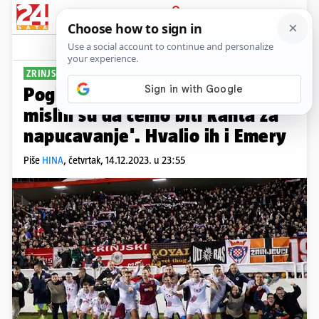
PRIJAVA
Sport
Komentari
6
ZRINJSKI IZNENADIO ASTON VILLU
Pogledajte feštu u Mostaru: 'A
mislili su da ćemo biti kanta za
napucavanje'. Hvalio ih i Emery
Piše
HINA
,
četvrtak, 14.12.2023. u 23:55