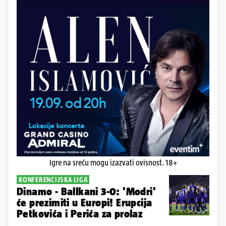
Igre na sreću mogu izazvati ovisnost. 18+
KONFERENCIJSKA LIGA
Dinamo - Ballkani 3-0: 'Modri'
će prezimiti u Europi! Erupcija
Petkovića i Perića za prolaz