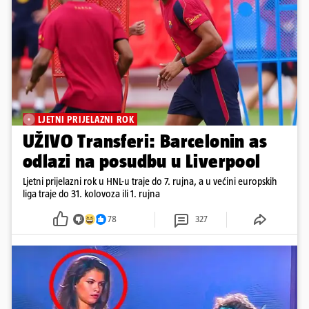
LJETNI PRIJELAZNI ROK
UŽIVO Transferi: Barcelonin as
odlazi na posudbu u Liverpool
Ljetni prijelazni rok u HNL-u traje do 7. rujna, a u većini europskih
liga traje do 31. kolovoza ili 1. rujna
78
327