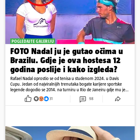
POGLEDAJTE GALERIJU
FOTO Nadal ju je gutao očima u
Brazilu. Gdje je ova hostesa 12
godina poslije i kako izgleda?
Rafael Nadal oprostio se od tenisa u studenom 2024. u Davis
Cupu. Jedan od najviralnijih trenutaka bogate karijere sportske
legende dogodio se 2014. na turniru u Rio de Janeiru gdje mu je
pažnju odvlačila ljepotica iza klupe
31
98