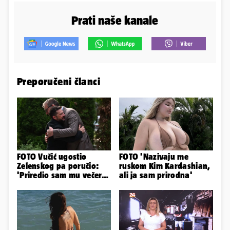
Prati naše kanale
Preporučeni članci
FOTO Vučić ugostio
FOTO 'Nazivaju me
Zelenskog pa poručio:
ruskom Kim Kardashian,
'Priredio sam mu večeru
ali ja sam prirodna'
i poželio dobrodošlicu'