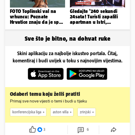
FOTO Toplinski val na
Gledajte '240 sekundi
vrhuncu: Poznate
24sata! Turisti zapalili
Hrvatice znaju da je spas
apartman u Istri,
u minijaturnom bikiniju
vlasnik: 'Sezona mi je
završena'
Sve što je bitno, na dohvat ruke
Skini aplikaciju za najbolje iskustvo portala. Čitaj,
komentiraj i budi uvijek u toku s najnovijim vijestima.
Odaberi temu koju želiš pratiti
Primaj sve nove vijesti o temi i budi u tijeku
konferencijska liga
aston villa
zrinjski
3
6