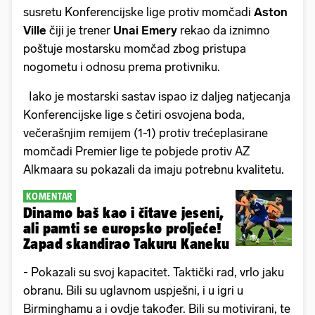
susretu Konferencijske lige protiv momčadi
Aston
Ville
čiji je trener
Unai Emery
rekao da iznimno
poštuje mostarsku momčad zbog pristupa
nogometu i odnosu prema protivniku.
Iako je mostarski sastav ispao iz daljeg natjecanja
Konferencijske lige s četiri osvojena boda,
večerašnjim remijem (1-1) protiv trećeplasirane
momčadi Premier lige te pobjede protiv AZ
Alkmaara su pokazali da imaju potrebnu kvalitetu.
KOMENTAR
Dinamo baš kao i čitave jeseni,
ali pamti se europsko proljeće!
Zapad skandirao Takuru Kaneku
- Pokazali su svoj kapacitet. Taktički rad, vrlo jaku
obranu. Bili su uglavnom uspješni, i u igri u
Birminghamu a i ovdje također. Bili su motivirani, te