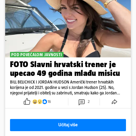
POD POVEĆALOM JAVNOSTI
FOTO Slavni hrvatski trener je
upecao 49 godina mlađu misicu
BILL BELICHICK I JORDAN HUDSON Američki trener hrvatskih
korijena je od 2021. godine u vezi s Jordan Hudson (25). No,
njegovi prijatelji i obitelj su zabrinuti, smatraju kako ga Jordan
kontrolira
16
2
Učitaj više