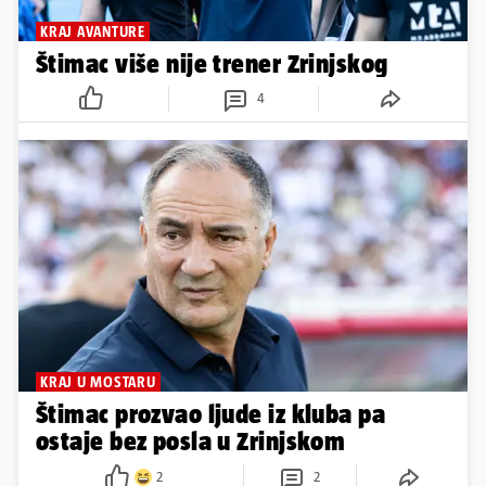
KRAJ AVANTURE
Štimac više nije trener Zrinjskog
4
KRAJ U MOSTARU
Štimac prozvao ljude iz kluba pa
ostaje bez posla u Zrinjskom
2
2