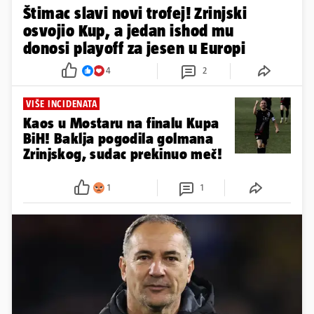
Štimac slavi novi trofej! Zrinjski
osvojio Kup, a jedan ishod mu
donosi playoff za jesen u Europi
4
2
VIŠE INCIDENATA
Kaos u Mostaru na finalu Kupa
BiH! Baklja pogodila golmana
Zrinjskog, sudac prekinuo meč!
1
1