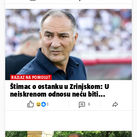
RAZLAZ NA POMOLU?
Štimac o ostanku u Zrinjskom: U
neiskrenom odnosu neću biti...
3
6