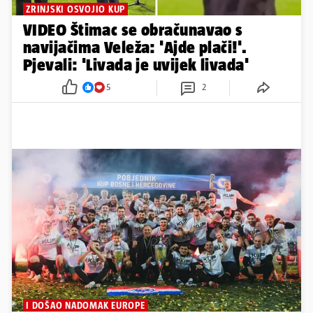
ZRINJSKI OSVOJIO KUP
VIDEO Štimac se obračunavao s
navijačima Veleža: 'Ajde plači!'.
Pjevali: 'Livada je uvijek livada'
5
2
I DOŠAO NADOMAK EUROPE