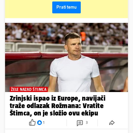
Prati temu
ŽELE NAZAD ŠTIMCA
Zrinjski ispao iz Europe, navijači
traže odlazak Rožmana: Vratite
Štimca, on je složio ovu ekipu
1
3