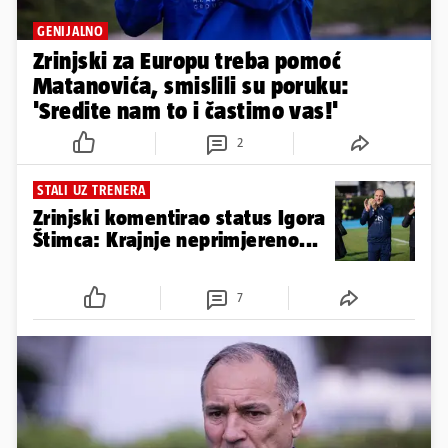
GENIJALNO
Zrinjski za Europu treba pomoć
Matanovića, smislili su poruku:
'Sredite nam to i častimo vas!'
2
STALI UZ TRENERA
Zrinjski komentirao status Igora
Štimca: Krajnje neprimjereno...
7