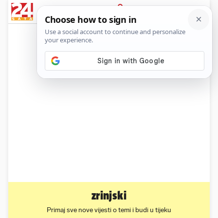
News
Show
Sport
Life&style
Video
Express
PRIJAVA
zrinjski
Primaj sve nove vijesti o temi i budi u tijeku