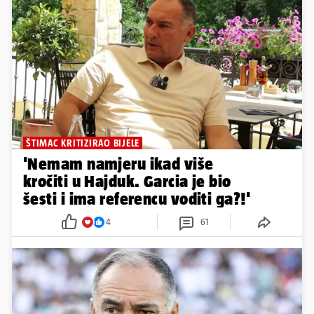
ŠTIMAC KRITIZIRAO BIJELE
'Nemam namjeru ikad više
kročiti u Hajduk. Garcia je bio
šesti i ima referencu voditi ga?!'
4
61