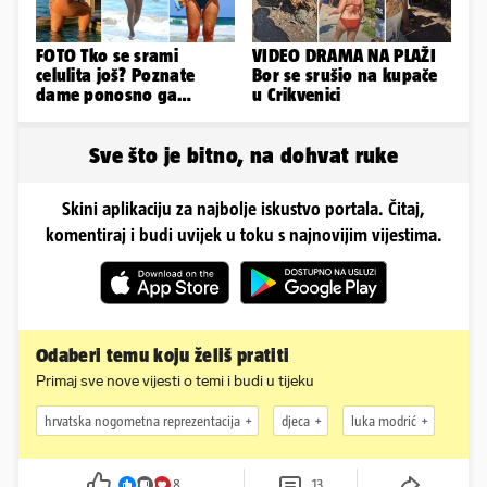
FOTO Tko se srami
VIDEO DRAMA NA PLAŽI
celulita još? Poznate
Bor se srušio na kupače
dame ponosno ga
u Crikvenici
pokazuju pa slave svoje
obline
Sve što je bitno, na dohvat ruke
Skini aplikaciju za najbolje iskustvo portala. Čitaj,
komentiraj i budi uvijek u toku s najnovijim vijestima.
Odaberi temu koju želiš pratiti
Primaj sve nove vijesti o temi i budi u tijeku
hrvatska nogometna reprezentacija
djeca
luka modrić
8
13