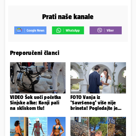
Prati naše kanale
Preporučeni članci
VIDEO Šok uoči početka
FOTO Vanja iz
Sinjske alke: Konji pali
'Savršenog' više nije
na skliskom tlu!
brineta! Pogledajte je
sad