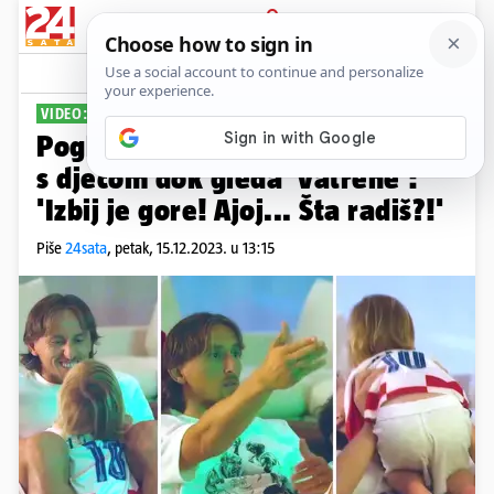
PRIJAVA
Sport
Komentari
13
VIDEO: PRESLATKA SNIMKA
Pogledajte kako se Modrić igra
s djecom dok gleda 'vatrene':
'Izbij je gore! Ajoj... Šta radiš?!'
Piše
24sata
,
petak, 15.12.2023. u 13:15