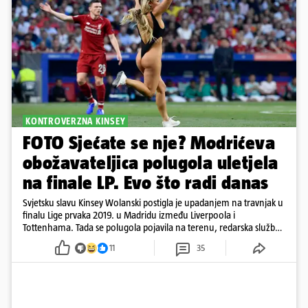
KONTROVERZNA KINSEY
FOTO Sjećate se nje? Modrićeva
obožavateljica polugola uletjela
na finale LP. Evo što radi danas
Svjetsku slavu Kinsey Wolanski postigla je upadanjem na travnjak u
finalu Lige prvaka 2019. u Madridu između Liverpoola i
Tottenhama. Tada se polugola pojavila na terenu, redarska služba
ju je lovila po travnjaku, a njezine fotografije obišle su svijet.
11
35