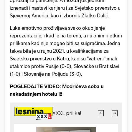
oproštaj za pamćenje. A možda još jednom
iznenadi i nastavi karijeru i za Svjetsko prvenstvo u
Sjevernoj Americi, kao i izbornik Zlatko Dalić.
Luka emotivno proživljava svako okupljanje
reprezentacije, i kad je na terenu, a i u onim rijetkim
prilikama kad nije mogao biti sa suigračima. Jedna
takva bila je u rujnu 2021. u kvalifikacijama za
Svjetsko prvenstvo u Katru, kad su "vatreni" imali
utakmice protiv Rusije (0-0), Slovačke u Bratislavi
(1-0) i Slovenije na Poljudu (3-0).
POGLEDAJTE VIDEO: Modrićeva soba u
nekadašnjem hotelu Iž