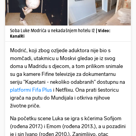
Soba Luke Modrića u nekadašnjem hotelu Iž
| Video:
KanalRi
Modrić, koji zbog ozljede aduktora nije bio s
momčadi, utakmicu u Moskvi gledao je iz svog
doma u Madridu s djecom, a tom prilikom snimale
su ga kamere Fifine televizije za dokumentarnu
seriju "Kapetani - nekoliko odabranih" dostupnu na
platformi Fifa Plus
i Netflixu. Ona prati šestoricu
igrača na putu do Mundijala i otkriva njihove
životne priče.
Na početku scene Luka se igra s kćerima Sofijom
(rođena 2017.) i Emom (rođena 2013.), a u pozadini
je i sin Ivano (rođen 2010.). Zanimljivo, otac