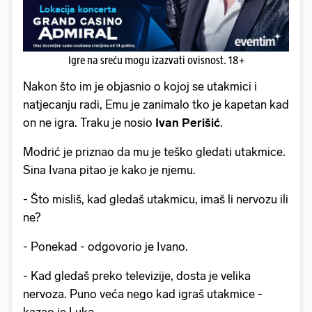
Igre na sreću mogu izazvati ovisnost. 18+
Nakon što im je objasnio o kojoj se utakmici i
natjecanju radi, Emu je zanimalo tko je kapetan kad
on ne igra. Traku je nosio
Ivan Perišić
.
Modrić je priznao da mu je teško gledati utakmice.
Sina Ivana pitao je kako je njemu.
- Što misliš, kad gledaš utakmicu, imaš li nervozu ili
ne?
- Ponekad - odgovorio je Ivano.
- Kad gledaš preko televizije, dosta je velika
nervoza. Puno veća nego kad igraš utakmice -
kazao je Luka.