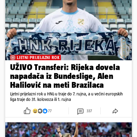
LJETNI PRIJELAZNI ROK
UŽIVO Transferi: Rijeka dovela
napadača iz Bundeslige, Alen
Halilović na meti Brazilaca
Ljetni prijelazni rok u HNL-u traje do 7. rujna, a u većini europskih
liga traje do 31. kolovoza ili 1. rujna
77
337