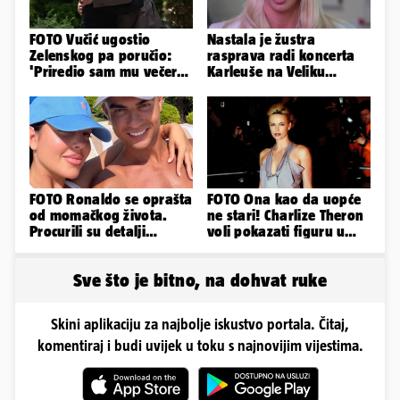
FOTO Vučić ugostio
Nastala je žustra
Zelenskog pa poručio:
rasprava radi koncerta
'Priredio sam mu večeru
Karleuše na Veliku
i poželio dobrodošlicu'
Gospu, oglasili se i
organizatori
FOTO Ronaldo se oprašta
FOTO Ona kao da uopće
od momačkog života.
ne stari! Charlize Theron
Procurili su detalji
voli pokazati figuru u
glamuroznog vjenčanja
golišavim izdanjima...
Sve što je bitno, na dohvat ruke
Skini aplikaciju za najbolje iskustvo portala. Čitaj,
komentiraj i budi uvijek u toku s najnovijim vijestima.