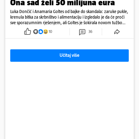
Ona sad želi 50 milijuna eura
Luka Dončić i Anamaria Goltes od bajke do skandala: zaruke pukle,
krenula bitka za skrbništvo i alimentaciju i izgledalo je da će proći
sve sporazumnim rješenjem, ali Goltes je šokirala novom tužbom
u Sloveniji
10
36
Učitaj više