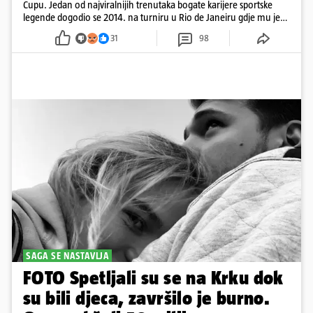
Cupu. Jedan od najviralnijih trenutaka bogate karijere sportske
legende dogodio se 2014. na turniru u Rio de Janeiru gdje mu je
pažnju odvlačila ljepotica iza klupe
31
98
SAGA SE NASTAVLJA
FOTO Spetljali su se na Krku dok
su bili djeca, završilo je burno.