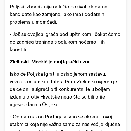
Poljski izbornik nije odlučio pozivati dodatne
kandidate kao zamjene, iako ima i dodatnih
problema u momčadi.
- Još su dvojica igrača pod upitnikom i čekat ćemo
do zadnjeg treninga s odlukom hoćemo li ih
koristiti.
Zielinski: Modrić je moj igrački uzor
Iako će Poljska igrati u oslabljenom sastavu,
veznjak milanskog Intera Piotr Zielinski uvjeren je
da će on i suigrači biti konkurentni te u boljem
izdanju protiv Hrvatske nego što su bili prije
mjesec dana u Osijeku.
- Odmah nakon Portugala smo se okrenuli ovoj
utakmici koja nije važna samo za nas već je ključna