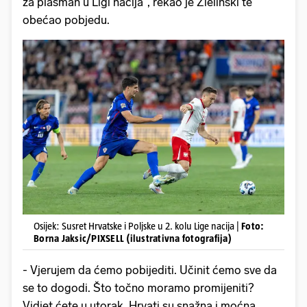
za plasman u Ligi nacija", rekao je Zielinski te
obećao pobjedu.
Osijek: Susret Hrvatske i Poljske u 2. kolu Lige nacija |
Foto:
Borna Jaksic/PIXSELL (ilustrativna fotografija)
- Vjerujem da ćemo pobijediti. Učinit ćemo sve da
se to dogodi. Što točno moramo promijeniti?
Vidjet ćete u utorak. Hrvati su snažna i moćna