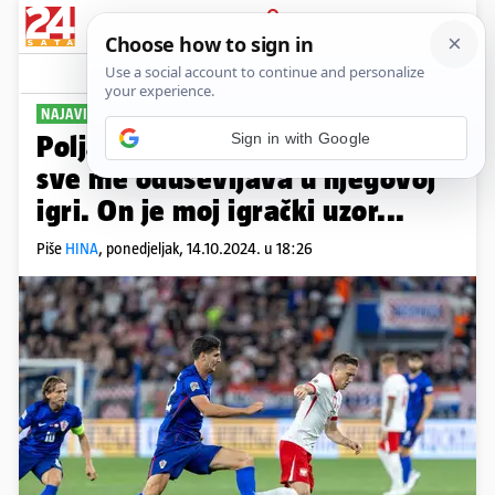
PRIJAVA
Sport
Komentari
6
NAJAVILI HRVATSKU
Sign in with Google
Poljak nahvalio Modrića: Baš
sve me oduševljava u njegovoj
igri. On je moj igrački uzor...
Piše
HINA
,
ponedjeljak, 14.10.2024. u 18:26