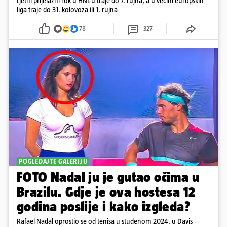
Ljetni prijelazni rok u HNL-u traje do 7. rujna, a u većini europskih
liga traje do 31. kolovoza ili 1. rujna
78
327
POGLEDAJTE GALERIJU
FOTO Nadal ju je gutao očima u
Brazilu. Gdje je ova hostesa 12
godina poslije i kako izgleda?
Rafael Nadal oprostio se od tenisa u studenom 2024. u Davis