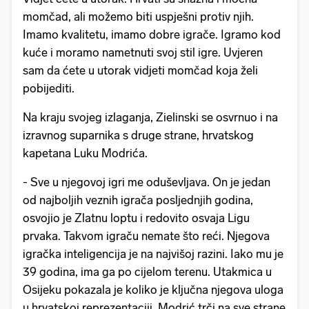
momčad, ali možemo biti uspješni protiv njih.
Imamo kvalitetu, imamo dobre igrače. Igramo kod
kuće i moramo nametnuti svoj stil igre. Uvjeren
sam da ćete u utorak vidjeti momčad koja želi
pobijediti.
Na kraju svojeg izlaganja, Zielinski se osvrnuo i na
izravnog suparnika s druge strane, hrvatskog
kapetana Luku Modrića.
- Sve u njegovoj igri me oduševljava. On je jedan
od najboljih veznih igrača posljednjih godina,
osvojio je Zlatnu loptu i redovito osvaja Ligu
prvaka. Takvom igraču nemate što reći. Njegova
igračka inteligencija je na najvišoj razini. Iako mu je
39 godina, ima ga po cijelom terenu. Utakmica u
Osijeku pokazala je koliko je ključna njegova uloga
u hrvatskoj reprezentaciji. Modrić trči na sve strane