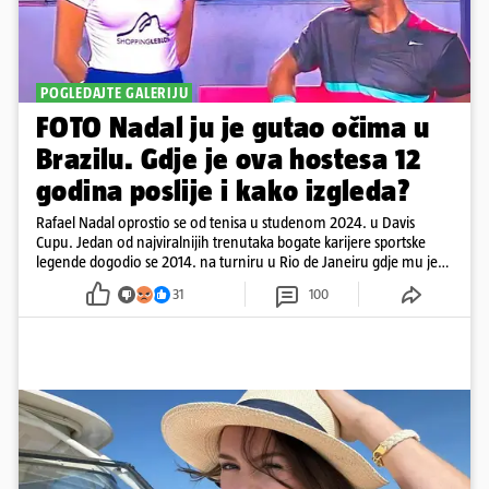
POGLEDAJTE GALERIJU
FOTO Nadal ju je gutao očima u
Brazilu. Gdje je ova hostesa 12
godina poslije i kako izgleda?
Rafael Nadal oprostio se od tenisa u studenom 2024. u Davis
Cupu. Jedan od najviralnijih trenutaka bogate karijere sportske
legende dogodio se 2014. na turniru u Rio de Janeiru gdje mu je
pažnju odvlačila ljepotica iza klupe
31
100