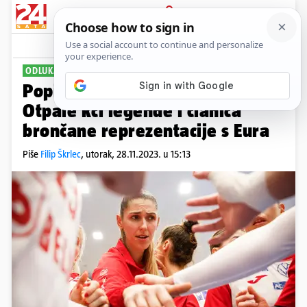
PRIJAVA
Sport
Komentari
2
ODLUKA NOVOG IZBORNIKA
Popis Hrvatica za rukometni SP:
Otpale kći legende i članica
brončane reprezentacije s Eura
Piše
Filip Škrlec
,
utorak, 28.11.2023. u 15:13