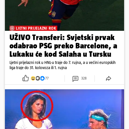
LJETNI PRIJELAZNI ROK
UŽIVO Transferi: Svjetski prvak
odabrao PSG preko Barcelone, a
Lukaku će kod Salaha u Tursku
Ljetni prijelazni rok u HNL-u traje do 7. rujna, a u većini europskih
liga traje do 31. kolovoza ili 1. rujna
77
328