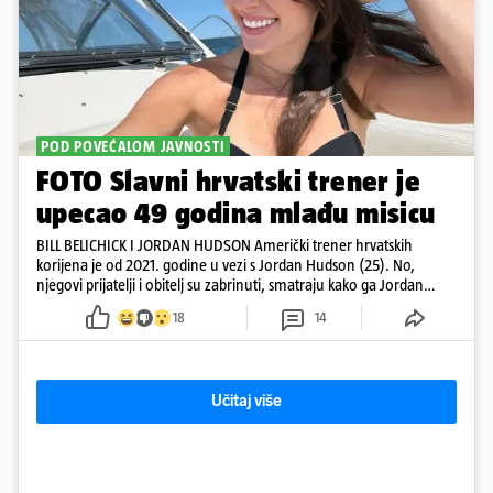
POD POVEĆALOM JAVNOSTI
FOTO Slavni hrvatski trener je
upecao 49 godina mlađu misicu
BILL BELICHICK I JORDAN HUDSON Američki trener hrvatskih
korijena je od 2021. godine u vezi s Jordan Hudson (25). No,
njegovi prijatelji i obitelj su zabrinuti, smatraju kako ga Jordan
kontrolira
18
14
Učitaj više