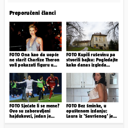
Preporučeni članci
FOTO Ona kao da uopće
FOTO Kupili ruševinu pa
ne stari! Charlize Theron
stvorili bajku: Pogledajte
voli pokazati figuru u
kako danas izgleda
golišavim izdanjima...
dvorac u Zagorju
FOTO Sjećate li se mene?
FOTO Bez šminke, u
Ovo su zaboravljeni
opuštenom izdanju:
hajdukovci, jedan je
Laura iz 'Savršenog' je
napuhao 3,3 promila...
objavila fotke sa svog
odmora