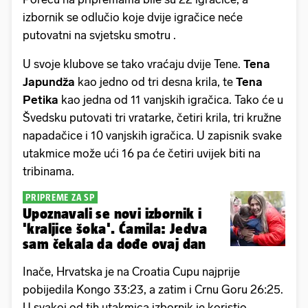
izbornik se odlučio koje dvije igračice neće
putovatni na svjetsku smotru .
U svoje klubove se tako vraćaju dvije Tene.
Tena
Japundža
kao jedno od tri desna krila, te
Tena
Petika
kao jedna od 11 vanjskih igračica. Tako će u
Švedsku putovati tri vratarke, četiri krila, tri kružne
napadačice i 10 vanjskih igračica. U zapisnik svake
utakmice može ući 16 pa će četiri uvijek biti na
tribinama.
PRIPREME ZA SP
Upoznavali se novi izbornik i
'kraljice šoka'. Ćamila: Jedva
sam čekala da dođe ovaj dan
Inače, Hrvatska je na Croatia Cupu najprije
pobijedila Kongo 33:23, a zatim i Crnu Goru 26:25.
U svakoj od tih utakmica izbornik je koristio