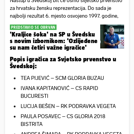
Nastup u Švedskoj bit će osmo svjetsko prvenstvo
za hrvatsku žensku reprezentacija. Do sada je
najbolji rezultat 6. mjesto osvojeno 1997. godine,
PREDSTAVIO SE OBRVAN
'Kraljice šoka' na SP u Švedsku
s novim izbornikom: 'Ozlijeđene
su nam četiri važne igračice'
Popis igračica za Svjetsko prvenstvo u
Švedskoj:
TEA PIJEVIĆ – SCM GLORIA BUZAU
IVANA KAPITANOVIĆ – CS RAPID
BUCURESTI
LUCIJA BEŠEN – RK PODRAVKA VEGETA
PAULA POSAVEC – CS GLORIA 2018
BISTRITA