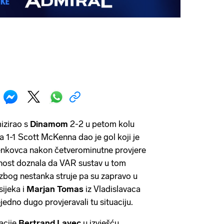
mizirao s
Dinamom
2-2 u petom kolu
a 1-1 Scott McKenna dao je gol koji je
enkovca nakon četverominutne provjere
vnost doznala da VAR sustav u tom
 zbog nestanka struje pa su zapravo u
sijeka i
Marjan Tomas
iz Vladislavaca
ejedno dugo provjeravali tu situaciju.
acije
Bertrand Layec
u izvješću