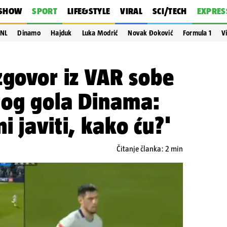
SHOW
SPORT
LIFE&STYLE
VIRAL
SCI/TECH
EXPRES
NL
Dinamo
Hajduk
Luka Modrić
Novak Đoković
Formula 1
V
zgovor iz VAR sobe
tog gola Dinama:
i javiti, kako ću?'
Čitanje članka: 2 min