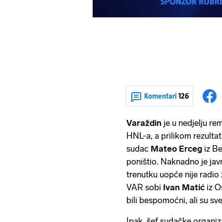
Komentari
126
Varaždin
je u nedjelju re
HNL-a, a prilikom rezultat
sudac
Mateo Erceg
iz B
poništio. Naknadno je ja
trenutku uopće nije radio
VAR sobi
Ivan Matić
iz O
bili bespomoćni, ali su sv
Ipak, šef sudačke organiz