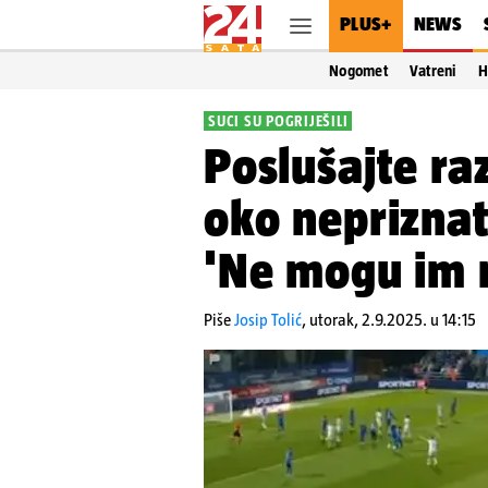
PLUS+
NEWS
Nogomet
Vatreni
H
SUCI SU POGRIJEŠILI
Poslušajte ra
oko neprizna
'Ne mogu im n
Piše
Josip Tolić
,
utorak, 2.9.2025. u 14:15