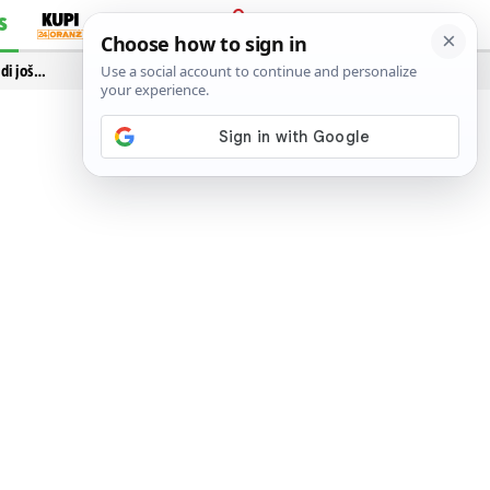
S
PRIJAVA
idi još…