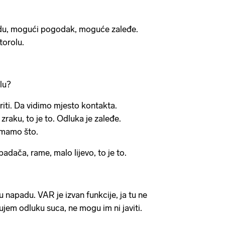
adu, mogući pogodak, moguće zaleđe.
torolu.
lu?
riti. Da vidimo mjesto kontakta.
 zraku, to je to. Odluka je zaleđe.
nemamo što.
dača, rame, malo lijevo, to je to.
u napadu. VAR je izvan funkcije, ja tu ne
ujem odluku suca, ne mogu im ni javiti.