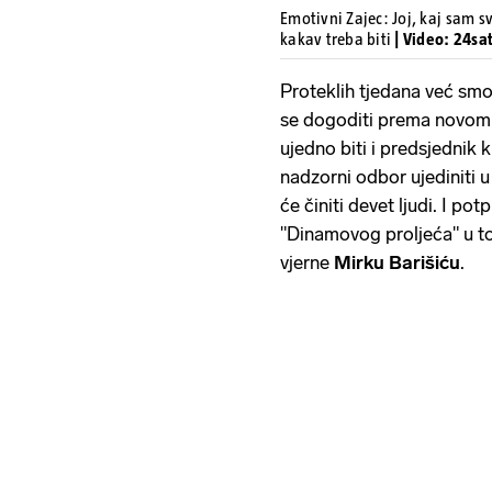
Emotivni Zajec: Joj, kaj sam
kakav treba biti
| Video: 24sa
Proteklih tjedana već smo
se dogoditi prema novom 
ujedno biti i predsjednik k
nadzorni odbor ujediniti u
će činiti devet ljudi. I p
"Dinamovog proljeća" u to
vjerne
Mirku Barišiću
.