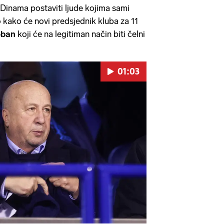
 Dinama postaviti ljude kojima sami
no kako će novi predsjednik kluba za 11
oban
koji će na legitiman način biti čelni
01:03
Pokretanje videa...