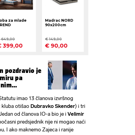
n pozdravio je
imiru pa
anim
tatutu imao 13 članova izvršnog
z kluba otišao
Dubravko Skender
) i tri
Jedan od članova IO-a bio je i
Velimir
počasni predsjednik nije ni mogao naći
. I ako maknemo Zajeca i ranije