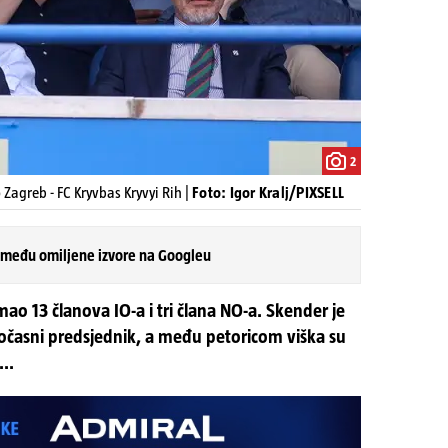
2
agreb - FC Kryvbas Kryvyi Rih |
Foto: Igor Kralj/PIXSELL
 među omiljene izvore na Googleu
o 13 članova IO-a i tri člana NO-a. Skender je
počasni predsjednik, a među petoricom viška su
...