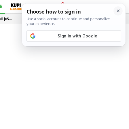
S
PRIJAVA
idi još…