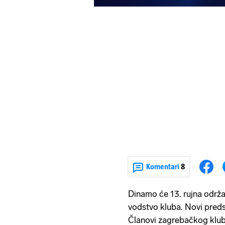
Komentari
8
Dinamo će 13. rujna održa
vodstvo kluba. Novi preds
Članovi zagrebačkog kluba