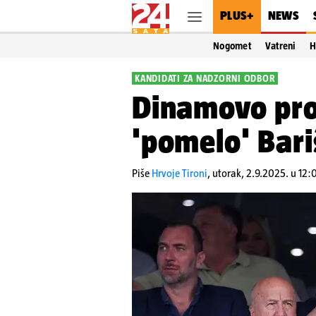
PLUS+
NEWS
Nogomet
Vatreni
H
KANDIDATI ZA NADZORNI ODBOR
Dinamovo prol
'pomelo' Bari
Piše
Hrvoje Tironi
,
utorak, 2.9.2025. u 12: