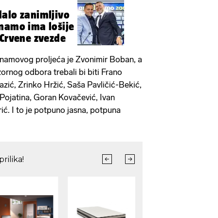
alo zanimljivo
namo ima lošije
 Crvene zvezde
inamovog proljeća je Zvonimir Boban, a
rnog odbora trebali bi biti Frano
zić, Zrinko Hržić, Saša Pavličić-Bekić,
Pojatina, Goran Kovačević, Ivan
ić. I to je potpuno jasna, potpuna