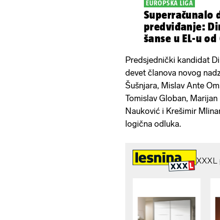
EUROPSKA LIGA
Superračunalo d
predviđanje: Di
šanse u EL-u od
Predsjednički kandidat D
devet članova novog nadzo
Šušnjara, Mislav Ante Oma
Tomislav Globan, Marijan 
Nauković i Krešimir Mlinar
logična odluka.