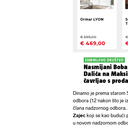
ZANIMLJIVO DRUŠTVO
Nasmijani Boba
Dalića na Maks
čavrljao s prod
dinamovcima...
Dinamo je prema starom S
odbora (12 nakon što je i
člana nadzornog odbora. 
Zajec
koji se kao budući 
u novom nadzornom odbou