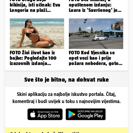
bikinija, isti učinak: Eva
opuštenom izdanju:
Longoria na plaži
Laura iz 'Savršenog' je
pipkala svoje zanosne
objavila fotke sa svog
obline
odmora
FOTO Živi život kao iz
FOTO Kod Vjesnika se
bajke: Pogledajte 100
opet vozi kao i prije
izazovnih izdanja
požara nebodera, gotovi
Ronaldove Georgine
radovi i na Deželićevoj
Sve što je bitno, na dohvat ruke
Skini aplikaciju za najbolje iskustvo portala. Čitaj,
komentiraj i budi uvijek u toku s najnovijim vijestima.