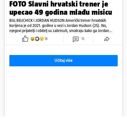
FOTO Slavni hrvatski trener je
upecao 49 godina mlađu misicu
BILL BELICHICK I JORDAN HUDSON Američki trener hrvatskih
korijena je od 2021. godine u vezi s Jordan Hudson (25). No,
njegovi prijatelji i obitelj su zabrinuti, smatraju kako ga Jordan
kontrolira
18
13
Učitaj više