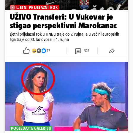
LJETNI PRIJELAZNI ROK
UŽIVO Transferi: U Vukovar je
stigao perspektivni Marokanac
Ljetni prijelazni rok u HNL-u traje do 7. rujna, a u većini europskih
liga traje do 31. kolovoza ili 1. rujna
77
327
POGLEDAJTE GALERIJU