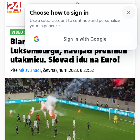
PRIJAVA
Sport
Komentari
33
VIDEO: KVALIFIKACIJE
Blamaža Bosne i Hercegovine u
Luksemburgu, navijači prekinuli
utakmicu. Slovaci idu na Euro!
Piše
Mislav Znaor
,
četvrtak, 16.11.2023. u 22:52