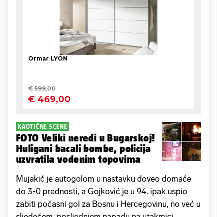
KAOTIČNE SCENE
FOTO Veliki neredi u Bugarskoj!
Huligani bacali bombe, policija
uzvratila vodenim topovima
Mujakić je autogolom u nastavku doveo domaće
do 3-0 prednosti, a Gojković je u 94. ipak uspio
zabiti počasni gol za Bosnu i Hercegovinu, no već u
sljedećem, posljednjem napadu na utakmici