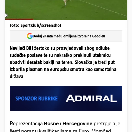
Foto: SportKlub/screenshot
Dodaj 24sata među omiljene izvore na Googleu
Navijači BiH žestoko su prosvjedovali zbog odluke
sudačke postave te su nakratko prekinuli utakmicu
ubacivši desetak baklji na teren. Slovačka je treći put
izborila plasman na europsku smotru kao samostalna
država
Reprezentacija
Bosne i Hercegovine
pretrpjela je
šesti poraz u kvalifikacijama za Euro. Momčad