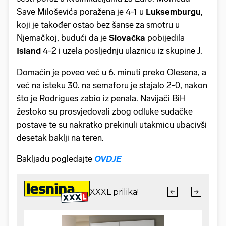
Save Miloševića poražena je 4-1 u
Luksemburgu
,
koji je također ostao bez šanse za smotru u
Njemačkoj, budući da je
Slovačka
pobijedila
Island
4-2 i uzela posljednju ulaznicu iz skupine J.
Domaćin je poveo već u 6. minuti preko Olesena, a
već na isteku 30. na semaforu je stajalo 2-0, nakon
što je Rodrigues zabio iz penala. Navijači BiH
žestoko su prosvjedovali zbog odluke sudačke
postave te su nakratko prekinuli utakmicu ubacivši
desetak baklji na teren.
Bakljadu pogledajte
OVDJE