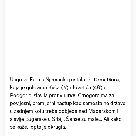
U igri za Euro u Njemačkoj ostala je i
Crna Gora
,
koja je golovima Kuča (3') i Jovetića (48') u
Podgorici slavila protiv
Litve
. Crnogorcima za
povijesni, premijerni nastup kao samostalne države
u zadnjem kolu treba pobjeda nad Mađarskom i
slavlje Bugarske u Srbiji. Šanse su male... Ali kako
se kaže, lopta je okrugla.