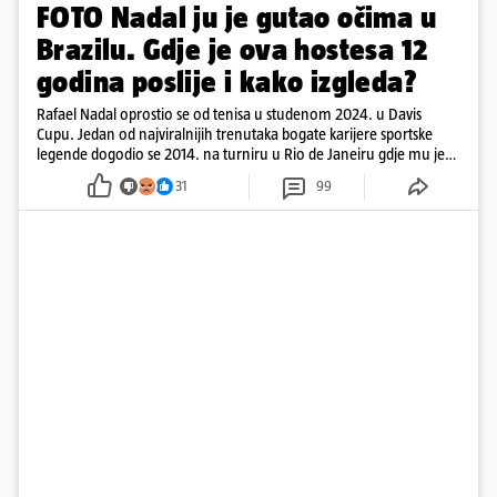
FOTO Nadal ju je gutao očima u
Brazilu. Gdje je ova hostesa 12
godina poslije i kako izgleda?
Rafael Nadal oprostio se od tenisa u studenom 2024. u Davis
Cupu. Jedan od najviralnijih trenutaka bogate karijere sportske
legende dogodio se 2014. na turniru u Rio de Janeiru gdje mu je
pažnju odvlačila ljepotica iza klupe
31
99