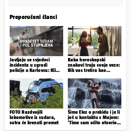
Preporučeni članci
Javljaju se svjedoci
Kako horoskopski
incidenta u zgradi
znakovi truju svoje veze:
policije u Karlovcu: Klima
Bik vas tretira kao
je radila, rekli su da
vlasništvo, Jarcu je veza
izađemo
ugovor
FOTO Razdvojili
Šime Elez o prekidu i je li
lokomotive iz sudara,
još u kontaktu s Majom:
sutra će krenuti promet
'Time sam očito otvorio
Pandorinu kutiju'