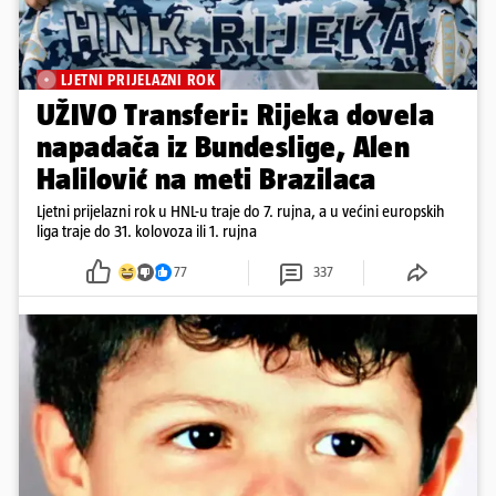
LJETNI PRIJELAZNI ROK
UŽIVO Transferi: Rijeka dovela
napadača iz Bundeslige, Alen
Halilović na meti Brazilaca
Ljetni prijelazni rok u HNL-u traje do 7. rujna, a u većini europskih
liga traje do 31. kolovoza ili 1. rujna
77
337