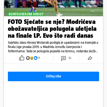
KONTROVERZNA KINSEY
FOTO Sjećate se nje? Modrićeva
obožavateljica polugola uletjela
na finale LP. Evo što radi danas
Svjetsku slavu Kinsey Wolanski postigla je upadanjem na travnjak u
finalu Lige prvaka 2019. u Madridu između Liverpoola i
Tottenhama. Tada se polugola pojavila na terenu, redarska služba
ju je lovila po travnjaku, a njezine fotografije obišle su svijet.
11
35
Učitaj više