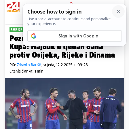
PRIJAVA
Sport
Komentari
14
SVE SE ZNA
Poznati termini četvrtfinala
Kupa: Hajduk u tjedan dana
protiv Osijeka, Rijeke i Dinama
Piše
Zdravko Barišić
,
srijeda, 12.2.2025. u 09:28
Čitanje članka: 1 min