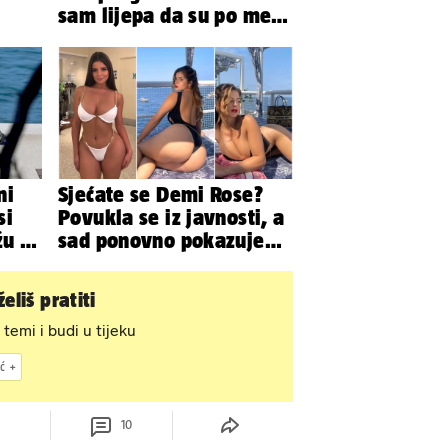
sam lijepa da su po meni
napravili lutku'
ni
Sjećate se Demi Rose?
si
Povukla se iz javnosti, a
žu i
sad ponovno pokazuje
vi
obline. Ovako izgleda
eliš pratiti
 temi i budi u tijeku
ć
10