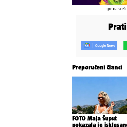
Igre na sreć
Prat
Preporučeni članci
FOTO Maja Šuput
pokazala je isklesan