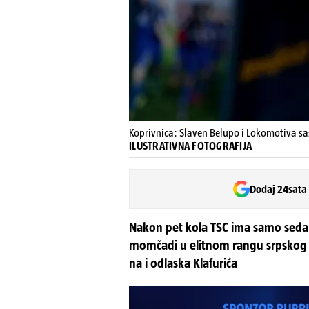
Koprivnica: Slaven Belupo i Lokomotiva sas
ILUSTRATIVNA FOTOGRAFIJA
Dodaj 24sata
Nakon pet kola TSC ima samo sedam
momčadi u elitnom rangu srpskog n
na i odlaska Klafurića