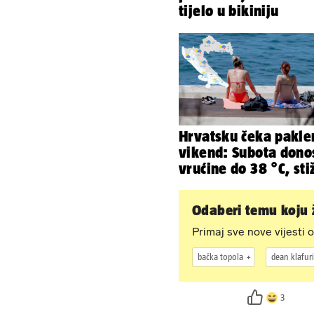
tijelo u bikiniju
Hrvatsku čeka pakle
vikend: Subota dono
vrućine do 38 °C, sti
grmljavinski pljusko
Odaberi temu koju ž
Primaj sve nove vijesti o
bačka topola
dean klafuri
3