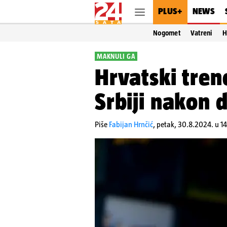
PLUS+
NEWS
Nogomet
Vatreni
H
MAKNULI GA
Hrvatski tren
Srbiji nakon 
Piše
Fabijan Hrnčić
,
petak, 30.8.2024. u 1