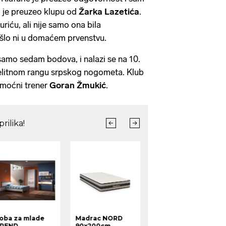
 je preuzeo klupu od
Žarka Lazetića
.
riću, ali nije samo ona bila
 išlo ni u domaćem prvenstvu.
amo sedam bodova, i nalazi se na 10.
elitnom rangu srpskog nogometa. Klub
omoćni trener
Goran Žmukić
.