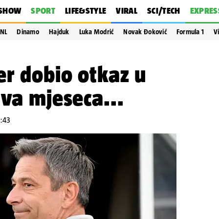
SHOW
SPORT
LIFE&STYLE
VIRAL
SCI/TECH
EXPRES
NL
Dinamo
Hajduk
Luka Modrić
Novak Đoković
Formula 1
V
er dobio otkaz u
dva mjeseca...
4:43