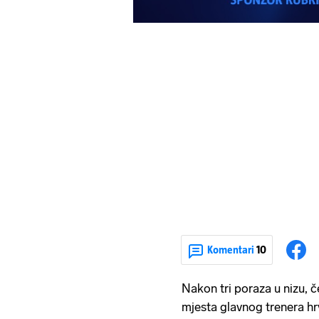
Komentari
10
Nakon tri poraza u nizu, č
mjesta glavnog trenera h