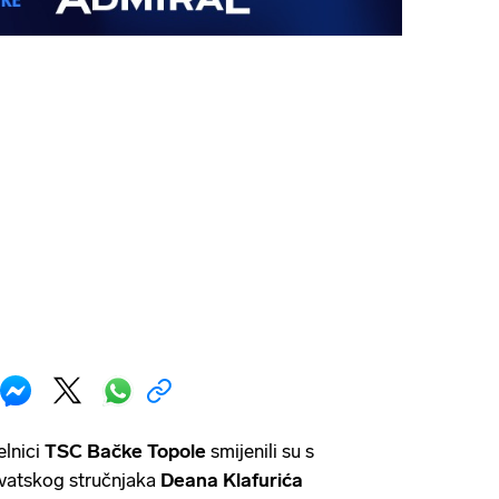
elnici
TSC Bačke Topole
smijenili su s
rvatskog stručnjaka
Deana Klafurića