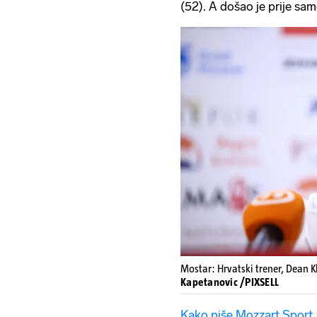
(52). A došao je prije s
Mostar: Hrvatski trener, Dean Kl
Kapetanovic /PIXSELL
Kako piše Mozzart Sport,