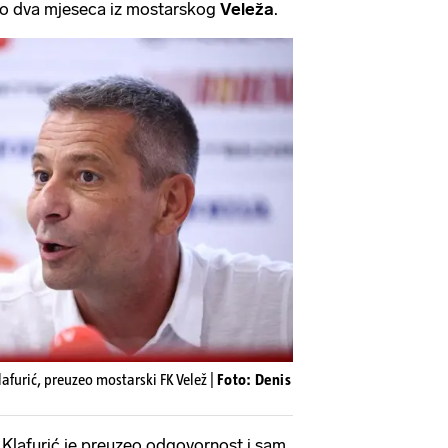
amo dva mjeseca iz mostarskog
Veleža
.
afurić, preuzeo mostarski FK Velež |
Foto: Denis
Klafurić je preuzeo odgovornost i sam