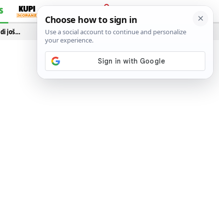
S
PRIJAVA
idi još…