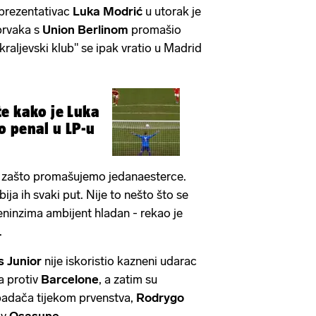
eprezentativac
Luka Modrić
u utorak je
 prvaka s
Union Berlinom
promašio
"kraljevski klub" se ipak vratio u Madrid
e kako je Luka
o penal u LP-u
ći zašto promašujemo jedanaesterce.
ija ih svaki put. Nije to nešto što se
reninzima ambijent hladan - rekao je
.
s
Junior
nije iskoristio kazneni udarac
a protiv
Barcelone
, a zatim su
padača tijekom prvenstva,
Rodrygo
iv
Osasune
.