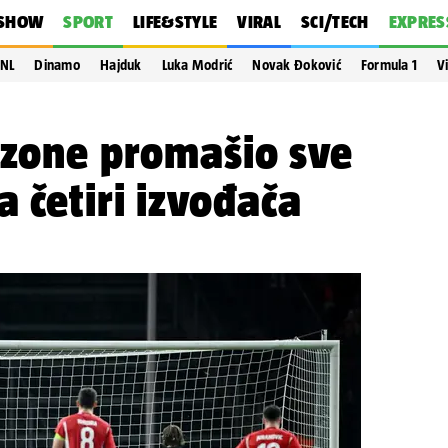
SHOW
SPORT
LIFE&STYLE
VIRAL
SCI/TECH
EXPRES
NL
Dinamo
Hajduk
Luka Modrić
Novak Đoković
Formula 1
V
ezone promašio sve
a četiri izvođača