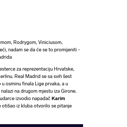
amom, Rodrygom, Viniciusom,
ći, nadam se da će se to promijeniti -
adrida
aesterce za reprezentaciju Hrvatske,
Berlinu. Real Madrid se sa svih šest
 u osminu finala Lige prvaka, a u
nalazi na drugom mjestu iza Girone.
 udarce izvodio napadač
Karim
e otišao iz kluba otvorilo se pitanje