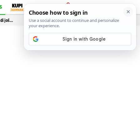
S
PRIJAVA
idi još…