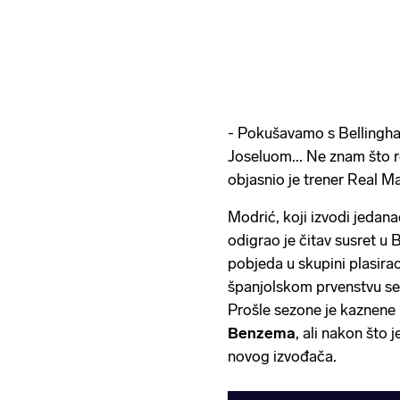
- Pokušavamo s Bellingh
Joseluom... Ne znam što re
objasnio je trener Real M
Modrić, koji izvodi jedan
odigrao je čitav susret u 
pobjeda u skupini plasirao
španjolskom prvenstvu se 
Prošle sezone je kaznene
Benzema
, ali nakon što j
novog izvođača.