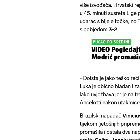
više izvođača. Hrvatski r
u 45. minuti susreta Lige
udarac s bijele točke, no 
s pobjedom
3-2
.
PUCAO PO SREDINI
VIDEO Pogledajt
Modrić promaši
- Doista je jako teško re
Luka je obično hladan i zab
lako uvježbava jer je na t
Ancelotti nakon utakmice
Brazilski napadač
Viniciu
tijekom ljetošnjih priprem
promašila i ostala dva na
protiv
Celte
i
Joselu
prot