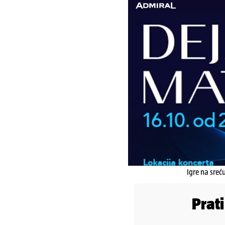
Igre na sreć
Prat