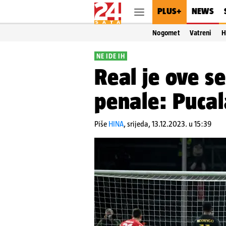
PLUS+
NEWS
Nogomet
Vatreni
H
NE IDE IH
Real je ove s
penale: Pucal
Piše
HINA
,
srijeda, 13.12.2023. u 15:39