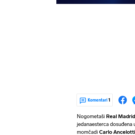
Komentari
1
Nogometaši
Real Madri
jedanaesterca dosuđena u 
momčadi
Carlo Ancelott